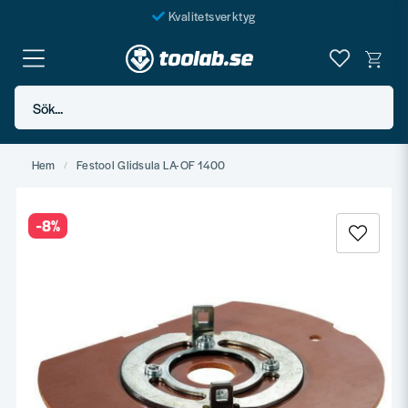
Kvalitetsverktyg
Fraktfritt över 999 SEK*
En järnhandel för alla
Sök...
Butik i Göteborg
Hem
Festool Glidsula LA-OF 1400
-
8
%