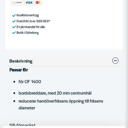
Kvalitetsverktyg
Fraktfritt över 999 SEK*
En järnhandel för alla
Butik i Göteborg
Beskrivning
Passar för
för OF 1400
bordsbreddare, med 20 mm centrumhål
reducerar handöverfräsens öppning till fräsens
diameter
SB-förpackat