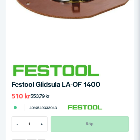
Festool Glidsula LA-OF 1400
510 kr
553,79 kr
4014549033043
Köp
-
+