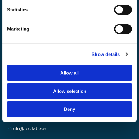
Bli medlem i vårt nyhetsbrev och ta del av våra nyheter och erbjudande.
Statistics
Marketing
Mejladress
Skicka
Skicka fråga
Show details
email
Allow all
Allow selection
Toolab.se
Deny
010 - 199 00 00
Måndag-Fredag 08.00-15:00
info@toolab.se