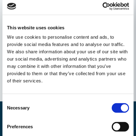
Service all-inclusive. Ingår varje gång du köper ett
Festool-verktyg.
--> Mer information
This website uses cookies
Ställ en produktfråga
We use cookies to personalise content and ads, to
question
provide social media features and to analyse our traffic.
Fråga oss något om denna produkten...
Relaterade kategorier
We also share information about your use of our site with
our social media, advertising and analytics partners who
may combine it with other information that you’ve
provided to them or that they’ve collected from your use
name
Namn
of their services.
email
Mejladress
Consent
Necessary
Selection
Preferences
Nyhetsbrev
Ja, ni får publicera min fråga