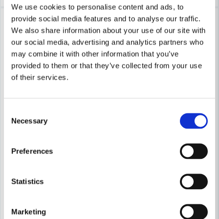
We use cookies to personalise content and ads, to
Lagerrensning upp till
-19%
provide social media features and to analyse our traffic.
40%
We also share information about your use of our site with
our social media, advertising and analytics partners who
may combine it with other information that you’ve
provided to them or that they’ve collected from your use
of their services.
Consent
Necessary
Selection
ZEKLER
Zekler Halvmask 1402V FFP2 
Preferences
Munskydd Worksafe PP 3-lager 50-P
139 kr
171 kr
Statistics
42,6 kr
71 kr
Leveranstid ifrån leverantör ca
Finns i Webblager
3-7 arbetsdagar
Marketing
Köp
Bevaka