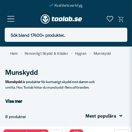
Kvalitetsverktyg
Fraktfritt över 999 SEK*
En järnhandel för alla
Sök bland 17400+ produkter..
Butik i Göteborg
Hem
Personligt Skydd & Kläder
Hygien
Munskydd
Munskydd
Munskydd
är produkter för kortvarigt skydd mot damm och
smitta. Hos Toolab hittar du munskydd i flera utföranden.
Vårt sortiment
Visa mer
Kirurgiska munskydd.
FFP2 och FFP3 munskydd.
Mest populära
8 produkter
Engångs och flergångs.
Storpack.