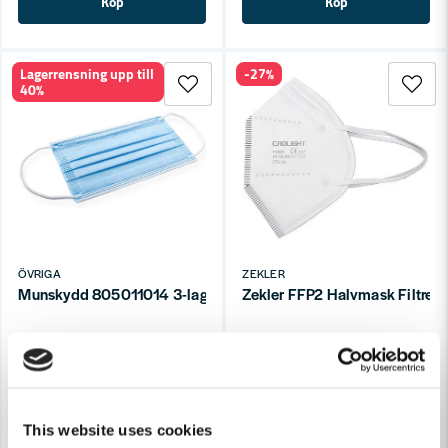
Köp
Köp
Lagerrensning upp till
-27%
40%
ÖVRIGA
ZEKLER
Munskydd 805011014 3-lagers 50st
Zekler FFP2 Halvmask Filtre
172,8 kr
54 kr
288 kr
74 kr
Finns i Webblager
Finns i Webblager
Köp
Köp
This website uses cookies