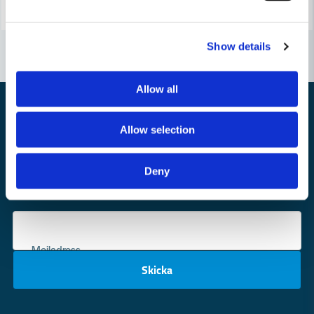
Show details
Allow all
Allow selection
Nyhetsbrev
Deny
Bli medlem i vårt nyhetsbrev och ta del av våra nyheter och erbjudande.
Mejladress
Skicka
email