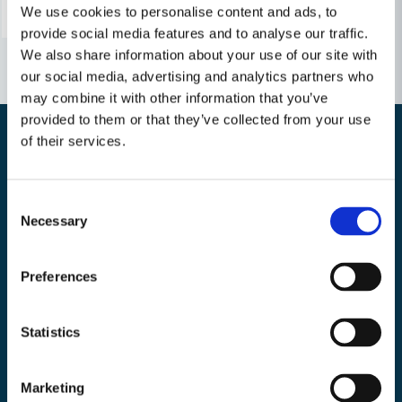
We use cookies to personalise content and ads, to
provide social media features and to analyse our traffic.
We also share information about your use of our site with
our social media, advertising and analytics partners who
may combine it with other information that you’ve
provided to them or that they’ve collected from your use
of their services.
Nyhetsbrev
Consent
Bli medlem i vårt nyhetsbrev och ta del av våra nyheter och erbjudande.
Necessary
Selection
Preferences
Mejladress
Statistics
Skicka
email
Marketing