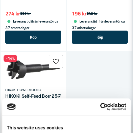
274 kr
196 kr
335 kr
240 kr
Leveranstid ifrån leverantör ca
Leveranstid ifrån leverantör ca
3-7 arbetsdagar
3-7 arbetsdagar
Köp
Köp
-14%
HIKOKI POWERTOOLS
HiKOKI Self-Feed Borr 25-76mm
191 kr
221 kr
Finns i Webblager
This website uses cookies
Köp