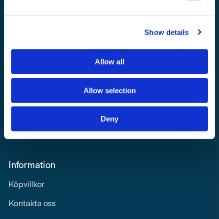
Show details
Toolab.se
Allow all
010 - 199 00 00
Måndag-Fredag 08.00-15:00
Allow selection
info@toolab.se
Butiken i Högsbo
Deny
Victor Hasselbladsgata 10, Västra Frölunda
Information
Köpvillkor
Kontakta oss