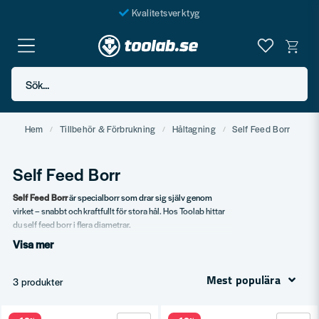
Kvalitetsverktyg
Fraktfritt över 999 SEK*
En järnhandel för alla
Sök...
Butik i Göteborg
Hem
Tillbehör & Förbrukning
Håltagning
Self Feed Borr
Self Feed Borr
Self Feed Borr
är specialborr som drar sig själv genom
virket – snabbt och kraftfullt för stora hål. Hos Toolab hittar
du self feed borr i flera diametrar.
Visa mer
Vårt sortiment
Standard self feed borr.
Mest populära
3 produkter
Olika diametrar.
Förlängningar.