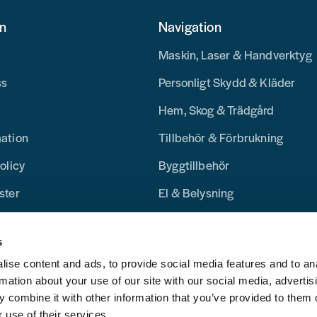
on
Navigation
Maskin, Laser & Handverktyg
ss
Personligt Skydd & Kläder
Hem, Skog & Trädgård
mation
Tillbehör & Förbrukning
olicy
Byggtillbehör
ster
El & Belysning
Merchandise
s
Blogg
ise content and ads, to provide social media features and to an
rmation about your use of our site with our social media, advertis
 combine it with other information that you’ve provided to them o
 use of their services.