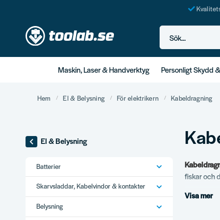
Kvalite
Sök...
Maskin, Laser & Handverktyg
Personligt Skydd 
Hem
El & Belysning
För elektrikern
Kabeldragning
Kab
El & Belysning
Kabeldrag
Batterier
fiskar och 
Skarvsladdar, Kabelvindor & kontakter
en arbetsd
Visa mer
Belysning
Vårt s