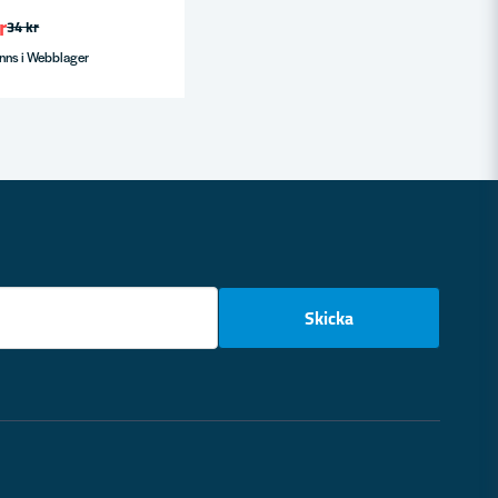
r
34 kr
nns i Webblager
email
Skicka