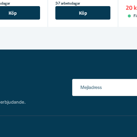
tsdagar
3-7 arbetsdagar
20 k
Köp
Köp
Fi
Mejladress
h erbjudande.