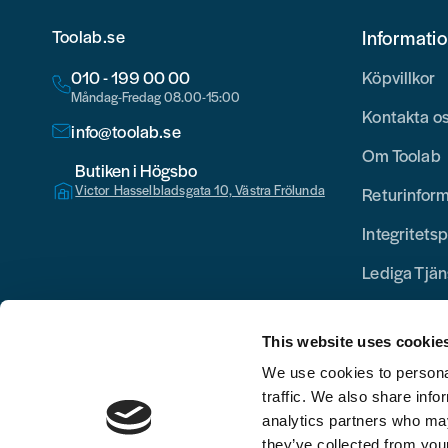
Toolab.se
Informati
010 - 199 00 00
Köpvillkor
Måndag-Fredag 08.00-15:00
Kontakta o
info@toolab.se
Om Toolab
Butiken i Högsbo
Victor Hasselbladsgata 10, Västra Frölunda
Returinfor
Integritetsp
Lediga Tjän
This website uses cookie
We use cookies to personal
traffic. We also share info
analytics partners who may
they’ve collected from your