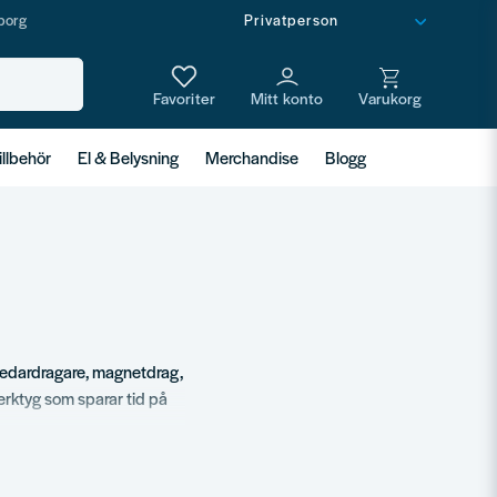
borg
illbehör
El & Belysning
Merchandise
Blogg
– ledardragare, magnetdrag,
verktyg som sparar tid på