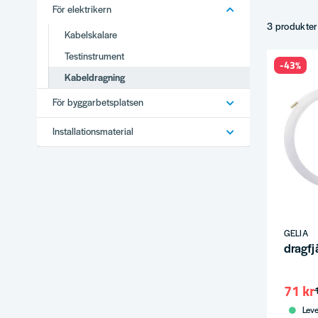
För elektrikern
Ledardragar
Magnetiska 
3 produkter
Kabelskalare
Drag- och f
Testinstrument
Dragförban
-43%
Kabeldragning
Tips
För byggarbetsplatsen
Smörj dragl
Magnetiska 
Installationsmaterial
Märk kabel
Komplette
Därför
Brett utbud
Stor produ
GELIA
Vi använder
dragfj
Snabb leve
Se hela
För
71 kr
Leve