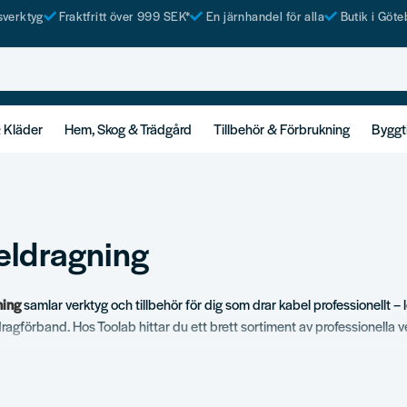
tsverktyg
Fraktfritt över 999 SEK*
En järnhandel för alla
Butik i Göte
& Kläder
Hem, Skog & Trädgård
Tillbehör & Förbrukning
Byggt
eldragning
ning
samlar verktyg och tillbehör för dig som drar kabel professionellt 
dragförband. Hos Toolab hittar du ett brett sortiment av professionella 
ag.
ortiment