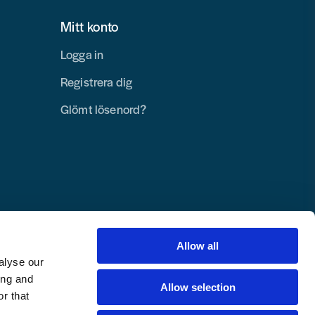
Mitt konto
Logga in
Registrera dig
Glömt lösenord?
Allow all
alyse our
ing and
Allow selection
r that