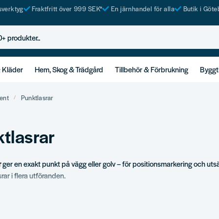
tsverktyg
Fraktfritt över 999 SEK*
En järnhandel för alla
Butik i Göte
rodukter..
& Kläder
Hem, Skog & Trädgård
Tillbehör & Förbrukning
Byggt
ent
Punktlasrar
tlasrar
r
ger en exakt punkt på vägg eller golv – för positionsmarkering och utsä
rar i flera utföranden.
ortiment
nktlasrar.