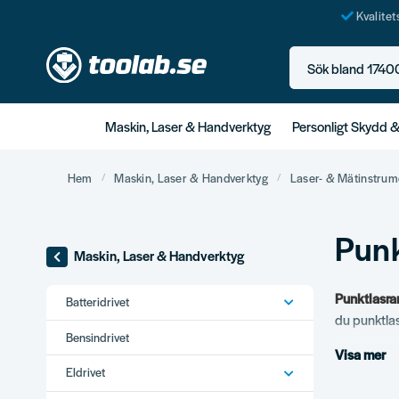
Kvalite
Sök bland 17400+ p
Maskin, Laser & Handverktyg
Personligt Skydd 
Hem
Maskin, Laser & Handverktyg
Laser- & Mätinstrum
Punk
Maskin, Laser & Handverktyg
Punktlasra
Batteridrivet
du punktlas
Bensindrivet
Visa mer
Vårt s
Eldrivet
Standard pu