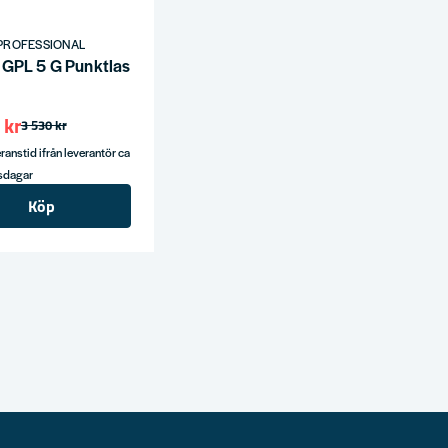
PROFESSIONAL
GPL 5 G Punktlaser Grön 5-punkts
 kr
3 530 kr
ranstid ifrån leverantör ca
tsdagar
Köp