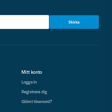
email
Skicka
Mitt konto
Logga in
Registrera dig
Glömt lösenord?