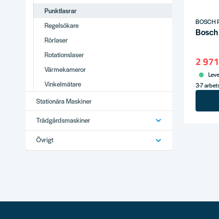
Punktlasrar
BOSCH 
Regelsökare
Bosch 
Rörlaser
Rotationslaser
2 971
Värmekameror
Leve
Vinkelmätare
3-7 arbe
Stationära Maskiner
Trädgårdsmaskiner
Övrigt