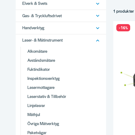
Elverk & Svets
Multipunkt-
Med själva
1 produkter
Gas- & Tryckluftsdrivet
Tillbehör.
Tips
-16%
Handverktyg
Självavväg
Laser- & Mätinstrument
Räckvidd a
Alkomätare
Stativ för e
Komplette
Avståndsmätare
Varför
Fuktindikator
Brett utbud
Inspektionsverktyg
Stor produ
Lasermottagare
Vi använder
Laserstativ & Tillbehör
Snabb lever
Linjelasrar
Se hela
Las
Mäthjul
Övriga Mätverktyg
Paketvågar