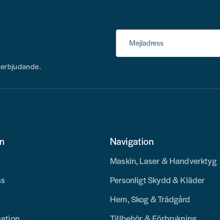
Mejladress
h erbjudande.
on
Navigation
Maskin, Laser & Handverktyg
ss
Personligt Skydd & Kläder
Hem, Skog & Trädgård
mation
Tillbehör & Förbrukning