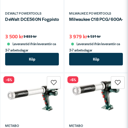
DEWALT POWERTOOLS
MILWAUKEE POWERTOOLS
Milwaukee C18 PCG/600A-0B F
DeWalt DCE560N Fogpistol 18V XR (utan batterier)
3 500 kr
3 979 kr
3 833 kr
4 531 kr
Leveranstid ifrån leverantör ca
Leveranstid ifrån leverantör ca
3-7 arbetsdagar
3-7 arbetsdagar
Köp
Köp
-6%
-6%
METABO
METABO