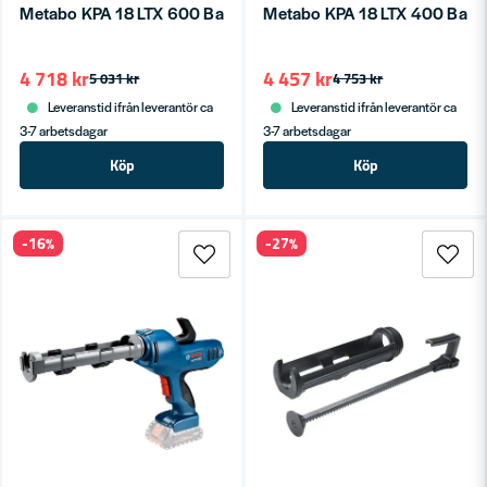
Metabo KPA 18 LTX 600 Batteridriven Patronspruta 18V (Naken
Metabo KPA 18 LTX 400 Batteri
4 718 kr
4 457 kr
5 031 kr
4 753 kr
Leveranstid ifrån leverantör ca
Leveranstid ifrån leverantör ca
3-7 arbetsdagar
3-7 arbetsdagar
Köp
Köp
-16%
-27%