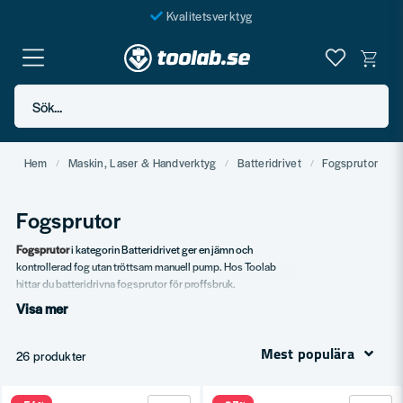
Kvalitetsverktyg
Fraktfritt över 999 SEK*
En järnhandel för alla
Sök...
Butik i Göteborg
Hem
Maskin, Laser & Handverktyg
Batteridrivet
Fogsprutor
Fogsprutor
Fogsprutor
i kategorin Batteridrivet ger en jämn och
kontrollerad fog utan tröttsam manuell pump. Hos Toolab
hittar du batteridrivna fogsprutor för proffsbruk.
Visa mer
Vårt sortiment
Standard fogsprutor.
Mest populära
26 produkter
Större fogsprutor för 600 ml.
Tillbehör och munstycken.