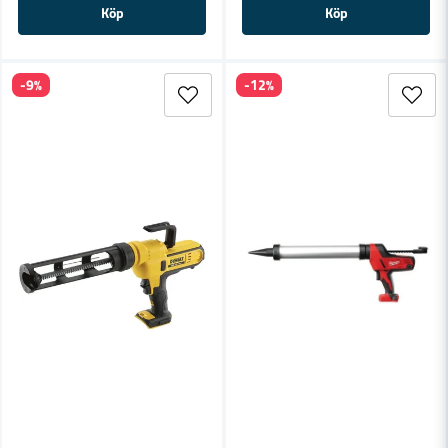
Köp
Köp
-9%
-12%