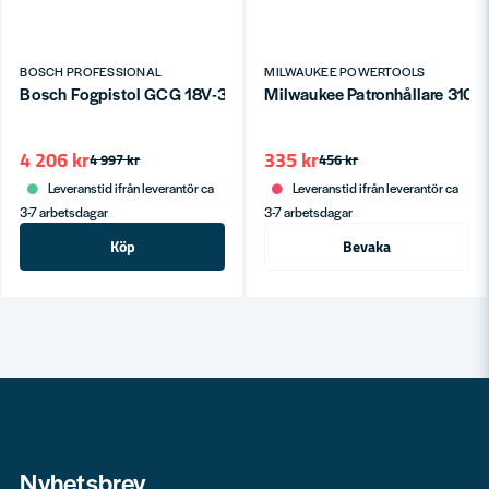
BOSCH PROFESSIONAL
MILWAUKEE POWERTOOLS
Bosch Fogpistol GCG 18V-310 (Utan batteri)
Milwaukee Patronhållare 310ml
4 206 kr
335 kr
4 997 kr
456 kr
Leveranstid ifrån leverantör ca
Leveranstid ifrån leverantör ca
3-7 arbetsdagar
3-7 arbetsdagar
Köp
Bevaka
Nyhetsbrev