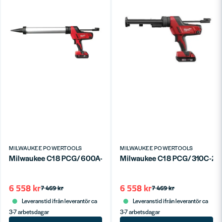
MILWAUKEE POWERTOOLS
MILWAUKEE POWERTOOLS
Milwaukee C18 PCG/600A-201B Fogpistol 18V (1x2,0ah)
Milwaukee C18 PCG/310C-201B
6 558 kr
6 558 kr
7 469 kr
7 469 kr
Leveranstid ifrån leverantör ca
Leveranstid ifrån leverantör ca
3-7 arbetsdagar
3-7 arbetsdagar