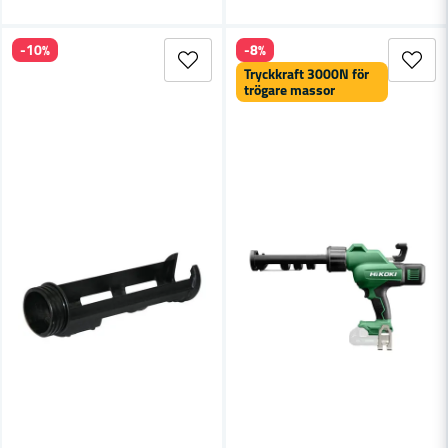
-10%
-8%
Tryckkraft 3000N för
trögare massor