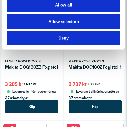
Allow all
Allow selection
Deny
MAKITA POWERTOOLS
MAKITA POWERTOOLS
Makita DCG180ZB Fogistol 18V (Naken)
Makita DCG180Z Fogistol 18V
3 285 kr
2 737 kr
3 637 kr
3 030 kr
Leveranstid ifrån leverantör ca
Leveranstid ifrån leverantör ca
3-7 arbetsdagar
3-7 arbetsdagar
Köp
Köp
-10%
-10%