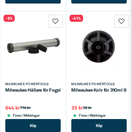
-9%
-41%
MILWAUKEE POWERTOOLS
MILWAUKEE POWERTOOLS
Milwaukee Hållare för Fogpistol M18 ALU 600ml
Milwaukee Kolv för 310ml Stan
644 kr
35 kr
710 kr
59 kr
Finns i Webblager
Finns i Webblager
Köp
Köp