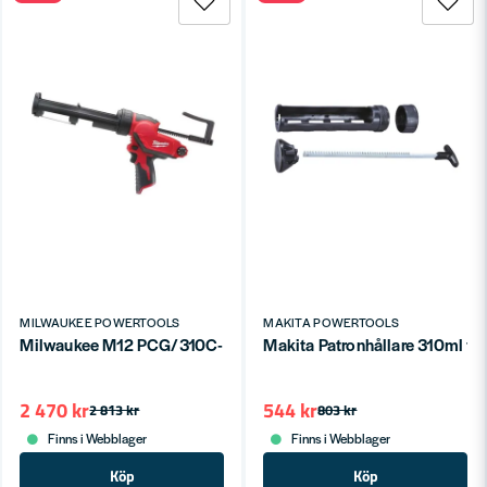
MILWAUKEE POWERTOOLS
MAKITA POWERTOOLS
Milwaukee M12 PCG/310C-0 Fogpistol 12V (utan batterier)
Makita Patronhållare 310ml f
2 470 kr
544 kr
2 813 kr
803 kr
Finns i Webblager
Finns i Webblager
Köp
Köp