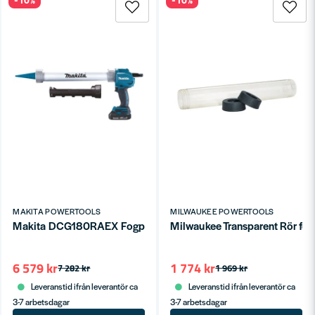
MAKITA POWERTOOLS
MILWAUKEE POWERTOOLS
Makita DCG180RAEX Fogpistol 18V (2x2,0ah)
Milwaukee Transparent Rör fö
6 579 kr
1 774 kr
7 282 kr
1 969 kr
Leveranstid ifrån leverantör ca
Leveranstid ifrån leverantör ca
3-7 arbetsdagar
3-7 arbetsdagar