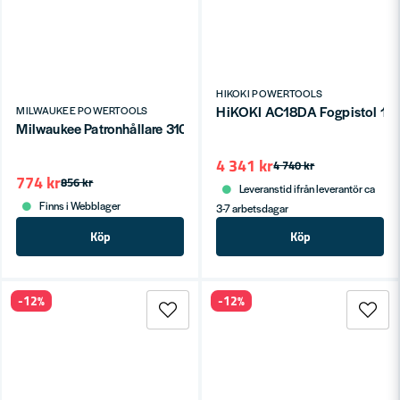
HIKOKI POWERTOOLS
HiKOKI AC18DA Fogpistol 18V 
MILWAUKEE POWERTOOLS
Milwaukee Patronhållare 310ml till Milwaukee 18V
4 341 kr
4 740 kr
774 kr
856 kr
Leveranstid ifrån leverantör ca
Finns i Webblager
3-7 arbetsdagar
Köp
Köp
-12%
-12%