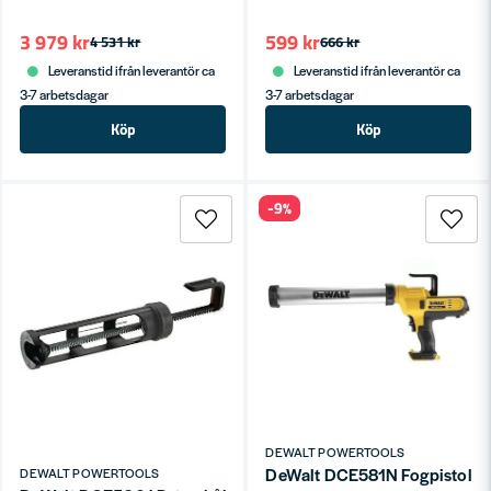
3 979 kr
599 kr
4 531 kr
666 kr
Leveranstid ifrån leverantör ca
Leveranstid ifrån leverantör ca
3-7 arbetsdagar
3-7 arbetsdagar
Köp
Köp
-9%
DEWALT POWERTOOLS
DeWalt DCE581N Fogpistol 18V
DEWALT POWERTOOLS