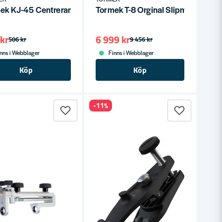
ivar
ek KJ-45 Centrerande knivjigg
Tormek T-8 Orginal Slipmaskin / K
kr
6 999 kr
506 kr
9 456 kr
nns i Webblager
Finns i Webblager
Köp
Köp
-11%