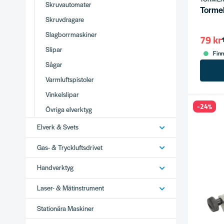
Skruvautomater
Torme
Skruvdragare
Slagborrmaskiner
79 kr
Slipar
Finn
Sågar
Varmluftspistoler
Vinkelslipar
-24%
Övriga elverktyg
Elverk & Svets
Gas- & Tryckluftsdrivet
Handverktyg
Laser- & Mätinstrument
Stationära Maskiner