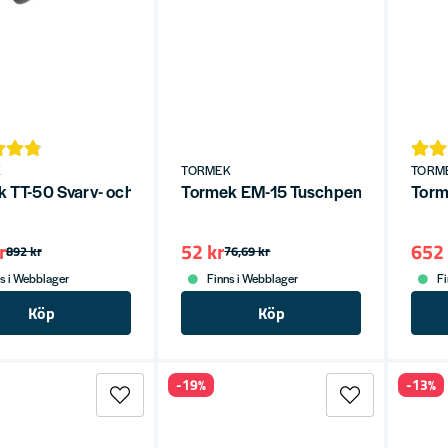
K
TORMEK
TORM
 TT-50 Svarv- och skärpningsverktyg
Tormek EM-15 Tuschpenna för egge
Torm
r
52 kr
652 
892 kr
76,69 kr
s i Webblager
Finns i Webblager
Fi
Köp
Köp
-19%
-13%