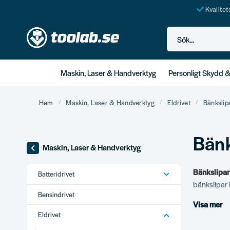
Kvalite
Sök...
Maskin, Laser & Handverktyg
Personligt Skydd 
Hem
Maskin, Laser & Handverktyg
Eldrivet
Bänkslip
Bänk
Maskin, Laser & Handverktyg
Bänkslipar
Batteridrivet
bänkslipar i
Bensindrivet
Visa mer
Vårt s
Eldrivet
Standard b