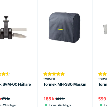
K
TORMEK
TORM
 SVM-00 Hållare för små knivar
Tormek MH-380 Maskinkåpa
Torm
r
185 kr
599 
373 kr
228 kr
s i Webblager
Finns i Webblager
Fi