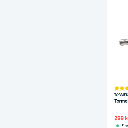
TORME
Tormek
299 k
Finn