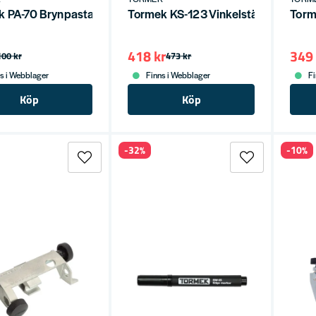
k PA-70 Brynpasta
Tormek KS-123 Vinkelställare för Kn
Torm
418 kr
349 
100 kr
473 kr
s i Webblager
Finns i Webblager
Fi
Köp
Köp
-32%
-10%