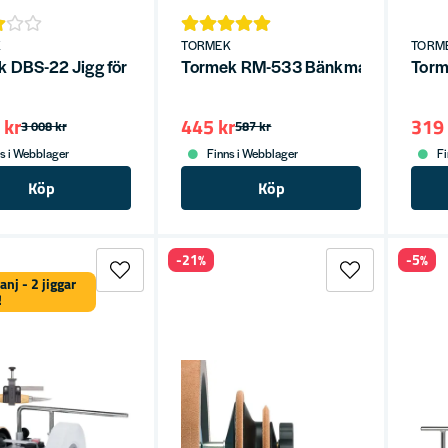
K
TORMEK
TORM
 DBS-22 Jigg för borrslipning
Tormek RM-533 Bänkmatta 533x
Torm
 kr
445 kr
319 
3 008 kr
587 kr
s i Webblager
Finns i Webblager
Fi
Köp
Köp
-21%
-5%
nj - 2 jiggar
!