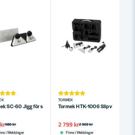
EK
TORMEK
ek SC-60 Jigg för saxar
Tormek HTK-1006 Slipverktygspake
kr
2 799 kr
686 kr
2 969 kr
nns i Webblager
Finns i Webblager