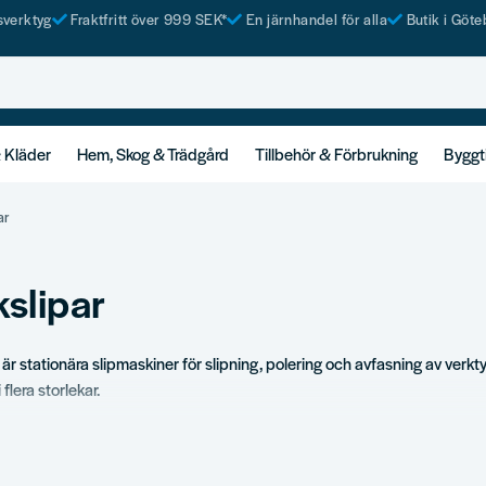
tsverktyg
Fraktfritt över 999 SEK*
En järnhandel för alla
Butik i Göte
& Kläder
Hem, Skog & Trädgård
Tillbehör & Förbrukning
Byggt
ar
slipar
är stationära slipmaskiner för slipning, polering och avfasning av verkt
 flera storlekar.
ortiment
änkslipar.