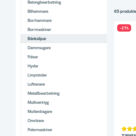
Betongbearbetning
Med vatten-
Bilhammare
Slip- och p
65 produkt
Tillbehör –
Borrhammare
Tips
-21%
Borrmaskiner
Effekt och 
Bänkslipar
Skyddsglasö
Dammsugare
Underhåll o
Fräsar
Komplette
Hyvlar
Varför
Limpistoler
Brett utbud
Luftrenare
Stor produ
Metallbearbetning
Vi använder
Snabb lever
Multiverktyg
Se hela
Eld
Mutterdragare
Omrörare
Polermaskiner
TORME