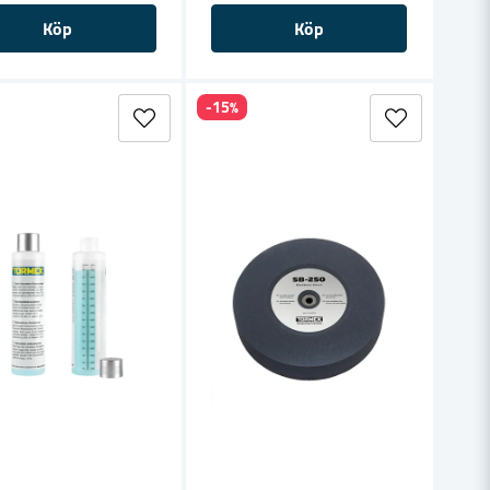
Köp
Köp
-15%