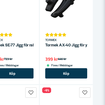
EK
TORMEK
n
ek SE-77 Jigg för raka eggar
Tormek AX-40 Jigg för yxor
kr
399 kr
723 kr
446 kr
nns i Webblager
Finns i Webblager
Köp
Köp
-6%