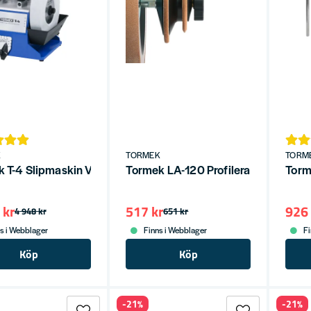
K
TORMEK
TORM
 T-4 Slipmaskin Vårkampanj – Med 2 extra jiggar
Tormek LA-120 Profilerad läderbryn
Torm
 kr
517 kr
926 
4 948 kr
651 kr
s i Webblager
Finns i Webblager
Fi
Köp
Köp
-21%
-21%