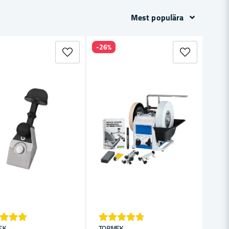
Mest populära
-26%
EK
TORMEK