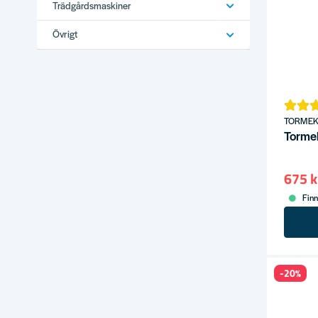
Trädgårdsmaskiner
Övrigt
TORME
Tormek
675 k
Finn
-20%