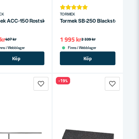
EK
TORMEK
343mm
ek ACC-150 Rostskyddskoncentrat 2-pack
Tormek SB-250 Blackstone Silico
kr
1 995 kr
407 kr
2 339 kr
nns i Webblager
Finns i Webblager
Köp
Köp
-19%