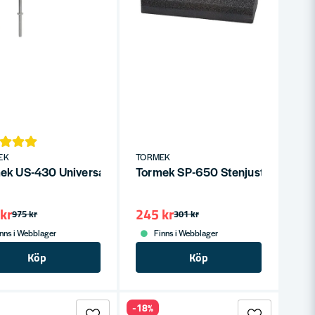
EK
TORMEK
skiva
ek US-430 Universalstöd Förlängt till Tormek T-8/T-7/T-4/T-3
Tormek SP-650 Stenjusterare
kr
245 kr
975 kr
301 kr
nns i Webblager
Finns i Webblager
Köp
Köp
-18%