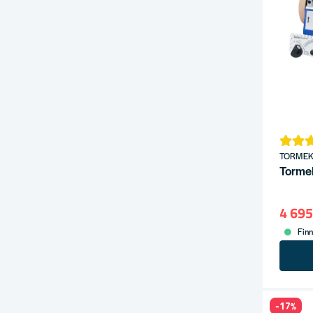
TORME
Tormek
4 695
Finn
-17%