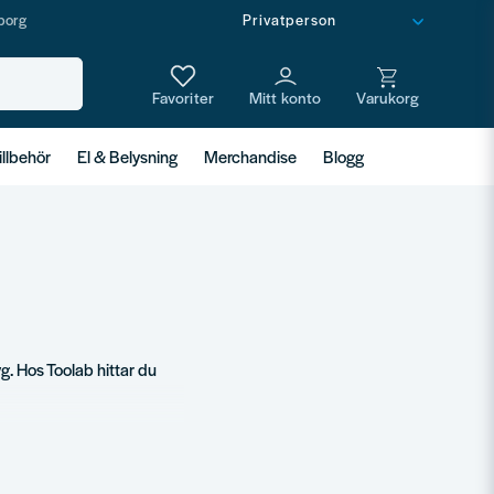
borg
illbehör
El & Belysning
Merchandise
Blogg
yg. Hos Toolab hittar du