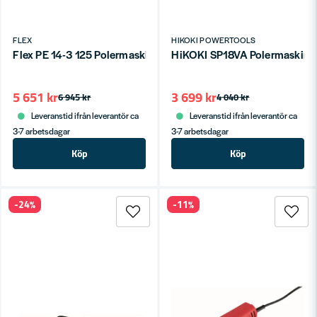
FLEX
HIKOKI POWERTOOLS
Flex PE 14-3 125 Polermaskin (1100-3700v/min)
HiKOKI SP18VA Polermaskin
5 651 kr
3 699 kr
6 945 kr
4 040 kr
Leveranstid ifrån leverantör ca
Leveranstid ifrån leverantör ca
3-7 arbetsdagar
3-7 arbetsdagar
Köp
Köp
-24%
-11%