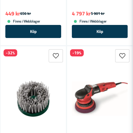
449 kr
4 797 kr
656 kr
5 901 kr
Finns i Webblager
Finns i Webblager
Köp
Köp
-32%
-19%