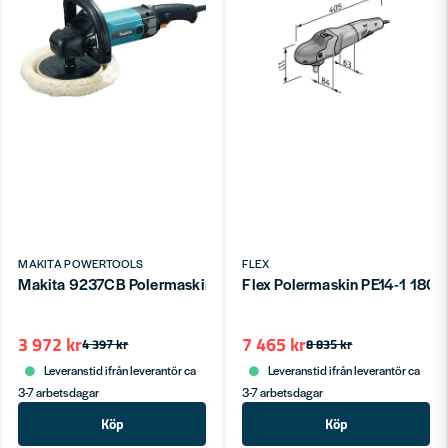
MAKITA POWERTOOLS
FLEX
Makita 9237CB Polermaskin (180mm)
Flex Polermaskin PE14-1 180
3 972 kr
7 465 kr
4 397 kr
8 835 kr
Leveranstid ifrån leverantör ca
Leveranstid ifrån leverantör ca
3-7 arbetsdagar
3-7 arbetsdagar
Köp
Köp