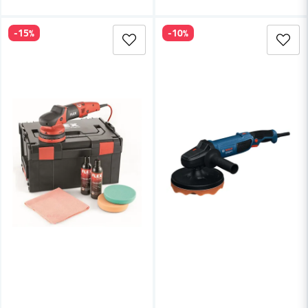
-15%
-10%