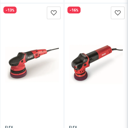
-13%
-16%
FLEX
FLEX