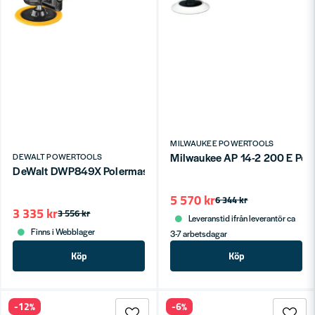
MILWAUKEE POWERTOOLS
Milwaukee AP 14-2 200 E Po
DEWALT POWERTOOLS
DeWalt DWP849X Polermaskin 1250W (180mm)
5 570 kr
6 344 kr
3 335 kr
3 556 kr
Leveranstid ifrån leverantör ca
Finns i Webblager
3-7 arbetsdagar
Köp
Köp
-12%
-6%