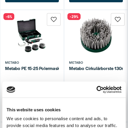
-6%
-29%
METABO
METABO
Metabo PE 15-25 Polermaskin Set
Metabo Cirkulärborste 130m
7 358 kr
464 kr
7 844 kr
656 kr
Leveranstid ifrån leverantör ca
Leveranstid ifrån leverantör ca
3-7 arbetsdagar
3-7 arbetsdagar
Köp
Köp
This website uses cookies
We use cookies to personalise content and ads, to
provide social media features and to analyse our traffic.