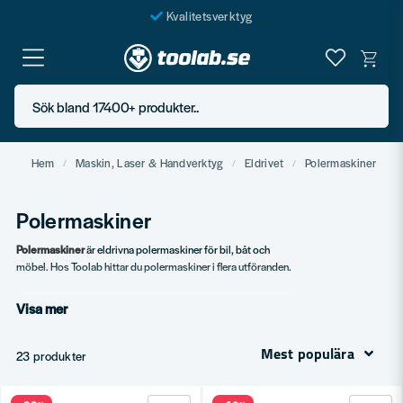
Kvalitetsverktyg
Fraktfritt över 999 SEK*
En järnhandel för alla
Sök bland 17400+ produkter..
Butik i Göteborg
Hem
Maskin, Laser & Handverktyg
Eldrivet
Polermaskiner
Polermaskiner
Polermaskiner
är eldrivna polermaskiner för bil, båt och
möbel. Hos Toolab hittar du polermaskiner i flera utföranden.
Vårt sortiment
Visa mer
Excentriska polermaskiner.
Roterande polermaskiner.
Mest populära
23 produkter
Specialvarianter.
Tillbehör – polerhattor.