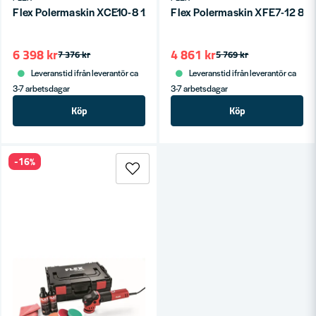
Flex Polermaskin XCE10-8 125 1010W
Flex Polermaskin XFE7-12 8
6 398 kr
4 861 kr
7 376 kr
5 769 kr
Leveranstid ifrån leverantör ca
Leveranstid ifrån leverantör ca
3-7 arbetsdagar
3-7 arbetsdagar
Köp
Köp
-16%