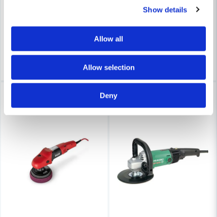
Show details
6 561 kr
7 998 kr
8 070 kr
9 576 kr
Leveranstid ifrån leverantör ca
Leveranstid ifrån leverantör ca
Allow all
3-7 arbetsdagar
3-7 arbetsdagar
Köp
Köp
Allow selection
-19%
-8%
Deny