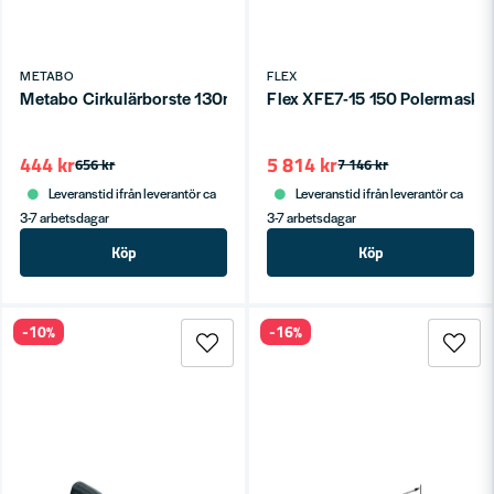
METABO
FLEX
Metabo Cirkulärborste 130mm M14 P80
Flex XFE7-15 150 Polermask
444 kr
5 814 kr
656 kr
7 146 kr
Leveranstid ifrån leverantör ca
Leveranstid ifrån leverantör ca
3-7 arbetsdagar
3-7 arbetsdagar
Köp
Köp
-10%
-16%