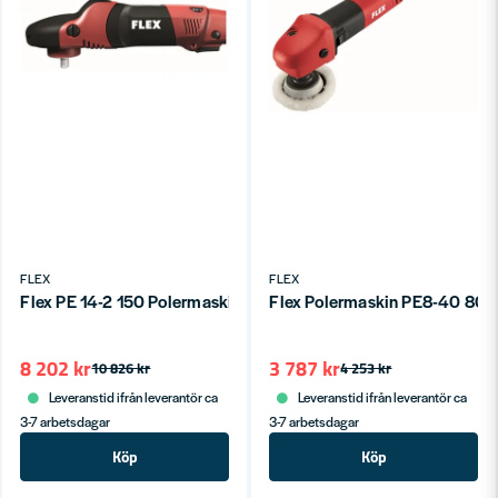
FLEX
FLEX
Flex PE 14-2 150 Polermaskin i set
Flex Polermaskin PE8-40 80
8 202 kr
3 787 kr
10 826 kr
4 253 kr
Leveranstid ifrån leverantör ca
Leveranstid ifrån leverantör ca
3-7 arbetsdagar
3-7 arbetsdagar
Köp
Köp