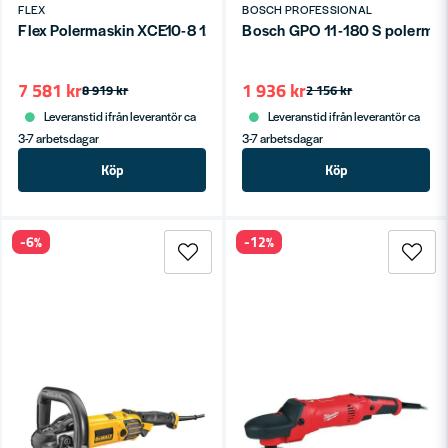
FLEX
BOSCH PROFESSIONAL
Flex Polermaskin XCE10-8 125 P-Set
Bosch GPO 11-180 S polerm
7 581 kr
1 936 kr
8 919 kr
2 156 kr
Leveranstid ifrån leverantör ca
Leveranstid ifrån leverantör ca
3-7 arbetsdagar
3-7 arbetsdagar
Köp
Köp
-6%
-12%