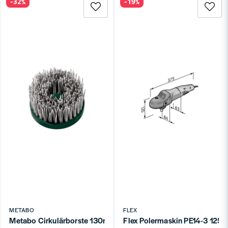
-32%
-19%
Tips
Excentriska är säkrare för nybörjare.
Variabelt varvtal är standard.
Olika polermedel för olika steg.
Komplettera med
polerhattor
.
Varför handla hos Toolab?
Brett utbud.
Stor produktkunskap.
Vi använder produkterna själva.
Snabb leverans direkt från lager.
Se hela
Eldrivet
.
Kontakta oss
.
METABO
FLEX
Metabo Cirkulärborste 130mm M14 P46
Flex Polermaskin PE14-3 125