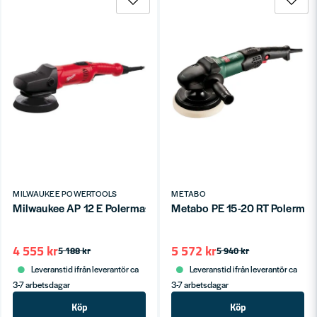
MILWAUKEE POWERTOOLS
METABO
Milwaukee AP 12 E Polermaskin (1200W)
Metabo PE 15-20 RT Polerma
4 555 kr
5 572 kr
5 188 kr
5 940 kr
Leveranstid ifrån leverantör ca
Leveranstid ifrån leverantör ca
3-7 arbetsdagar
3-7 arbetsdagar
Köp
Köp