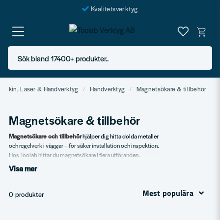
Kvalitetsverktyg
Fraktfritt över 999 SEK*
En järnhandel för alla
Sök bland 17400+ produkter..
Butik i Göteborg
Maskin, Laser & Handverktyg
Handverktyg
Magnetsökare & tillbehör
Magnetsökare & tillbehör
Magnetsökare och tillbehör
hjälper dig hitta dolda metaller
och regelverk i väggar – för säker installation och inspektion.
Hos Toolab hittar du magnetsökare i flera utföranden.
Visa mer
Vårt sortiment
Standard magnetsökare.
Mest populära
0 produkter
Elektroniska multimultisökare.
Tillbehör.