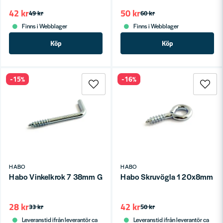
42 kr
50 kr
49 kr
60 kr
Finns i Webblager
Finns i Webblager
Köp
Köp
-15%
-16%
HABO
HABO
Habo Vinkelkrok 7 38mm Galv SB
Habo Skruvögla 1 20x8mm Ga
28 kr
42 kr
33 kr
50 kr
Leveranstid ifrån leverantör ca
Leveranstid ifrån leverantör ca