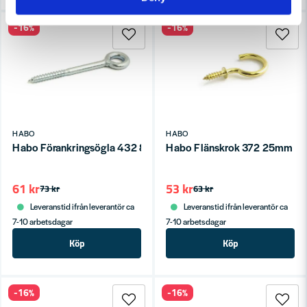
-16%
-16%
HABO
HABO
Habo Förankringsögla 432 80x8x15 Galv SB
Habo Flänskrok 372 25mm Po
61 kr
53 kr
73 kr
63 kr
Leveranstid ifrån leverantör ca
Leveranstid ifrån leverantör ca
7-10 arbetsdagar
7-10 arbetsdagar
Köp
Köp
-16%
-16%