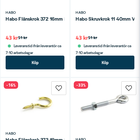
HABO
HABO
Habo Flänskrok 372 16mm Polerad mässing SB
Habo Skruvkrok 11 40mm Vit
43 kr
43 kr
51 kr
51 kr
Leveranstid ifrån leverantör ca
Leveranstid ifrån leverantör ca
7-10 arbetsdagar
7-10 arbetsdagar
Köp
Köp
-16%
-33%
HABO
Habo Flänskrok 372 19mm Polerad mässing SB
HABO