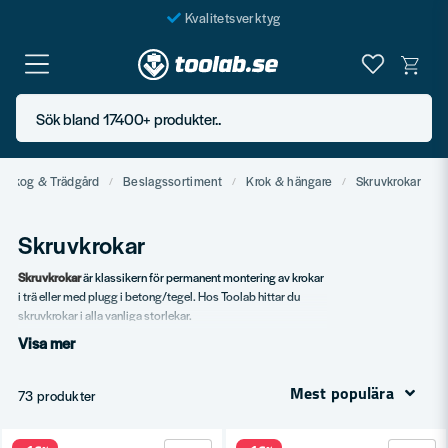
Kvalitetsverktyg
Fraktfritt över 999 SEK*
En järnhandel för alla
Sök bland 17400+ produkter..
Butik i Göteborg
 Skog & Trädgård
Beslagssortiment
Krok & hängare
Skruvkrokar
Skruvkrokar
Skruvkrokar
är klassikern för permanent montering av krokar
i trä eller med plugg i betong/tegel. Hos Toolab hittar du
skruvkrokar i alla vanliga storlekar.
Visa mer
Vårt sortiment
Skruvkrokar i flera storlekar.
Mest populära
73 produkter
Med rakt eller rundat fäste.
Specialdesign för cykel och redskap.