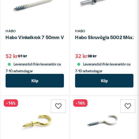
HABO
HABO
Habo Vinkelkrok 7 50mm Vit SB
Habo Skruvögla 5002 M4x2
52 kr
32 kr
61 kr
38 kr
Leveranstid ifrån leverantör ca
Leveranstid ifrån leverantör ca
7-10 arbetsdagar
7-10 arbetsdagar
Köp
Köp
-16%
-16%