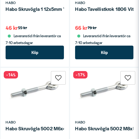
HABO
HABO
Habo Skruvögla 1 12x5mm Vit SB
Habo Tavellistkrok 1806 Vit S
46 kr
66 kr
55 kr
79 kr
Leveranstid ifrån leverantör ca
Leveranstid ifrån leverantör ca
7-10 arbetsdagar
7-10 arbetsdagar
Köp
Köp
-14%
-17%
HABO
HABO
Habo Skruvögla 5002 M6x40mm Galv SB
Habo Skruvögla 5002 M8x5