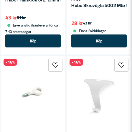
Habo Skruvögla 5002 M5x40
43 kr
51 kr
28 kr
42 kr
Leveranstid ifrån leverantör ca
Finns i Webblager
7-10 arbetsdagar
Köp
Köp
-16%
-16%