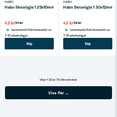
HABO
HABO
Habo Skruvögla 1 25x10mm Galv SB
Habo Skruvögla 1 30x12mm G
43 kr
45 kr
51 kr
53 kr
Leveranstid ifrån leverantör ca
Leveranstid ifrån leverantör ca
7-10 arbetsdagar
7-10 arbetsdagar
Köp
Köp
Visar 1-32 av 73 i Skruvkrokar
Visa fler ...