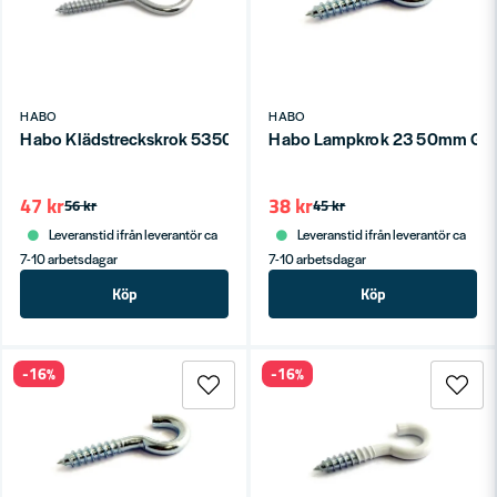
HABO
HABO
Habo Klädstreckskrok 5350 90mm Galv SB
Habo Lampkrok 23 50mm Gal
47 kr
38 kr
56 kr
45 kr
Leveranstid ifrån leverantör ca
Leveranstid ifrån leverantör ca
7-10 arbetsdagar
7-10 arbetsdagar
Köp
Köp
-16%
-16%