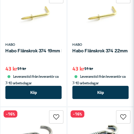
HABO
HABO
Habo Flänskrok 374 19mm Polerad mässing SB
Habo Flänskrok 374 22mm Po
43 kr
43 kr
51 kr
51 kr
Leveranstid ifrån leverantör ca
Leveranstid ifrån leverantör ca
7-10 arbetsdagar
7-10 arbetsdagar
Köp
Köp
-16%
-16%