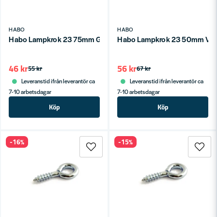
HABO
HABO
Habo Lampkrok 23 75mm Galv SB
Habo Lampkrok 23 50mm Vit
46 kr
56 kr
55 kr
67 kr
Leveranstid ifrån leverantör ca
Leveranstid ifrån leverantör ca
7-10 arbetsdagar
7-10 arbetsdagar
Köp
Köp
-16%
-15%