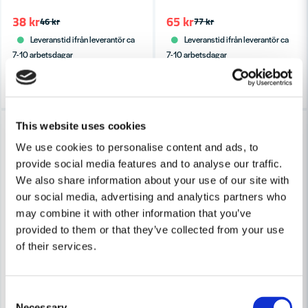
38 kr
65 kr
46 kr
77 kr
Leveranstid ifrån leverantör ca
Leveranstid ifrån leverantör ca
7-10 arbetsdagar
7-10 arbetsdagar
Köp
Köp
-16%
-16%
This website uses cookies
We use cookies to personalise content and ads, to
provide social media features and to analyse our traffic.
We also share information about your use of our site with
our social media, advertising and analytics partners who
may combine it with other information that you’ve
HABO
HABO
provided to them or that they’ve collected from your use
Habo Förankringsögla 432 100x8x15 Galv SB
Habo Förankringsögla 432B 
of their services.
65 kr
102 kr
77 kr
121 kr
Leveranstid ifrån leverantör ca
Leveranstid ifrån leverantör ca
Consent
Necessary
7-10 arbetsdagar
7-10 arbetsdagar