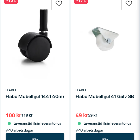
-15%
-17%
HABO
HABO
Habo Möbelhjul 1441 40mm Svart Nylon SB
Habo Möbelhjul 41 Galv SB
100 kr
49 kr
118 kr
59 kr
Leveranstid ifrån leverantör ca
Leveranstid ifrån leverantör ca
7-10 arbetsdagar
7-10 arbetsdagar
Köp
Köp