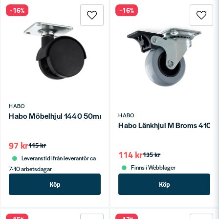
-16%
-16%
HABO
Habo Möbelhjul 1440 50mm Svart nylon SB
HABO
Habo Länkhjul M Broms 4105
97 kr
115 kr
114 kr
135 kr
Leveranstid ifrån leverantör ca
Finns i Webblager
7-10 arbetsdagar
Köp
Köp