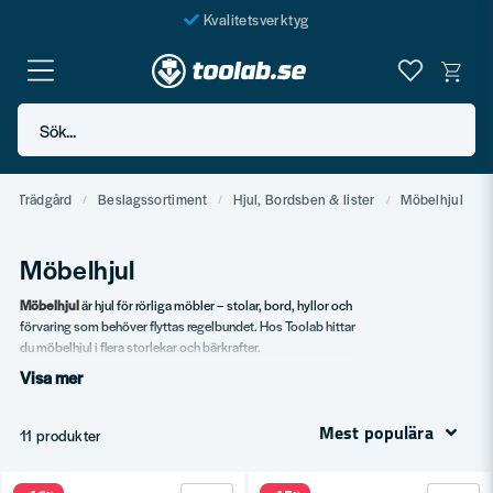
Kvalitetsverktyg
Fraktfritt över 999 SEK*
En järnhandel för alla
Sök...
Butik i Göteborg
 & Trädgård
Beslagssortiment
Hjul, Bordsben & lister
Möbelhjul
Möbelhjul
Möbelhjul
är hjul för rörliga möbler – stolar, bord, hyllor och
förvaring som behöver flyttas regelbundet. Hos Toolab hittar
du möbelhjul i flera storlekar och bärkrafter.
Visa mer
Vårt sortiment
Standard möbelhjul.
Mest populära
11 produkter
Bromsbara hjul.
Tunga industriella hjul.