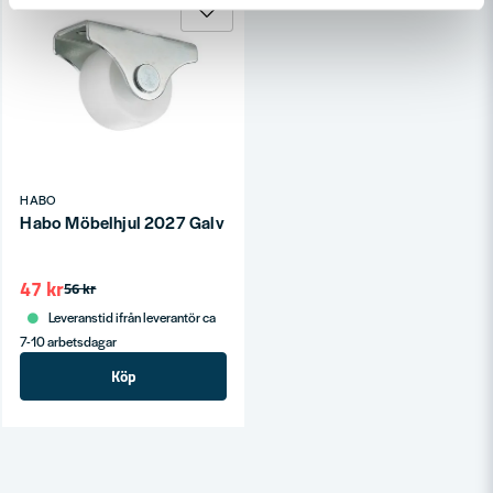
HABO
Habo Möbelhjul 2027 Galv SB
47 kr
56 kr
Leveranstid ifrån leverantör ca
7-10 arbetsdagar
Köp