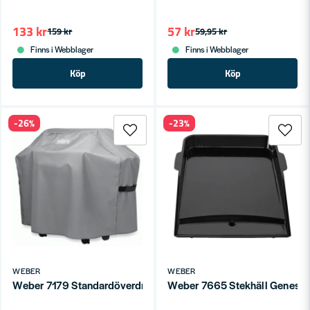
133 kr
57 kr
159 kr
59,95 kr
Finns i Webblager
Finns i Webblager
Köp
Köp
-26%
-23%
WEBER
WEBER
Weber 7179 Standardöverdrag Genesis II 300-serien
Weber 7665 Stekhäll Genesis 