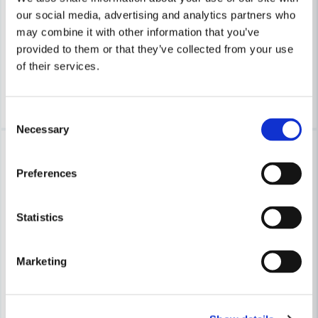
Weber 17688 Rengöringssvamp (2-P)
Thermapen ONE Snabbtermome
our social media, advertising and analytics partners who
may combine it with other information that you’ve
52 kr
889 kr
provided to them or that they’ve collected from your use
59,95 kr
1 250 kr
of their services.
Finns i Webblager
Finns i Webblager
Köp
Köp
Consent
Necessary
Selection
-18%
Preferences
Statistics
Marketing