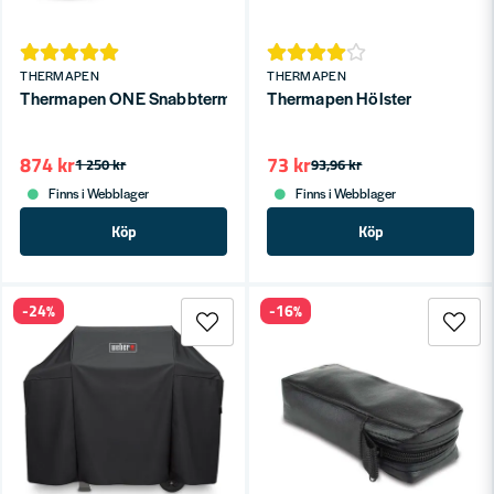
THERMAPEN
THERMAPEN
Thermapen ONE Snabbtermometer Vit
Thermapen Hölster
874 kr
73 kr
1 250 kr
93,96 kr
Finns i Webblager
Finns i Webblager
Köp
Köp
-24%
-16%