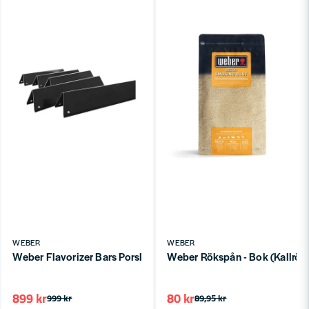
WEBER
WEBER
Weber Flavorizer Bars Porslinsemalj - Spirit 300-serien ~39cm 
Weber Rökspån - Bok (Kallrök
899 kr
80 kr
999 kr
89,95 kr