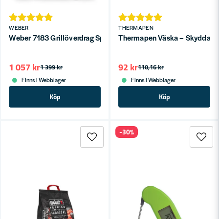
WEBER
THERMAPEN
Weber 7183 Grillöverdrag Spirit-serien – Skyddar mot väder oc
Thermapen Väska – Skydda di
1 057 kr
92 kr
1 399 kr
110,16 kr
Finns i Webblager
Finns i Webblager
Köp
Köp
-30%