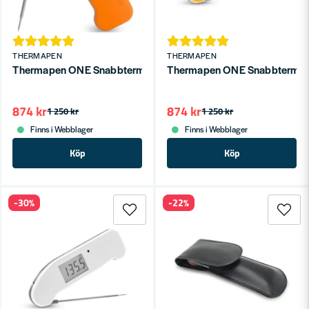
THERMAPEN
THERMAPEN
Thermapen ONE Snabbtermometer Orange
Thermapen ONE Snabbtermom
874 kr
874 kr
1 250 kr
1 250 kr
Finns i Webblager
Finns i Webblager
Köp
Köp
-30%
-22%