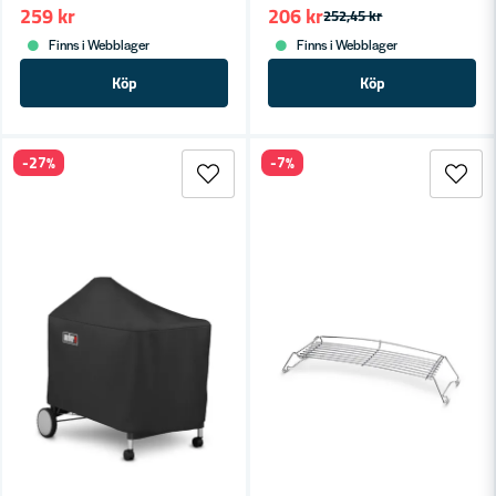
259 kr
206 kr
252,45 kr
Finns i Webblager
Finns i Webblager
Köp
Köp
-27%
-7%