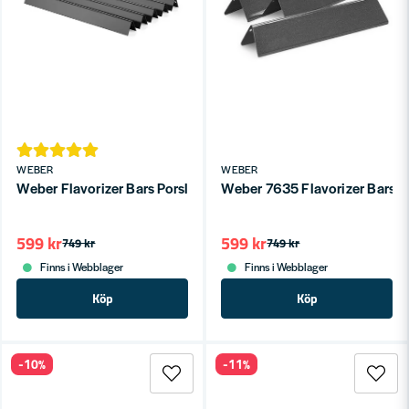
WEBER
WEBER
Weber Flavorizer Bars Porslinsemalj 57cm - Spirit 300serie (2
Weber 7635 Flavorizer Bars Po
599 kr
599 kr
749 kr
749 kr
Finns i Webblager
Finns i Webblager
Köp
Köp
-10%
-11%