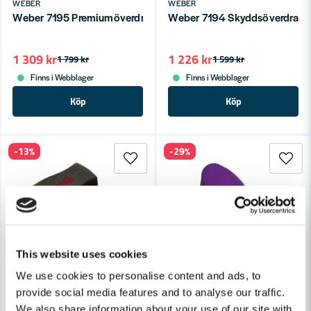
WEBER
WEBER
Weber 7195 Premiumöverdrag - Genesis 4-brännare SPX/E/S
Weber 7194 Skyddsöverdrag - 
1 309 kr
1 226 kr
1 799 kr
1 599 kr
Finns i Webblager
Finns i Webblager
Köp
Köp
-13%
-29%
This website uses cookies
We use cookies to personalise content and ads, to
provide social media features and to analyse our traffic.
WEBER
THERMAPEN
We also share information about your use of our site with