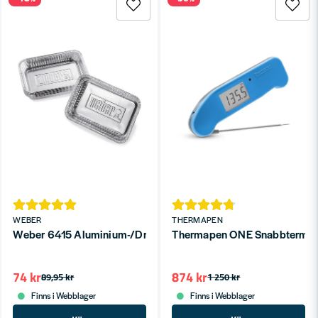
WEBER
THERMAPEN
Weber 6415 Aluminium-/Droppform liten 10-P
Thermapen ONE Snabbtermom
74 kr
874 kr
89,95 kr
1 250 kr
Finns i Webblager
Finns i Webblager