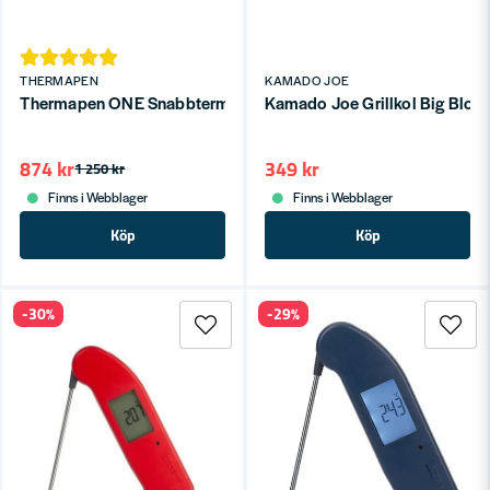
THERMAPEN
KAMADO JOE
Thermapen ONE Snabbtermometer Svart
Kamado Joe Grillkol Big Bloc
874 kr
349 kr
1 250 kr
Finns i Webblager
Finns i Webblager
Köp
Köp
-30%
-29%