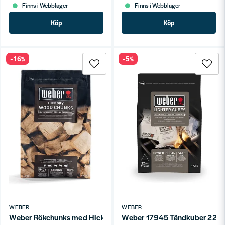
Finns i Webblager
Finns i Webblager
Köp
Köp
-16%
-5%
WEBER
WEBER
Weber Rökchunks med Hickorysmak (1,5kg)
Weber 17945 Tändkuber 22st