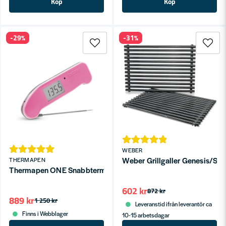
Köp
Köp
-29%
-31%
WEBER
Weber Grillgaller Genesis/Spir
THERMAPEN
Thermapen ONE Snabbtermometer Rosa
602 kr
872 kr
889 kr
1 250 kr
Leveranstid ifrån leverantör ca
Finns i Webblager
10-15 arbetsdagar