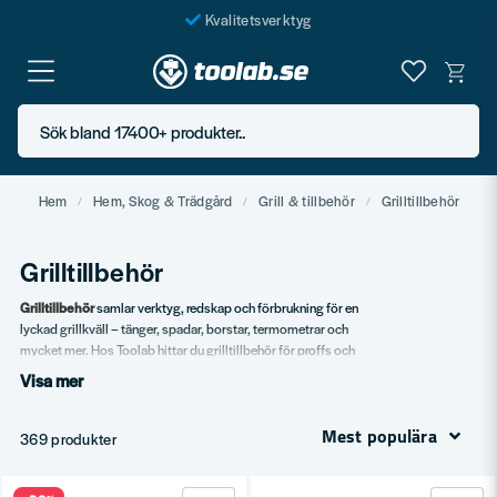
Kvalitetsverktyg
Fraktfritt över 999 SEK*
En järnhandel för alla
Sök bland 17400+ produkter..
Butik i Göteborg
Hem
Hem, Skog & Trädgård
Grill & tillbehör
Grilltillbehör
Grilltillbehör
Grilltillbehör
samlar verktyg, redskap och förbrukning för en
lyckad grillkväll – tänger, spadar, borstar, termometrar och
mycket mer. Hos Toolab hittar du grilltillbehör för proffs och
hobbygrillaren.
Visa mer
Vårt sortiment
Mest populära
369 produkter
Tänger, spadar och redskap.
Termometrar.