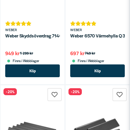
WEBER
WEBER
Weber Skyddsöverdrag 7146 Premium (Performer Deluxe/Prem
Weber 6570 Värmehylla Q30
949 kr
697 kr
1 299 kr
749 kr
Finns i Webblager
Finns i Webblager
Köp
Köp
-20%
-20%