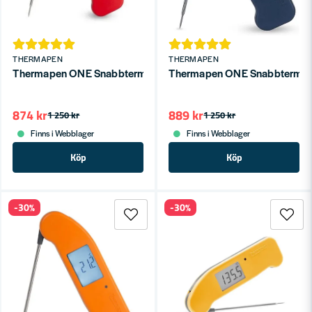
THERMAPEN
THERMAPEN
Thermapen ONE Snabbtermometer Röd
Thermapen ONE Snabbtermome
874 kr
889 kr
1 250 kr
1 250 kr
Finns i Webblager
Finns i Webblager
Köp
Köp
-30%
-30%