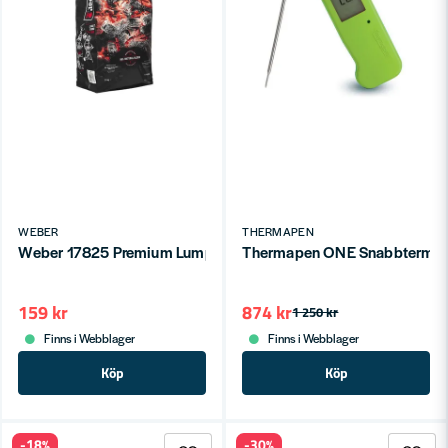
WEBER
THERMAPEN
Weber 17825 Premium Lumpwood Träkol 5kg
Thermapen ONE Snabbtermom
159 kr
874 kr
1 250 kr
Finns i Webblager
Finns i Webblager
Köp
Köp
-18%
-30%