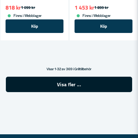
818 kr
1 453 kr
1 099 kr
1 899 kr
Finns i Webblager
Finns i Webblager
Köp
Köp
Visar 1-32 av 369 i Grilltillbehör
Visa fler ...