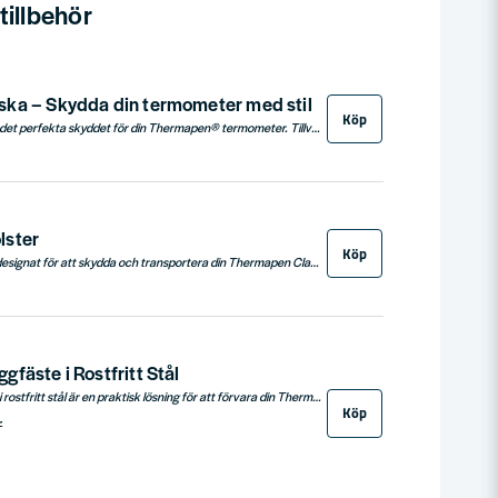
illbehör
ka – Skydda din termometer med stil
Köp
Thermapen® Väska är det perfekta skyddet för din Thermapen® termometer. Tillverkad av mjukt PVC-imiterat läder erbjuder den ett slitstarkt och stilrent skydd som förlänger livslängden på din termometer. Väskan har en praktisk dragkedja för säker förvaring och en ögla som gör det enkelt att hänga upp eller bära med sig termometern. Med sina kompakta mått på 35 x 65 x 170 mm är den lätt att förvara och transportera, vilket gör den till ett utmärkt tillbehör för både hemmakockar och professionella användare.
lster
Köp
Thermapen hölster är designat för att skydda och transportera din Thermapen Classic eller Professional-termometer. Tillverkat av mjukt PVC-imiterat läder erbjuder det ett tillförlitligt skydd mot vardagliga stötar och repor. Hölstret har en praktisk pressknäppning för enkel förslutning och en bältesögla som gör det smidigt att bära med sig termometern, oavsett om du är på språng eller arbetar i köket. Ett perfekt tillbehör för att förlänga livslängden på din termometer.
fäste i Rostfritt Stål
Thermapen Väggfäste i rostfritt stål är en praktisk lösning för att förvara din Thermapen på ett säkert och lättillgängligt sätt. Perfekt för kök, restauranger och laboratorier där snabb åtkomst till din Thermapen är viktig. Fästet är enkelt att montera på väggen och passar både Thermapen Classic och Thermapen Professional. Genom att förvara din Thermapen i detta väggfäste minskar du risken för skador och förlust. Observera att skruvar ej ingår och att fästet inte är kompatibelt med Thermapen-modeller med magnetiskt bakstycke.
Köp
r