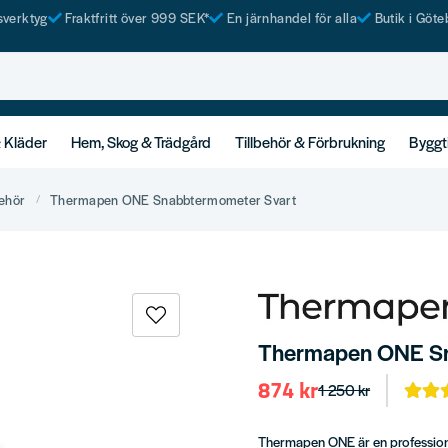
tsverktyg
Fraktfritt över 999 SEK*
En järnhandel för alla
Butik i Göte
& Kläder
Hem, Skog & Trädgård
Tillbehör & Förbrukning
Byggt
behör
Thermapen ONE Snabbtermometer Svart
Thermapen ONE Sn
874 kr
1 250 kr
Thermapen ONE är en profession