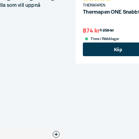
lla som vill uppnå
THERMAPEN
Thermapen ONE Snabb
874 kr
1 250 kr
Finns i Webblager
Köp