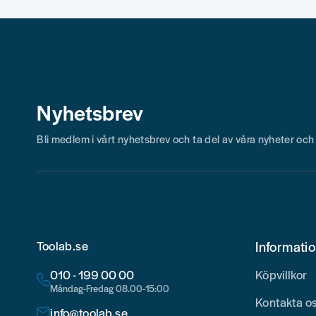
Skicka fråga
Martin
för 8 månader sedan
Magnus
för 10 månader sedan
Proffsprodukt. Så nöjd med mitt köp.
Nyhetsbrev
Anonym
för 11 månader sedan
Bli medlem i vårt nyhetsbrev och ta del av våra nyheter oc
Göran
för 1 år sedan
R
för 1 år sedan
Jag köpte den pga den snabba temperaturmätningen och 
över förväntan.
Toolab.se
Informati
010 - 199 00 00
Köpvillkor
Måndag-Fredag 08.00-15:00
Kontakta o
info@toolab.se