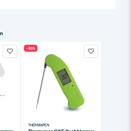
in
-30%
THERMAPEN
ermometer Vit
Thermapen ONE Snabbtermometer Grön