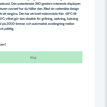
 sekund. Den patenterade 360-graders roterande displayen
aturen oavsett hur du håller den. Med sin vattentäta design
t att rengöra. Den har ett brett mätområde från -49°C till
C, vilket gör den idealisk för grillning, stekning, bakning
tid på 2000 timmar och automatisk avstängning mellan
h pålitlig.
Köp