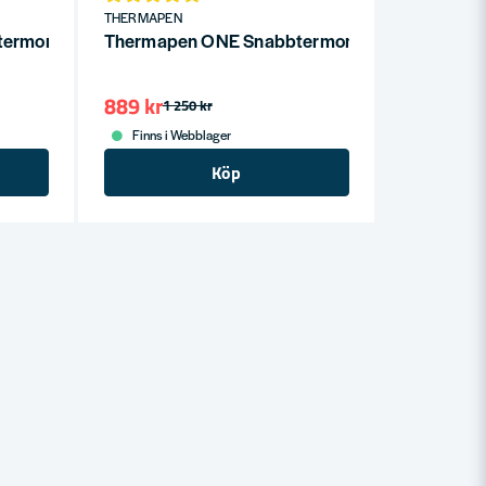
THERMAPEN
termometer Orange
Thermapen ONE Snabbtermometer Rosa
889 kr
1 250 kr
Finns i Webblager
Köp