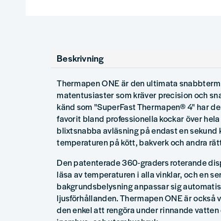
Beskrivning
Thermapen ONE är den ultimata snabbtermo
matentusiaster som kräver precision och sna
känd som "SuperFast Thermapen® 4" har den
favorit bland professionella kockar över hela
blixtsnabba avläsning på endast en sekund k
temperaturen på kött, bakverk och andra rätt
Den patenterade 360-graders roterande disp
läsa av temperaturen i alla vinklar, och en s
bakgrundsbelysning anpassar sig automatisk
ljusförhållanden. Thermapen ONE är också va
den enkel att rengöra under rinnande vatten 