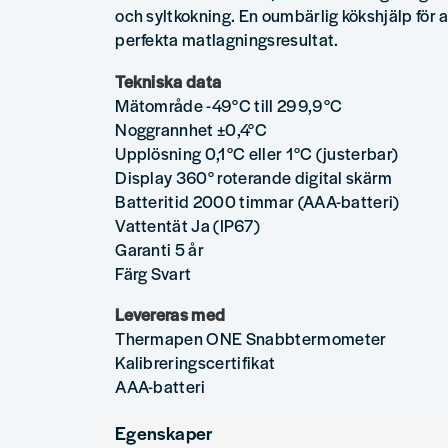
och syltkokning. En oumbärlig kökshjälp för a
perfekta matlagningsresultat.
Tekniska data
Mätområde -49°C till 299,9°C
Noggrannhet ±0,4°C
Upplösning 0,1°C eller 1°C (justerbar)
Display 360° roterande digital skärm
Batteritid 2000 timmar (AAA-batteri)
Vattentät Ja (IP67)
Garanti 5 år
Färg Svart
Levereras med
Thermapen ONE Snabbtermometer
Kalibreringscertifikat
AAA-batteri
Egenskaper