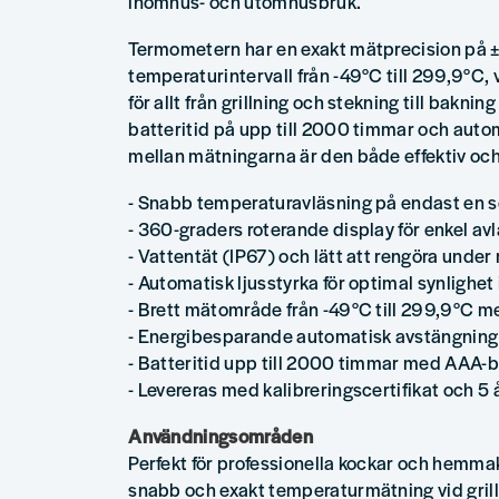
inomhus- och utomhusbruk.
Termometern har en exakt mätprecision på ±
temperaturintervall från -49°C till 299,9°C, 
för allt från grillning och stekning till bakni
batteritid på upp till 2000 timmar och aut
mellan mätningarna är den både effektiv och
- Snabb temperaturavläsning på endast en 
- 360-graders roterande display för enkel avlä
- Vattentät (IP67) och lätt att rengöra under
- Automatisk ljusstyrka för optimal synlighet 
- Brett mätområde från -49°C till 299,9°C 
- Energibesparande automatisk avstängning
- Batteritid upp till 2000 timmar med AAA-b
- Levereras med kalibreringscertifikat och 5 
Användningsområden
Perfekt för professionella kockar och hemm
snabb och exakt temperaturmätning vid grill