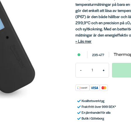
temperaturmätningar på bara en
gör det enkelt att läsa av temper
(IP67) är den både hållbar och lät
299,9°C och en precision på ±0,4°
och syltkokning. Med en batteri
mätningar är den energieffektiv oc
Läs mer
235-477
-
+
Kvalitetsverktyg
Fraktfritt över 999 SEK*
En järnhandel för alla
Butik i Göteborg