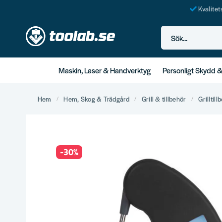
Kvalite
Sök...
Maskin, Laser & Handverktyg
Personligt Skydd 
Hem
Hem, Skog & Trädgård
Grill & tillbehör
Grilltill
-
30
%