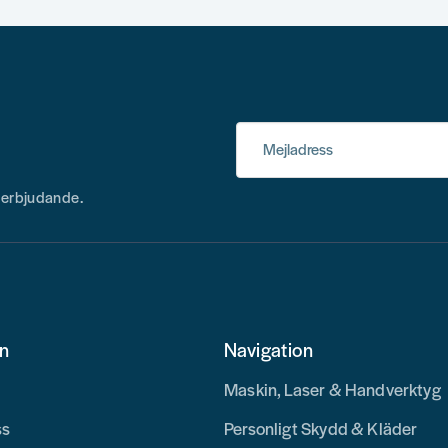
Mejladress
h erbjudande.
den fungerar
on
Navigation
Maskin, Laser & Handverktyg
ss
Personligt Skydd & Kläder