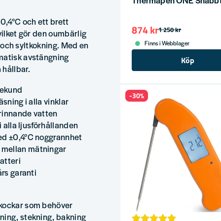
0,4°C och ett brett
874 kr
1 250 kr
vilket gör den oumbärlig
Finns i Webblager
ng och syltkokning. Med en
omatisk avstängning
Köp
 hållbar.
sekund
-30%
sning i alla vinklar
 rinnande vatten
i alla ljusförhållanden
med ±0,4°C noggrannhet
 mellan mätningar
atteri
års garanti
akockar som behöver
ning, stekning, bakning