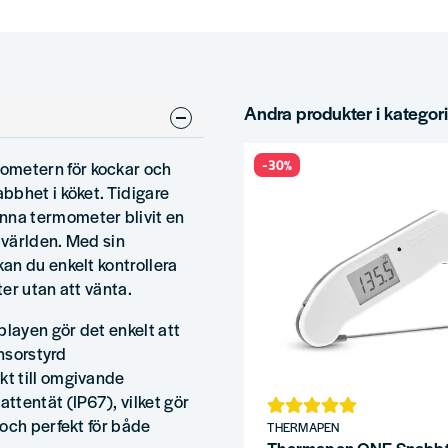
Andra produkter i kategor
-30%
metern för kockar och
bbhet i köket. Tidigare
na termometer blivit en
 världen. Med sin
an du enkelt kontrollera
er utan att vänta.
layen gör det enkelt att
ensorstyrd
t till omgivande
ttentät (IP67), vilket gör
och perfekt för både
THERMAPEN
Thermapen ONE Snabbt