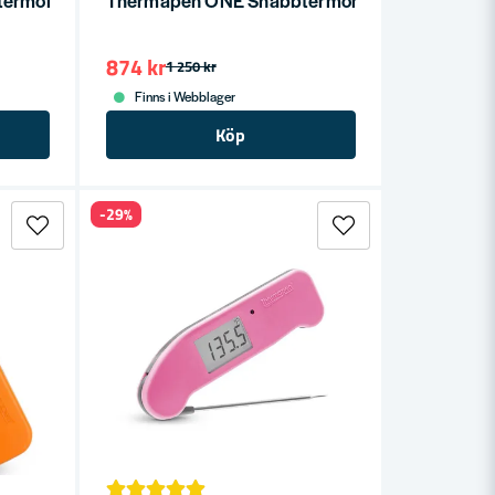
874 kr
1 250 kr
Finns i Webblager
Köp
-29%