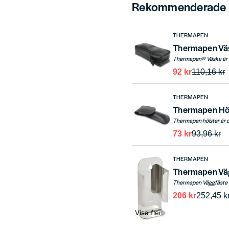
Rekommenderade t
THERMAPEN
Thermapen Väs
92 kr
110,16 kr
THERMAPEN
Thermapen Hö
73 kr
93,96 kr
THERMAPEN
Thermapen Vägg
206 kr
252,45 k
Visa fler