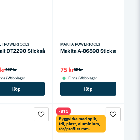
LT POWERTOOLS
MAKITA POWERTOOLS
-P (Laminat, Hårt trä)
lt DT2290 Sticksågsbladssats Trä 10-delar
Makita A-86898 Sticksågblad Set
kr
75 kr
257 kr
92 kr
nns i Webblager
Finns i Webblager
Köp
Köp
-81%
Byggvirke med spik,
trä, plast, aluminium,
rör/profiler mm.