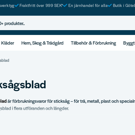
tsverktyg
Fraktfritt över 999 SEK*
En järnhandel för alla
Butik i Göte
rodukter..
& Kläder
Hem, Skog & Trädgård
Tillbehör & Förbrukning
Byggt
sblad
ksågsblad
blad
är förbrukningsvaror för sticksåg – för trä, metall, plast och special
sblad i flera utföranden och längder.
ortiment
ad för trä.