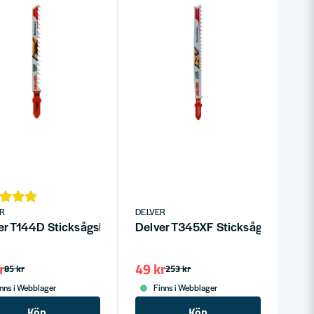
R
DELVER
ll (5-P)
er T144D Sticksågsblad för trä/plast 5-50mm HCS
Delver T345XF Sticksågsblad för 
r
49 kr
85 kr
253 kr
nns i Webblager
Finns i Webblager
Köp
Köp