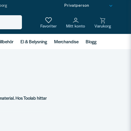
borg
illbehör
El & Belysning
Merchandise
Blogg
material. Hos Toolab hittar