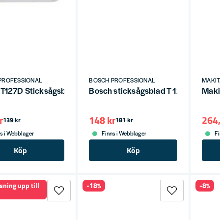
PROFESSIONAL
BOSCH PROFESSIONAL
MAKI
T127D Sticksågsblad Tunnplåt till grovplåt (5-P)
Bosch sticksågsblad T 123 XF Progre
Maki
r
148 kr
264,
139 kr
181 kr
s i Webblager
Finns i Webblager
Fi
Köp
Köp
sning upp till
-18%
-8%