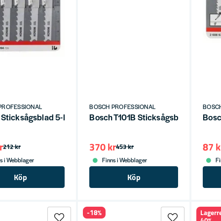
PROFESSIONAL
BOSCH PROFESSIONAL
BOSC
 Sticksågsblad 5-P Byggvirke med spik T345XF
Bosch T101B Sticksågsblad 25-P för
Bosc
r
370 kr
87 k
212 kr
453 kr
s i Webblager
Finns i Webblager
Fi
Köp
Köp
-18%
Lagerr
40%