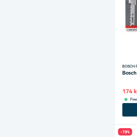
BOSCH 
Bosch
174 k
Finn
-19%