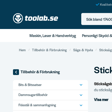
Kvalite
Sök bland 17400+ p
Maskin, Laser & Handverktyg
Personligt Skydd 
Hem
Tillbehör & Förbrukning
Såga & Hyvla
Sticksåg
Stic
Tillbehör & Förbrukning
Sticksågs
Bits & Bitssatser
du sticksåg
Dammsugartillbehör
Visa mer
Vårt s
Frässtål & sammanfogning
Sticksågsbl