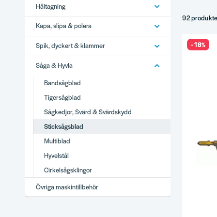
Håltagning
Blad för me
Specialblad
92 produkt
Kapa, slipa & polera
Set.
Tips
-18%
Spik, dyckert & klammer
T-skaft är 
Såga & Hyvla
Tandantal e
Bandsågblad
Skarp egg.
Komplette
Tigersågblad
Därför
Sågkedjor, Svärd & Svärdskydd
Brett utbud
Sticksågsblad
Stor produ
Multiblad
Vi använder
Hyvelstål
Snabb leve
Cirkelsågsklingor
Se hela
Så
Övriga maskintillbehör