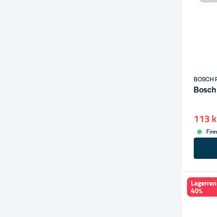
BOSCH 
Bosch 
113 k
Finn
Lagerren
40%