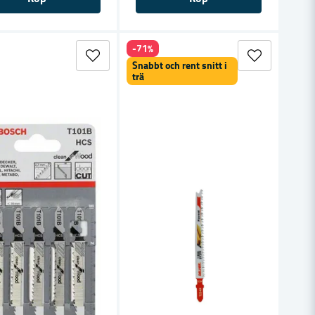
-71%
Snabbt och rent snitt i
trä