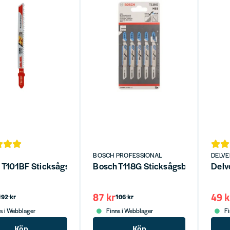
BOSCH PROFESSIONAL
DELVE
 T101BF Sticksågsblad för trä/plast 3-30mm BIM
Bosch T118G Sticksågsblad för Meta
Delv
87 kr
49 k
192 kr
106 kr
s i Webblager
Finns i Webblager
Fi
Köp
Köp