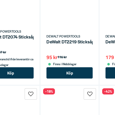
 POWERTOOLS
 DT2074 Sticksågsblad (1-P)
DEWALT POWERTOOLS
DEWA
DeWalt DT2219 Sticksågsblad XPC 3
DeWa
87 kr
95 kr
179 
116 kr
ranstid ifrån leverantör ca
Finns i Webblager
Fi
tsdagar
Köp
Köp
-18%
-42%