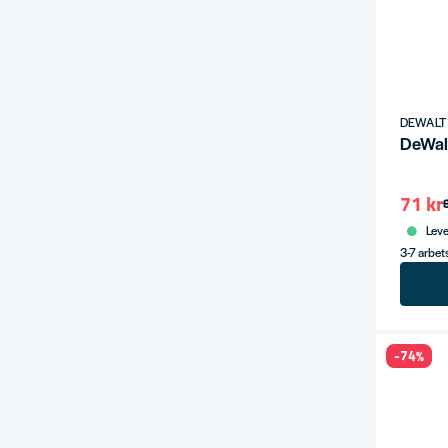
DEWALT
DeWalt
71 kr
Leve
3-7 arbe
-74%