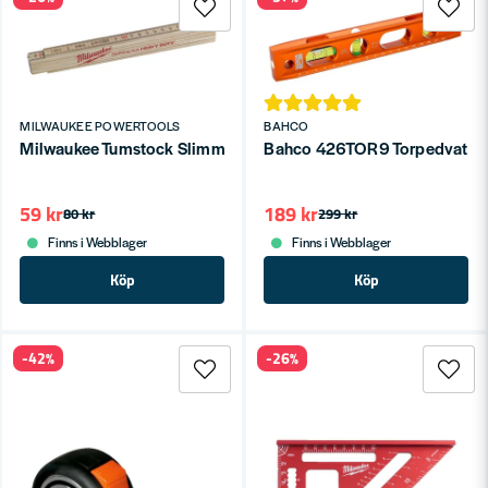
MILWAUKEE POWERTOOLS
BAHCO
Milwaukee Tumstock Slimmad 2m
Bahco 426TOR9 Torpedvatt
59 kr
189 kr
80 kr
299 kr
Finns i Webblager
Finns i Webblager
Köp
Köp
-42%
-26%