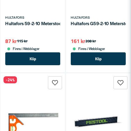
HULTAFORS
HULTAFORS
Hultafors 59-2-10 Meterstock 59 2m
Hultafors G59-2-1
87 kr
161 kr
115 kr
208 kr
Finns i Webblager
Finns i Webblager
Köp
Köp
-24%