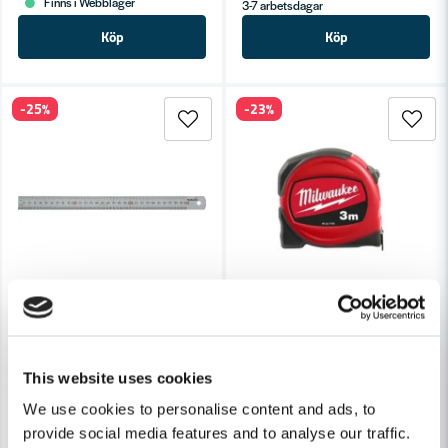
Finns i Webblager
3-7 arbetsdagar
Köp
Köp
-25%
-23%
HULTAFORS
MILWAUKEE POWERTOOLS
Hultafors STL 300 Stålskala 300mm
Milwaukee Måttband S3/16
This website uses cookies
93 kr
96 kr
124 kr
124 kr
We use cookies to personalise content and ads, to
provide social media features and to analyse our traffic.
Finns i Webblager
Finns i Webblager