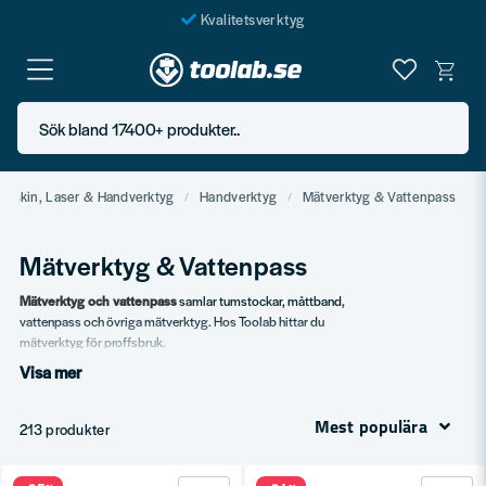
Kvalitetsverktyg
Fraktfritt över 999 SEK*
En järnhandel för alla
Sök bland 17400+ produkter..
Butik i Göteborg
Maskin, Laser & Handverktyg
Handverktyg
Mätverktyg & Vattenpass
Mätverktyg & Vattenpass
Mätverktyg och vattenpass
samlar tumstockar, måttband,
vattenpass och övriga mätverktyg. Hos Toolab hittar du
mätverktyg för proffsbruk.
Visa mer
Vårt sortiment
Tumstockar i trä och fiberglas.
Mest populära
213 produkter
Måttband i flera längder.
Vattenpass.