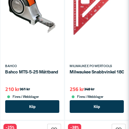
BAHCO
MILWAUKEE POWERTOOLS
Bahco MTS-5-25 Måttband 5m 25mm Rostfritt mm/tum
Milwaukee Snabbvinkel 180
210 kr
256 kr
361 kr
348 kr
Finns i Webblager
Finns i Webblager
Köp
Köp
-25%
-38%