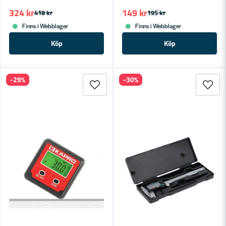
324 kr
149 kr
418 kr
195 kr
Finns i Webblager
Finns i Webblager
Köp
Köp
-29%
-30%