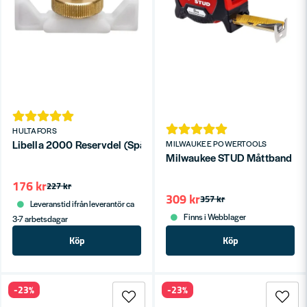
HULTAFORS
Libella 2000 Reservdel (Spännplatta med mutter)
MILWAUKEE POWERTOOLS
Milwaukee STUD Måttband 5m
176 kr
227 kr
309 kr
357 kr
Leveranstid ifrån leverantör ca
Finns i Webblager
3-7 arbetsdagar
Köp
Köp
-23%
-23%