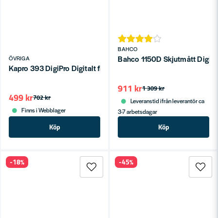
BAHCO
Bahco 1150D Skjutmått Digit
ÖVRIGA
Kapro 393 DigiPro Digitalt fickvattenpass och vinkelmätare m.
911 kr
1 309 kr
499 kr
702 kr
Leveranstid ifrån leverantör ca
Finns i Webblager
3-7 arbetsdagar
Köp
Köp
-18%
-45%