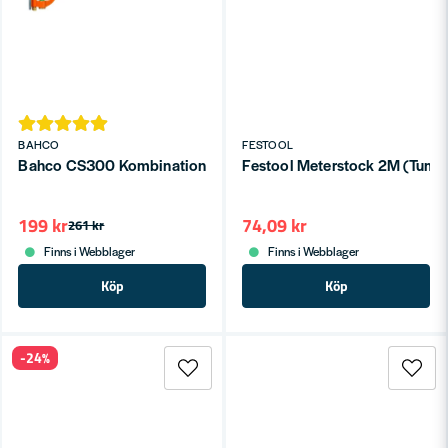
BAHCO
FESTOOL
Bahco CS300 Kombinationsvikel 305mm med rits
Festool Meterstock 2M (Tums
199 kr
74,09 kr
261 kr
Finns i Webblager
Finns i Webblager
Köp
Köp
-24%