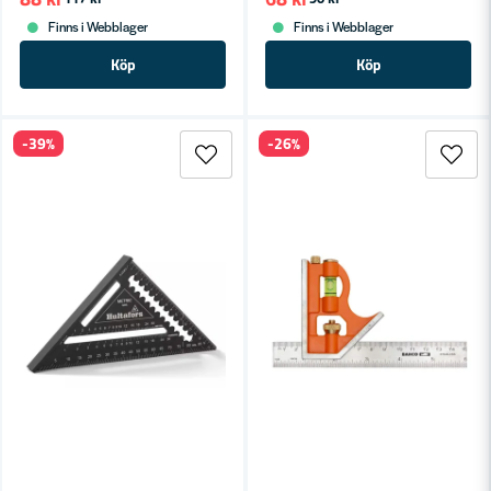
Finns i Webblager
Finns i Webblager
Köp
Köp
-39%
-26%