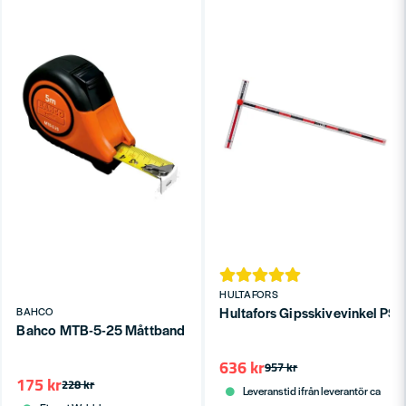
HULTAFORS
Hultafors Gipsskivevinkel PS 
BAHCO
Bahco MTB-5-25 Måttband 5m
636 kr
957 kr
175 kr
228 kr
Leveranstid ifrån leverantör ca