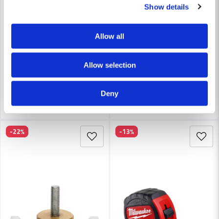
Show details
BAHCO
HULTAFORS
Bahco 406T-225 Magnetiskt Torpedovattenpass i plast
Hultafors Talmeter med flärp 
Allow all
95 kr
314 kr
Allow selection
128 kr
407 kr
Finns i Webblager
Finns i Webblager
Deny
Köp
Köp
-22%
-13%