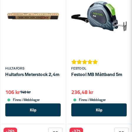
HULTAFORS
FESTOOL
Hultafors Meterstock 2,4m 59-2.4-12
Festool MB Måttband 5m
106 kr
236,48 kr
140 kr
Finns i Webblager
Finns i Webblager
Köp
Köp
-26%
-37%