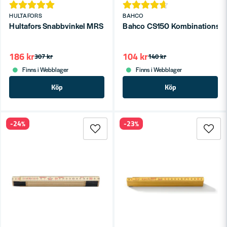
HULTAFORS
BAHCO
Hultafors Snabbvinkel MRS 257010
Bahco CS150 Kombinationsvi
186 kr
104 kr
307 kr
140 kr
Finns i Webblager
Finns i Webblager
Köp
Köp
-24%
-23%