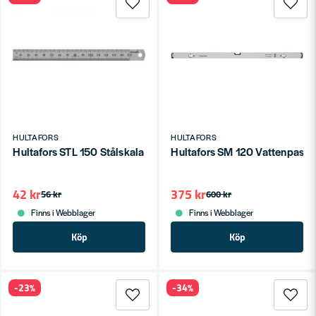
HULTAFORS
HULTAFORS
Hultafors STL 150 Stålskala 150mm
Hultafors SM 120 Vattenpass
42 kr
375 kr
56 kr
600 kr
Finns i Webblager
Finns i Webblager
Köp
Köp
-23%
-34%