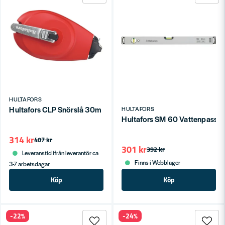
HULTAFORS
Hultafors CLP Snörslå 30m
HULTAFORS
Hultafors SM 60 Vattenpass 
314 kr
407 kr
301 kr
392 kr
Leveranstid ifrån leverantör ca
Finns i Webblager
3-7 arbetsdagar
Köp
Köp
-22%
-24%