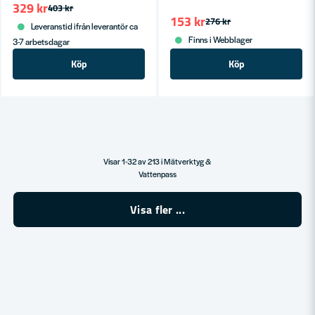
329 kr
403 kr
153 kr
276 kr
Leveranstid ifrån leverantör ca
Finns i Webblager
3-7 arbetsdagar
Köp
Köp
Visar 1-32 av 213 i Mätverktyg &
Vattenpass
Visa fler ...