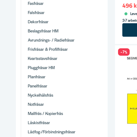
Fasfräsar
496 k
Falsfräsar
Leve
3-7 arbe
Dekorfräsar
Beslagsfräsar HM
Avrundnings- / Radiefräsar
Frisfräsar & Profilfräsar
-7%
Kvartsstavsfräsar
Pluggfräsar HM
Planfräsar
Panelfräsar
Nyckelhålsfräs
Notfräsar
Mallfräs / Kopierfräs
Låskistfräsar
Lådfog-/Förbindningsfräsar