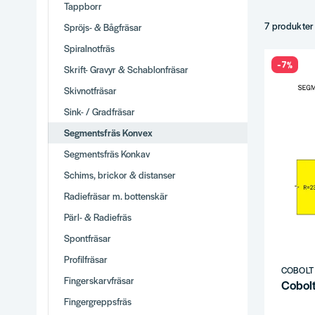
Tappborr
Olika radier
Set tillsa
7 produkter
Spröjs- & Bågfräsar
HM-belagd
Spiralnotfräs
Tips
-7%
Skrift- Gravyr & Schablonfräsar
Radie efter
Skivnotfräsar
Test på spil
Sink- / Gradfräsar
Flera pass.
Segmentsfräs Konvex
Komplette
Segmentsfräs Konkav
Därför
Schims, brickor & distanser
Brett utbud
Radiefräsar m. bottenskär
Stor produ
Vi använder
Pärl- & Radiefräs
Snabb leve
Spontfräsar
Se hela
Frä
Profilfräsar
COBOLT
Fingerskarvfräsar
Cobol
Fingergreppsfräs