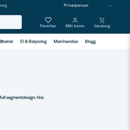
borg
illbehör
El & Belysning
Merchandise
Blogg
 full segmentdesign. Hos