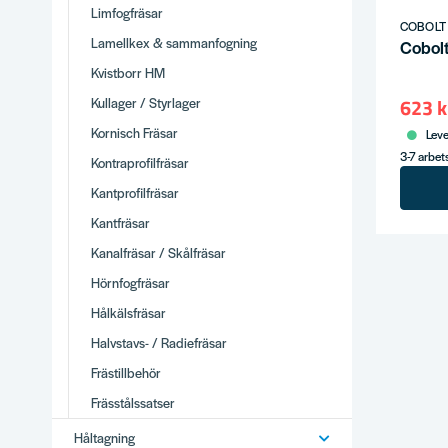
Limfogfräsar
COBOLT
Lamellkex & sammanfogning
Cobol
Kvistborr HM
623 k
Kullager / Styrlager
Kornisch Fräsar
Leve
3-7 arbe
Kontraprofilfräsar
Kantprofilfräsar
Kantfräsar
Kanalfräsar / Skålfräsar
Hörnfogfräsar
Hålkälsfräsar
Halvstavs- / Radiefräsar
Frästillbehör
Frässtålssatser
Håltagning