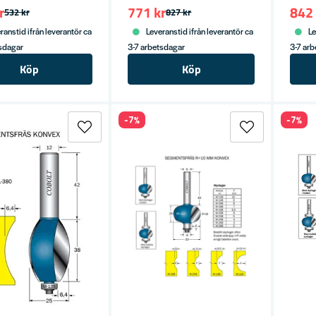
r
771 kr
842 
532 kr
827 kr
ranstid ifrån leverantör ca
Leveranstid ifrån leverantör ca
Le
tsdagar
3-7 arbetsdagar
3-7 ar
Köp
Köp
-7%
-7%