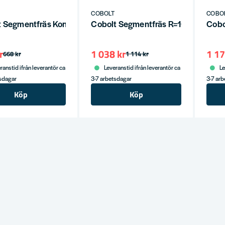
COBOLT
COBO
t Segmentfräs Konvex L=38 F=6 S=12
Cobolt Segmentfräs R=10 D=32 L=2
Cobo
r
1 038 kr
1 17
668 kr
1 114 kr
ranstid ifrån leverantör ca
Leveranstid ifrån leverantör ca
Le
tsdagar
3-7 arbetsdagar
3-7 ar
Köp
Köp