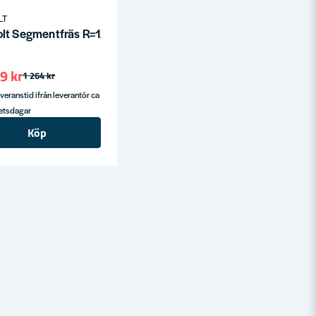
LT
0 S=8
lt Segmentfräs R=12 D=36 L=24 S=8
9 kr
1 264 kr
veranstid ifrån leverantör ca
betsdagar
Köp