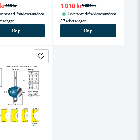
kr
1 010 kr
903 kr
1 083 kr
veranstid ifrån leverantör ca
Leveranstid ifrån leverantör ca
betsdagar
3-7 arbetsdagar
Köp
Köp