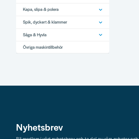
Kapa, slipa & polera
Spik, dyckert & klammer
Såga & Hyvla
Övriga maskintillbehör
Nyhetsbrev
Bli medlem i vårt nyhetsbrev och ta del av våra nyheter oc