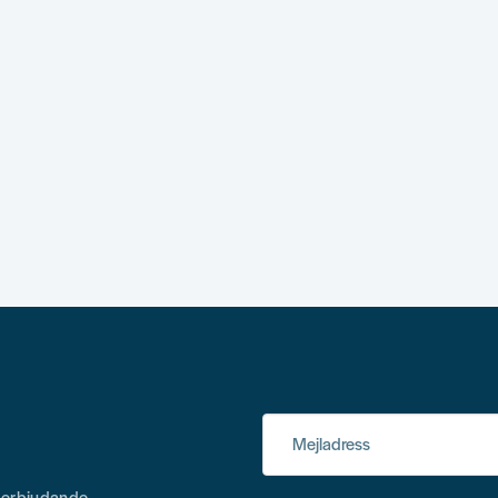
Mejladress
h erbjudande.