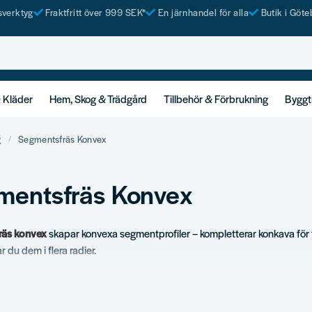
tsverktyg
Fraktfritt över 999 SEK*
En järnhandel för alla
Butik i Göte
& Kläder
Hem, Skog & Trädgård
Tillbehör & Förbrukning
Byggt
g
Segmentsfräs Konvex
mentsfräs Konvex
räs konvex
skapar konvexa segmentprofiler – kompletterar konkava för
r du dem i flera radier.
ortiment
gmentsfräsar.