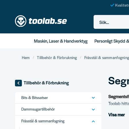
Kvalite
Sök...
Maskin, Laser & Handverktyg
Personligt Skydd 
Hem
Tillbehör & Förbrukning
Frässtål & sammanfognin
Seg
Tillbehör & Förbrukning
Segmentsf
Bits & Bitssatser
Toolab hitta
Dammsugartillbehör
Visa mer
Vårt s
Frässtål & sammanfogning
Konvexa se