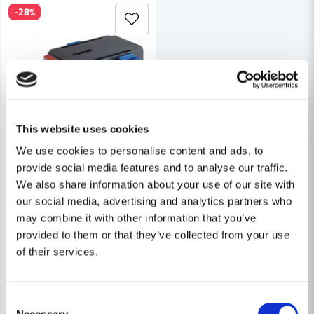
-28%
This website uses cookies
We use cookies to personalise content and ads, to
provide social media features and to analyse our traffic.
Schwabe Grenuttag CEE 16A/3X220V IP44
We also share information about your use of our site with
our social media, advertising and analytics partners who
may combine it with other information that you’ve
579 kr
809 kr
provided to them or that they’ve collected from your use
Leveranstid ifrån leverantör ca
of their services.
3-7 arbetsdagar
Köp
Consent