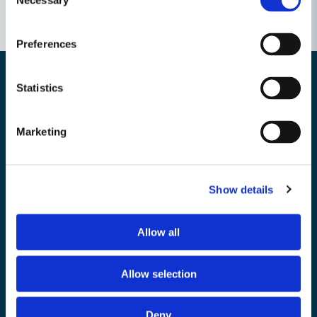
Necessary
Selection
Preferences
Statistics
Nyhetsbrev
Marketing
Bli medlem i vårt nyhetsbrev och ta del av våra nyheter och erbjudande.
Show details
Mejladress
Allow all
Skicka
email
Allow selection
Deny