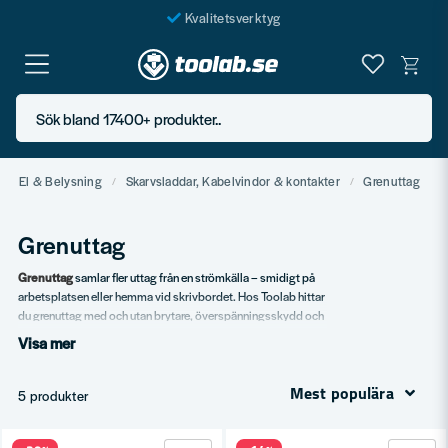
Kvalitetsverktyg
Fraktfritt över 999 SEK*
En järnhandel för alla
Sök bland 17400+ produkter..
Butik i Göteborg
El & Belysning
Skarvsladdar, Kabelvindor & kontakter
Grenuttag
Grenuttag
Grenuttag
samlar fler uttag från en strömkälla – smidigt på
arbetsplatsen eller hemma vid skrivbordet. Hos Toolab hittar
du grenuttag med och utan brytare, överspänningsskydd och
USB-laddning.
Visa mer
Vårt sortiment
Mest populära
5 produkter
Standardgrenuttag 4–8 vägar.
Med överspänningsskydd.