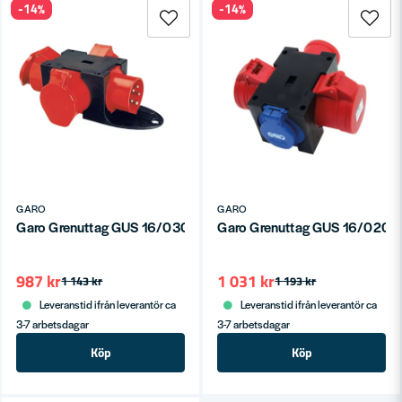
-14%
-14%
GARO
GARO
Garo Grenuttag GUS 16/0300
Garo Grenuttag GUS 16/0201
987 kr
1 031 kr
1 143 kr
1 193 kr
Leveranstid ifrån leverantör ca
Leveranstid ifrån leverantör ca
3-7 arbetsdagar
3-7 arbetsdagar
Köp
Köp