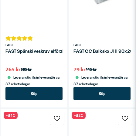
FAST
FAST
FAST Spånskiveskruv elförzinkad rakbandad för träregel 1000st
FAST CC Balksko JHI 90x205
265 kr
79 kr
385 kr
115 kr
Leveranstid ifrån leverantör ca
Leveranstid ifrån leverantör ca
3-7 arbetsdagar
3-7 arbetsdagar
Köp
Köp
-31%
-32%