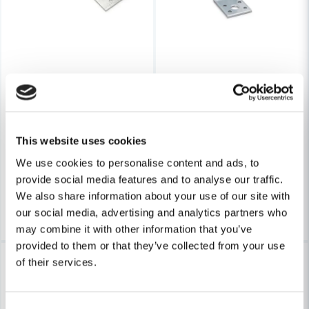
FAST
FAST
FAST CC Hålplatta HP 80x300x2,0
FAST CC Vinkelbeslag ABP 
This website uses cookies
We use cookies to personalise content and ads, to
19 kr
26 kr
31 kr
37 kr
provide social media features and to analyse our traffic.
Finns i Webblager
Finns i Webblager
We also share information about your use of our site with
Köp
Köp
our social media, advertising and analytics partners who
may combine it with other information that you’ve
provided to them or that they’ve collected from your use
-31%
-30%
of their services.