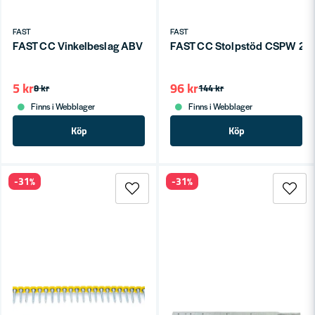
FAST
FAST
FAST CC Vinkelbeslag ABV 50x50x2,5x35
FAST CC Stolpstöd CSPW 26
5 kr
96 kr
8 kr
144 kr
Finns i Webblager
Finns i Webblager
Köp
Köp
-31%
-31%