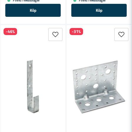
Köp
Köp
-46%
-31%