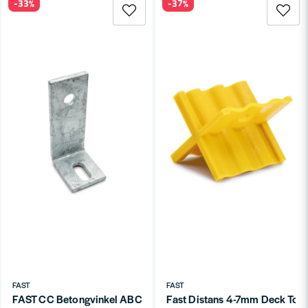
-33%
-37%
FAST
FAST
FAST CC Betongvinkel ABC 150x75x8,0x60 18mm
Fast Distans 4-7mm Deck Too