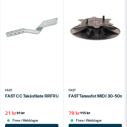
FAST
FAST
FAST CC Takåsfäste RRFRU 280x1,5
FAST Terassfot MIDI 30-50
21 kr
79 kr
31 kr
115 kr
Finns i Webblager
Finns i Webblager