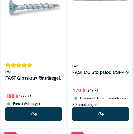
FAST
FAST CC Stolpstöd CSPP 40
FAST
FAST Gipsskruv för träregel, rakbandad FZB – 1000st
170 kr
247 kr
188 kr
272 kr
Leveranstid ifrån leverantör ca
Finns i Webblager
3-7 arbetsdagar
Köp
Köp