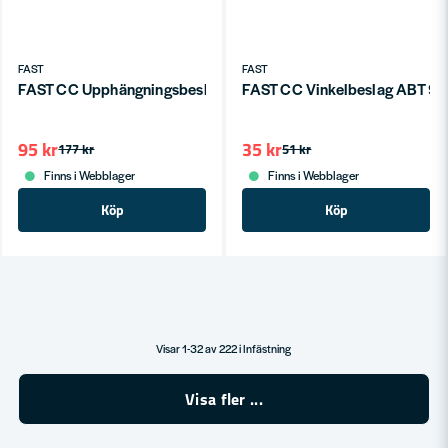
FAST
FAST
FAST CC Upphängningsbeslag HA 40x50x300x5,0
FAST CC Vinkelbeslag ABT 9
95 kr
35 kr
177 kr
51 kr
Finns i Webblager
Finns i Webblager
Köp
Köp
Visar 1-32 av 222 i Infästning
Visa fler ...