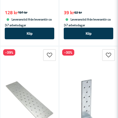
128 kr
39 kr
191 kr
62 kr
Leveranstid ifrån leverantör ca
Leveranstid ifrån leverantör ca
3-7 arbetsdagar
3-7 arbetsdagar
Köp
Köp
-39%
-30%