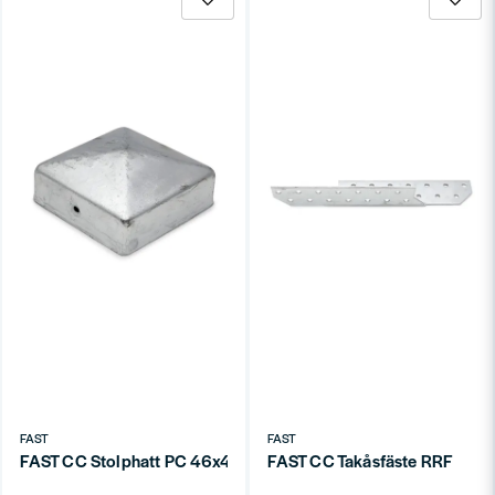
FAST
FAST
FAST CC Stolphatt PC 46x46
FAST CC Takåsfäste RRF