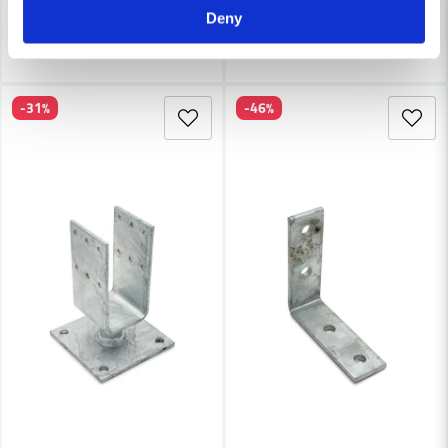
Finns i Webblager
Finns i Webblager
Deny
Köp
Köp
-31%
-46%