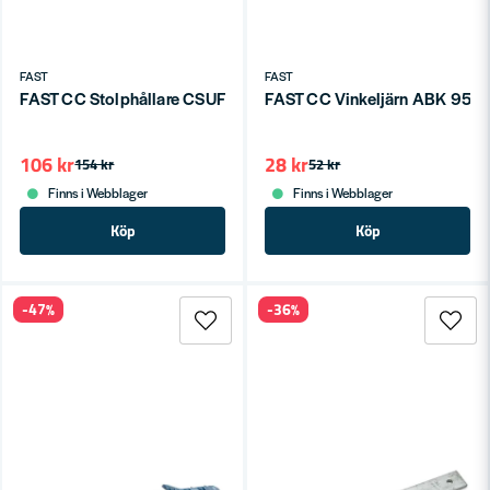
FAST
FAST
FAST CC Stolphållare CSUF 48x60
FAST CC Vinkeljärn ABK 95x
106 kr
28 kr
154 kr
52 kr
Finns i Webblager
Finns i Webblager
Köp
Köp
-47%
-36%