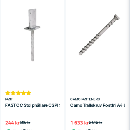
FAST
CAMO FASTENERS
FAST CC Stolphållare CSPI 90x70x110 CE
Camo Trallskruv Rostfri A4 
244 kr
1 633 kr
354 kr
2 410 kr
Finns i Webblager
Finns i Webblager