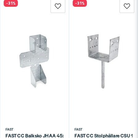
-31%
-31%
FAST
FAST
FAST CC Balksko JHAA 45x120x1,5
FAST CC Stolphållare CSU 1