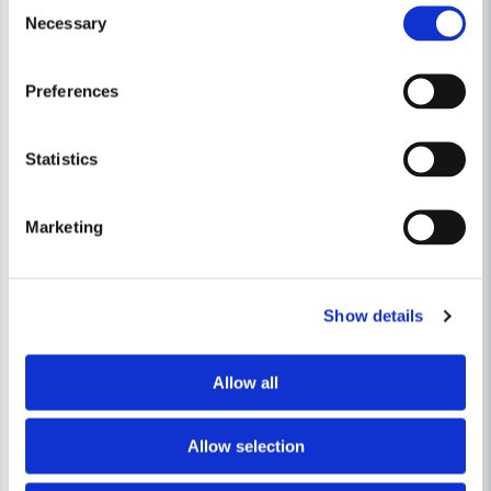
Consent
Necessary
Selection
Preferences
Statistics
Marketing
Show details
CAMO FASTENERS
FAST
Allow all
Camo Trallskruv Protech 60x4,2mm (700st)
FAST CC Plintjärn PA 40x5x4
Allow selection
585 kr
46 kr
844 kr
66 kr