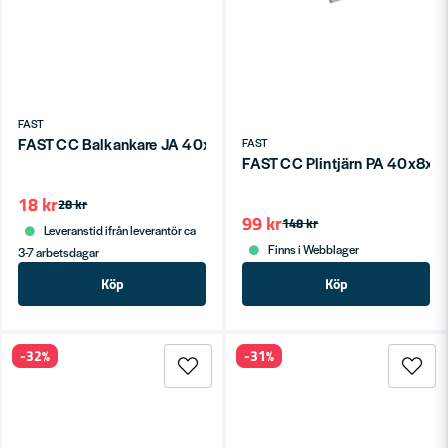
FAST
FAST CC Balkankare JA 40x180x30
FAST
FAST CC Plintjärn PA 40x8x
18 kr
28 kr
99 kr
148 kr
Leveranstid ifrån leverantör ca
Finns i Webblager
3-7 arbetsdagar
Köp
Köp
-32%
-31%