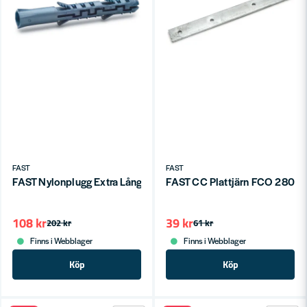
FAST
FAST
FAST Nylonplugg Extra Lång 8x65mm (100st)
FAST CC Plattjärn FCO 280x
108 kr
39 kr
202 kr
61 kr
Finns i Webblager
Finns i Webblager
Köp
Köp