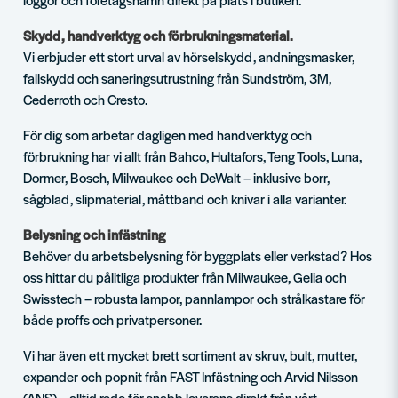
Skydd, handverktyg och förbrukningsmaterial.
Vi erbjuder ett stort urval av hörselskydd, andningsmasker,
fallskydd och saneringsutrustning från Sundström, 3M,
Cederroth och Cresto.
För dig som arbetar dagligen med handverktyg och
förbrukning har vi allt från Bahco, Hultafors, Teng Tools, Luna,
Dormer, Bosch, Milwaukee och DeWalt – inklusive borr,
sågblad, slipmaterial, måttband och knivar i alla varianter.
Belysning och infästning
Behöver du arbetsbelysning för byggplats eller verkstad? Hos
oss hittar du pålitliga produkter från Milwaukee, Gelia och
Swisstech – robusta lampor, pannlampor och strålkastare för
både proffs och privatpersoner.
Vi har även ett mycket brett sortiment av skruv, bult, mutter,
expander och popnit från FAST Infästning och Arvid Nilsson
(ANS) – alltid redo för snabb leverans direkt från vårt