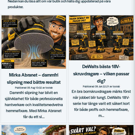
Nedan kan du läsa allt om vår butik och hålla dig uppdaterad på våra
produkter.
DeWalts bästa 18V-
skruvdragare – vilken passar
Mirka Abranet – dammfri
dig?
slipning med bättre resultat
Publicerad 09 Jun 22:21 av toolab
Publicerad 05 Aug 13:02 av toolab
En bra borrskruvdragare märks först
Dammfri slipning har blivit en
när jobbet blir tungt. DeWalts 18V-
självklarhet för både professionella
serie har länge varit ett säkert kort
hantverkare och kvalitetsmedvetna
för både proffs och hemmafixare,
hemmafixare. Med Mirka Abranet
m...
får du ett sl...