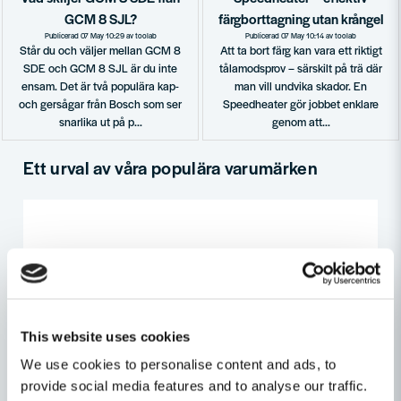
GCM 8 SJL?
färgborttagning utan krångel
Publicerad 07 May 10:29 av toolab
Publicerad 07 May 10:14 av toolab
Står du och väljer mellan GCM 8
Att ta bort färg kan vara ett riktigt
SDE och GCM 8 SJL är du inte
tålamodsprov – särskilt på trä där
ensam. Det är två populära kap-
man vill undvika skador. En
och gersågar från Bosch som ser
Speedheater gör jobbet enklare
snarlika ut på p...
genom att...
Ett urval av våra populära varumärken
This website uses cookies
We use cookies to personalise content and ads, to
provide social media features and to analyse our traffic.