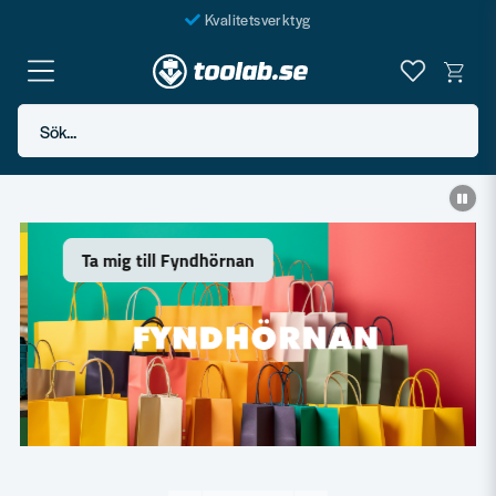
Kvalitetsverktyg
Fraktfritt över 999 SEK*
En järnhandel för alla
Sök...
Butik i Göteborg
Ta mig till Fyndhörnan