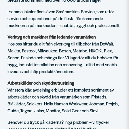
I samma lokaler finns även Småmaskins-Service, som utför
service och reparationer på de flesta förekommande
maskinerna på marknaden – snabbt, tryggt och professionellt.
Verktyg och maskiner från ledande varumärken
Hos oss hittar du allt från elverktyg till tillbehör från DeWalt,
Makita, Festool, Milwaukee, Bosch, Metabo, HiKOKI, Flex,
Senco, Paslode och många fler. Vi lagerför allt du behöver för
bygg, industri, installation och renovering – alltid med snabb
leverans och hög produktkännedom.
Arbetskläder och skyddsutrustning
Vår stora klädavdelning erbjuder ett komplett sortiment av
arbetskläder och skydd från varumärken som Fristads,
Blåkläder, Snickers, Helly Hansen Workwear, Jobman, Projob,
Guide, Tegera, Jalas, Monitor, Solid Gear och Sievi.
Behöver du tryck på kläderna? Inga problem – vi trycker
loggor och företagsnamn direkt på plats i butiken.