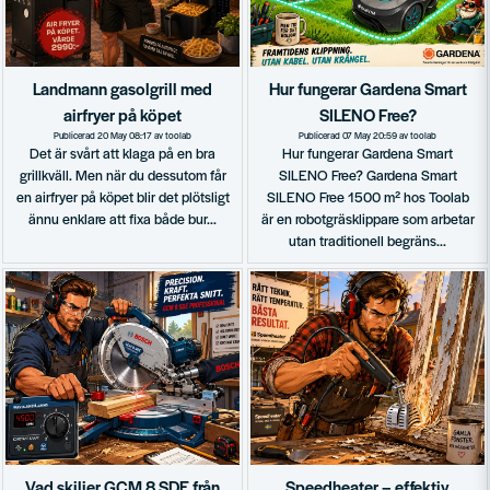
Landmann gasolgrill med
Hur fungerar Gardena Smart
airfryer på köpet
SILENO Free?
Publicerad 20 May 08:17 av toolab
Publicerad 07 May 20:59 av toolab
Det är svårt att klaga på en bra
Hur fungerar Gardena Smart
grillkväll. Men när du dessutom får
SILENO Free? Gardena Smart
en airfryer på köpet blir det plötsligt
SILENO Free 1500 m² hos Toolab
ännu enklare att fixa både bur...
är en robotgräsklippare som arbetar
utan traditionell begräns...
Vad skiljer GCM 8 SDE från
Speedheater – effektiv