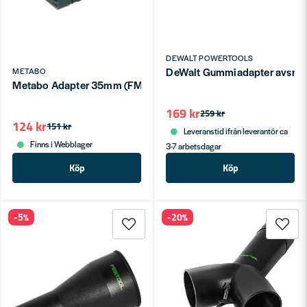
DEWALT POWERTOOLS
DeWalt Gummiadapter avsma
METABO
Metabo Adapter 35mm (FMS/FSR/FSX)
169 kr
259 kr
124 kr
151 kr
Leveranstid ifrån leverantör ca
Finns i Webblager
3-7 arbetsdagar
Köp
Köp
-5%
-20%