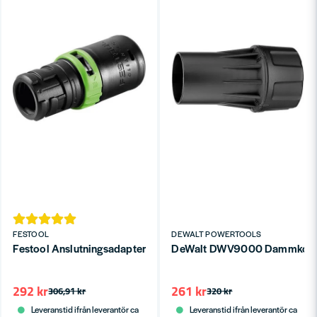
FESTOOL
DEWALT POWERTOOLS
Festool Anslutningsadapter D 27 DM-AS/CT
DeWalt DWV9000 Dammkoppli
292 kr
261 kr
306,91 kr
320 kr
Leveranstid ifrån leverantör ca
Leveranstid ifrån leverantör ca