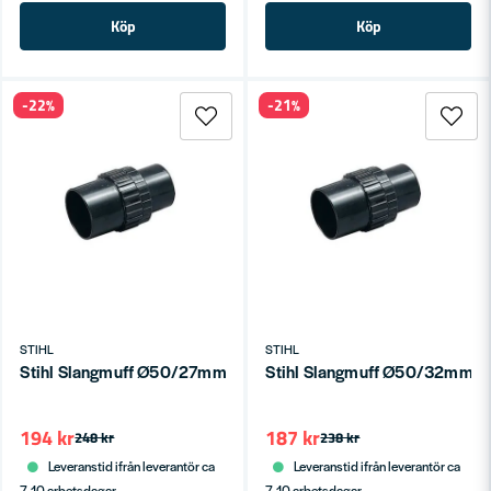
Köp
Köp
-22%
-21%
STIHL
STIHL
Stihl Slangmuff Ø50/27mm
Stihl Slangmuff Ø50/32mm
194 kr
187 kr
248 kr
238 kr
Leveranstid ifrån leverantör ca
Leveranstid ifrån leverantör ca
7-10 arbetsdagar
7-10 arbetsdagar