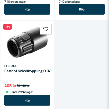
7-10 arbetsdagar
7-10 arbetsdagar
Köp
Köp
-5%
FESTOOL
Festool Svivelkoppling D 32/27 DAG-AS/CT
408 kr
431,38 kr
Finns i Webblager
Köp