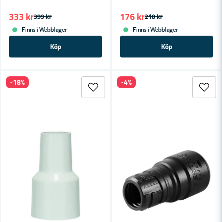
333 kr
176 kr
399 kr
218 kr
Finns i Webblager
Finns i Webblager
Köp
Köp
-18%
-4%