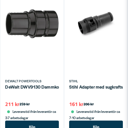
DEWALT POWERTOOLS
STIHL
DeWalt DWV9130 Dammkopplingssystem 35mm
Stihl Adapter med sugkraftsre
211 kr
161 kr
259 kr
206 kr
Leveranstid ifrån leverantör ca
Leveranstid ifrån leverantör ca
3-7 arbetsdagar
7-10 arbetsdagar
Köp
Köp