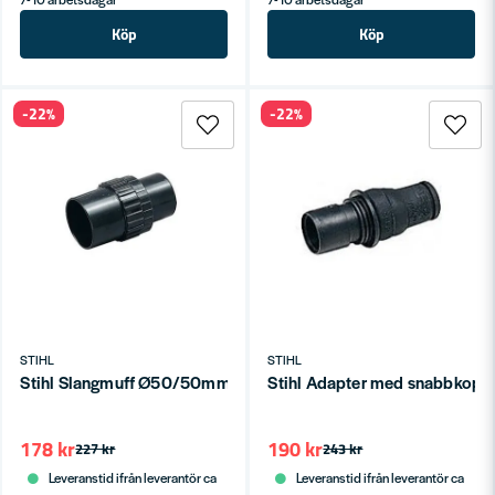
Köp
Köp
-22%
-22%
STIHL
STIHL
Stihl Slangmuff Ø50/50mm
Stihl Adapter med snabbkopp
178 kr
190 kr
227 kr
243 kr
Leveranstid ifrån leverantör ca
Leveranstid ifrån leverantör ca