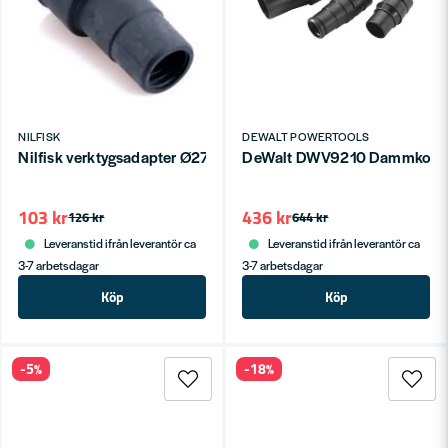
NILFISK
DEWALT POWERTOOLS
Nilfisk verktygsadapter Ø27/35/38
DeWalt DWV9210 Dammkoppl
103 kr
436 kr
126 kr
644 kr
Leveranstid ifrån leverantör ca
Leveranstid ifrån leverantör ca
3-7 arbetsdagar
3-7 arbetsdagar
Köp
Köp
-5%
-18%