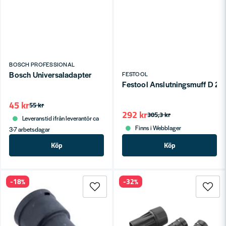
BOSCH PROFESSIONAL
Bosch Universaladapter
FESTOOL
Festool Anslutningsmuff D 27
45 kr
55 kr
292 kr
305,3 kr
Leveranstid ifrån leverantör ca
Finns i Webblager
3-7 arbetsdagar
Köp
Köp
-18%
-32%