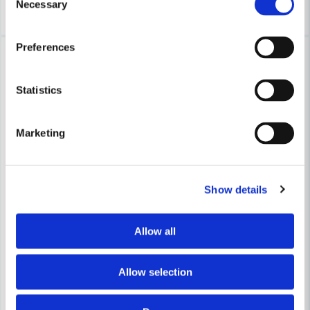
Köp
Köp
Necessary
Selection
Preferences
-22%
-25%
Statistics
Marketing
Show details
STIHL
Stihl Slangmuff Ø50/36mm
FESTOOL
Allow all
Festool Vinkel-svivelkoppli
200 kr
255 kr
253 kr
Allow selection
338 kr
Leveranstid ifrån leverantör ca
Finns i Webblager
7-10 arbetsdagar