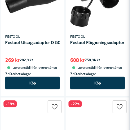
FESTOOL
FESTOOL
Festool Utsugsadapter D 50/D 36
Festool Förgreningsadapter 
269 kr
608 kr
282,9 kr
758,94 kr
Leveranstid ifrån leverantör ca
Leveranstid ifrån leverantör ca
7-10 arbetsdagar
7-10 arbetsdagar
Köp
Köp
-19%
-22%