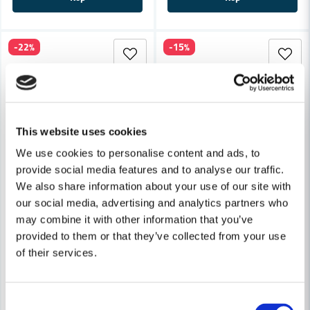
-22%
-15%
This website uses cookies
We use cookies to personalise content and ads, to
provide social media features and to analyse our traffic.
We also share information about your use of our site with
STIHL
our social media, advertising and analytics partners who
Stihl Adapter För Elverktyg ø
FESTOOL
may combine it with other information that you’ve
Festool Utsugsadapter AA-BS 75/BS 105
provided to them or that they’ve collected from your use
of their services.
32 kr
37,5 kr
233 kr
297 kr
Leveranstid ifrån leverantör ca
Finns i Webblager
7-10 arbetsdagar
Consent