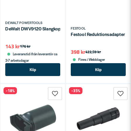
DEWALT POWERTOOLS
DeWalt DWV9120 Slangkoppling (Air-Lock)
FESTOOL
Festool Reduktionsadapter 
143 kr
176 kr
398 kr
422,59 kr
Leveranstid ifrån leverantör ca
Finns i Webblager
3-7 arbetsdagar
Köp
Köp
-18%
-35%