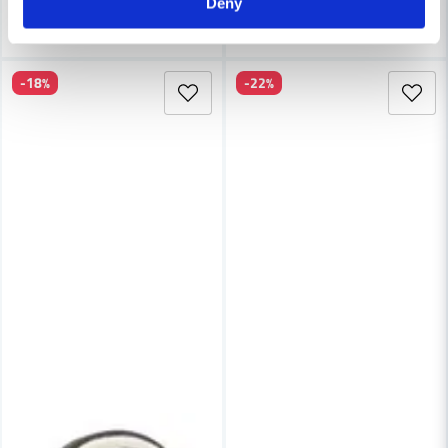
Deny
Köp
Köp
-18%
-22%