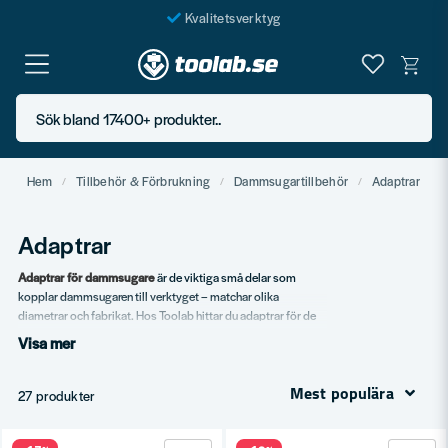
Kvalitetsverktyg
Fraktfritt över 999 SEK*
En järnhandel för alla
Sök bland 17400+ produkter..
Butik i Göteborg
Hem
Tillbehör & Förbrukning
Dammsugartillbehör
Adaptrar
Adaptrar
Adaptrar för dammsugare
är de viktiga små delar som
kopplar dammsugaren till verktyget – matchar olika
diametrar och fabrikat. Hos Toolab hittar du adaptrar för de
flesta vanliga dammsugarmärken och verktygstyper.
Visa mer
Vårt sortiment
Mest populära
27 produkter
Universaladaptrar.
Specialadaptrar för specifika fabrikat.