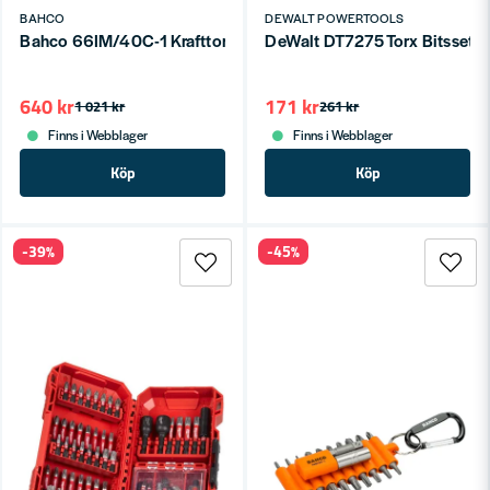
BAHCO
DEWALT POWERTOOLS
Bahco 66IM/40C-1 Krafttorsionsbitsats 40 delar – Phillips, Poz
DeWalt DT7275 Torx Bitsset 1
640 kr
171 kr
1 021 kr
261 kr
Finns i Webblager
Finns i Webblager
Köp
Köp
-39%
-45%