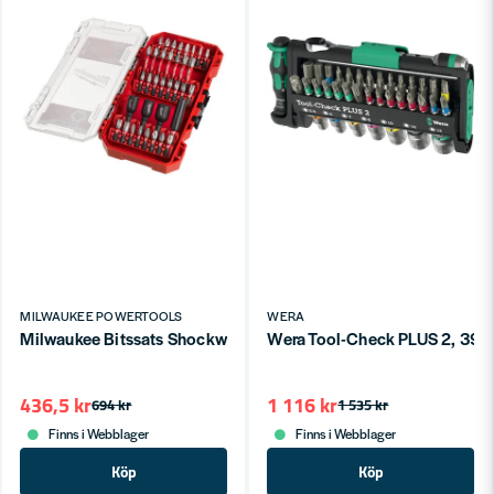
MILWAUKEE POWERTOOLS
WERA
Milwaukee Bitssats Shockwave CD 35-delar
Wera Tool-Check PLUS 2, 39 d
436,5 kr
1 116 kr
694 kr
1 535 kr
Finns i Webblager
Finns i Webblager
Köp
Köp