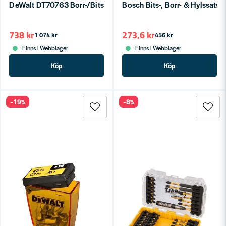
DeWalt DT70763 Borr-/Bitssats 85-delar TouchCase L
Bosch Bits-, Borr- & Hylssats 3
738 kr
273,6 kr
1 074 kr
456 kr
Finns i Webblager
Finns i Webblager
Köp
Köp
-19%
-8%