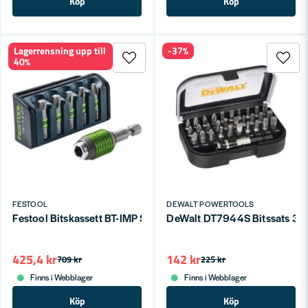
Köp
Köp
Lagerrensning upp till
-37%
40%
FESTOOL
DEWALT POWERTOOLS
Festool Bitskassett BT-IMP SORT3
DeWalt DT7944S Bitssats 31-
425,4 kr
142 kr
709 kr
225 kr
Finns i Webblager
Finns i Webblager
Köp
Köp