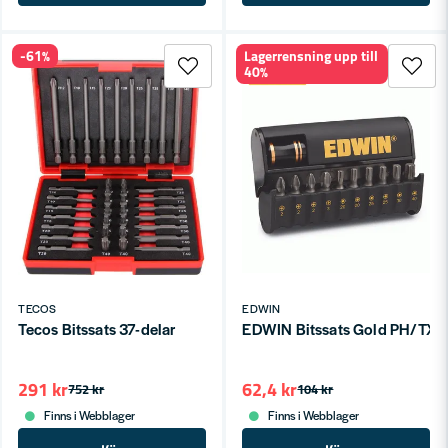
-61%
Lagerrensning upp till
40%
TECOS
EDWIN
Tecos Bitssats 37-delar
EDWIN Bitssats Gold PH/TX (1
291 kr
62,4 kr
752 kr
104 kr
Finns i Webblager
Finns i Webblager