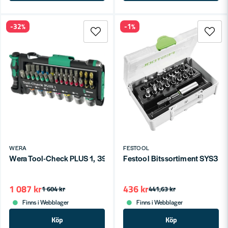
-32%
-1%
WERA
FESTOOL
Wera Tool-Check PLUS 1, 39 delar
Festool Bitssortiment SYS3 
1 087 kr
436 kr
1 604 kr
441,63 kr
Finns i Webblager
Finns i Webblager
Köp
Köp