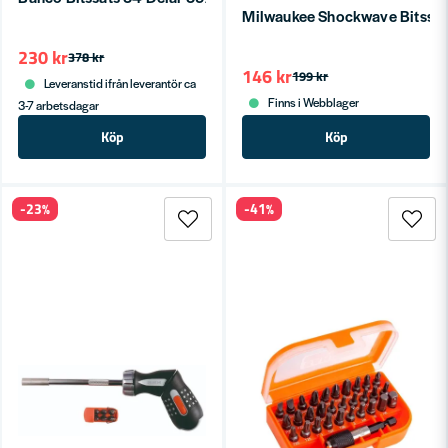
Milwaukee Shockwave Bitssat
230 kr
378 kr
146 kr
199 kr
Leveranstid ifrån leverantör ca
Finns i Webblager
3-7 arbetsdagar
Köp
Köp
-23%
-41%