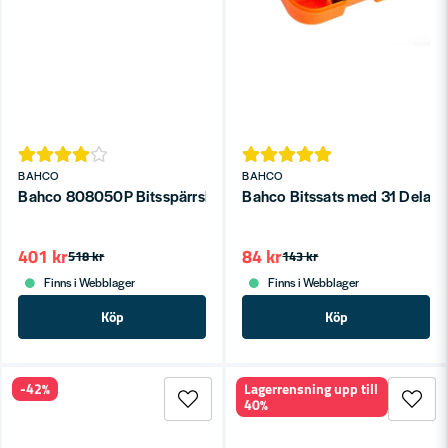
BAHCO
BAHCO
Bahco 808050P Bitsspärrskruvmejsel med pistolgrepp med 6
Bahco Bitssats med 31 Delar 
401 kr
84 kr
518 kr
143 kr
Finns i Webblager
Finns i Webblager
Köp
Köp
-42%
Lagerrensning upp till
40%