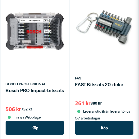
FAST
FAST Bitssats 20-delar
BOSCH PROFESSIONAL
Bosch PRO Impact-bitssats 36-delar – Extra slitstarka bits
261 kr
380 kr
506 kr
752 kr
Leveranstid ifrån leverantör ca
Finns i Webblager
3-7 arbetsdagar
Köp
Köp