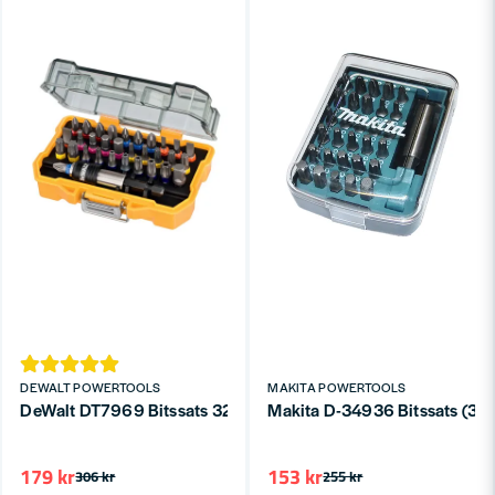
DEWALT POWERTOOLS
MAKITA POWERTOOLS
DeWalt DT7969 Bitssats 32-Delar
Makita D-34936 Bitssats (31-d
179 kr
153 kr
306 kr
255 kr