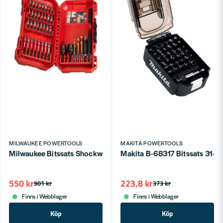
MILWAUKEE POWERTOOLS
MAKITA POWERTOOLS
Milwaukee Bitssats Shockwave 40-delar
Makita B-68317 Bitssats 31-d
550 kr
223,8 kr
901 kr
373 kr
Finns i Webblager
Finns i Webblager
Köp
Köp