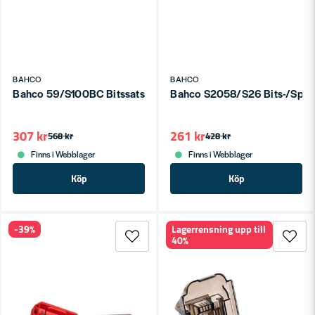
BAHCO
BAHCO
Bahco 59/S100BC Bitssats Färgkodade bits 100-delar
Bahco S2058/S26 Bits-/Spärr
307 kr
261 kr
568 kr
428 kr
Finns i Webblager
Finns i Webblager
Köp
Köp
-39%
Lagerrensning upp till
40%