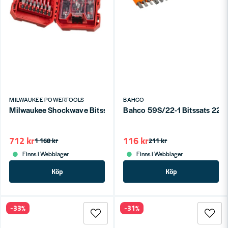
MILWAUKEE POWERTOOLS
BAHCO
Milwaukee Shockwave Bitssats 75 Delar för Slagskruvdragare
Bahco 59S/22-1 Bitssats 22-
712 kr
116 kr
1 168 kr
211 kr
Finns i Webblager
Finns i Webblager
Köp
Köp
-33%
-31%