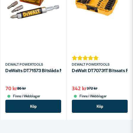
DEWALT POWERTOOLS
DEWALT POWERTOOLS
DeWalts DT71573 Bitslåda Mix TX/PH/PZ (16-delar)
DeWalt DT70731T Bitssats FL
70 kr
342 kr
86 kr
372 kr
Finns i Webblager
Finns i Webblager
Köp
Köp