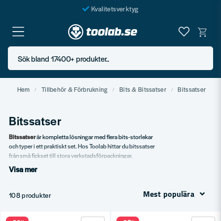
Kvalitetsverktyg
Fraktfritt över 999 SEK*
En järnhandel för alla
Sök bland 17400+ produkter..
Butik i Göteborg
Hem
Tillbehör & Förbrukning
Bits & Bitssatser
Bitssatser
Bitssatser
Bitssatser
är kompletta lösningar med flera bits-storlekar
och typer i ett praktiskt set. Hos Toolab hittar du bitssatser
från små fickset till stora verkstadsförpackningar.
Visa mer
Vårt sortiment
Mindre fickset för servicebilen.
Mest populära
108 produkter
Mellanstora set för hantverkaren.
Stora verkstadsset.