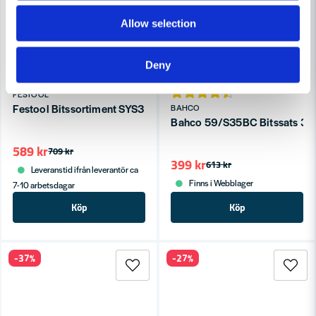
Allow selection
Deny
FESTOOL
Festool Bitssortiment SYS3 XXS CE-MX BHS 60
BAHCO
Bahco 59/S35BC Bitssats 35 
589 kr
709 kr
399 kr
613 kr
Leveranstid ifrån leverantör ca
Finns i Webblager
7-10 arbetsdagar
Köp
Köp
-37%
-27%