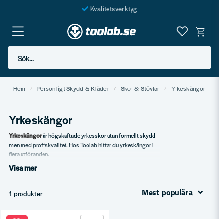
Kvalitetsverktyg
Fraktfritt över 999 SEK*
En järnhandel för alla
Sök...
Butik i Göteborg
Hem
Personligt Skydd & Kläder
Skor & Stövlar
Yrkeskängor
Yrkeskängor
Yrkeskängor
är högskaftade yrkesskor utan formellt skydd
men med proffskvalitet. Hos Toolab hittar du yrkeskängor i
flera utföranden.
Visa mer
Vårt sortiment
Servicekängor.
Mest populära
1 produkter
Vinteryrkeskängor.
Lätta modeller.