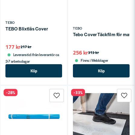
TEBO
TEBO Blixtlås Cover
TEBO
Tebo Cover Täckfilm för matto
177 kr
217 kr
256 kr
313 kr
Leveranstid ifrån leverantör ca
Finns i Webblager
3-7 arbetsdagar
Köp
Köp
-28%
-33%