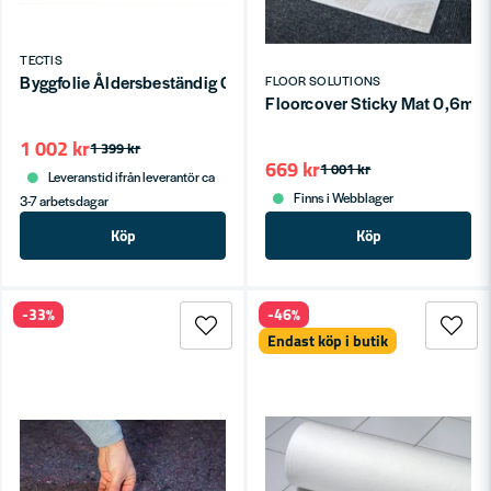
TECTIS
Byggfolie Åldersbeständig 0,20mm 25x4m
FLOOR SOLUTIONS
Floorcover Sticky Mat 0,6mx
1 002 kr
1 399 kr
669 kr
1 001 kr
Leveranstid ifrån leverantör ca
Finns i Webblager
3-7 arbetsdagar
Köp
Köp
-33%
-46%
Endast köp i butik