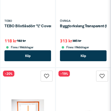
TEBO
ÖVRIGA
TEBO Blixtlåsdörr "L" Cover
Byggtorkslang Transparent 
118 kr
313 kr
182 kr
385 kr
Finns i Webblager
Finns i Webblager
Köp
Köp
-20%
-19%