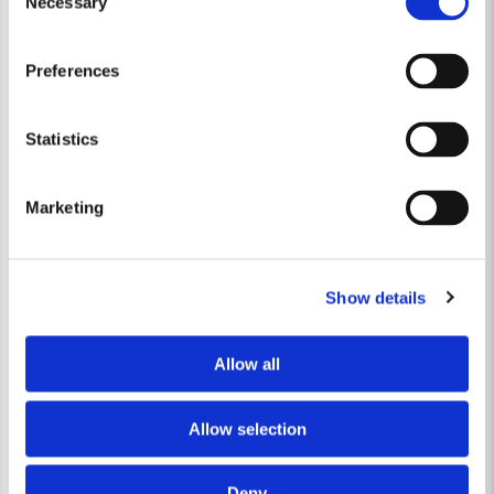
Necessary
Selection
Preferences
Statistics
Marketing
Show details
TEBO
ÖVRIGA
Allow all
TEBO Klibbmatta Cover
DAMMSKYDD DÖRR MED BLI
Allow selection
401 kr
181,2 kr
493 kr
302 kr
Finns i Webblager
Finns i Webblager
Deny