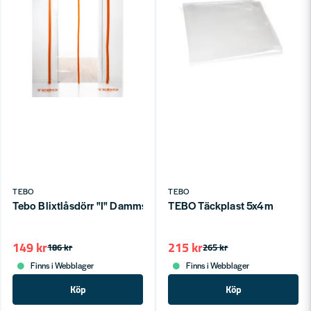
TEBO
TEBO
Tebo Blixtlåsdörr "I" Dammskydd för Dörröppningar
TEBO Täckplast 5x4m
149 kr
215 kr
186 kr
265 kr
Finns i Webblager
Finns i Webblager
Köp
Köp