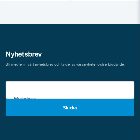
Nyhetsbrev
Bli medlem i vårt nyhetsbrev och ta del av våra nyheter och erbjudande.
Mejladress
Skicka
email