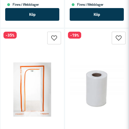
Finns i Webblager
Finns i Webblager
Köp
Köp
-35%
-19%