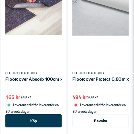
FLOOR SOLUTIONS
FLOOR SOLUTIONS
Floorcover Absorb 100cm x 10m
Floorcover Protect 0,80m x 
165 kr
494 kr
248 kr
908 kr
Leveranstid ifrån leverantör ca
Leveranstid ifrån leverantör ca
3-7 arbetsdagar
3-7 arbetsdagar
Köp
Bevaka