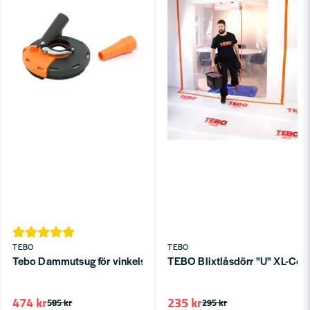
för olika typer av ytor.
Stor produktkunskap – fråga oss innan du
beställer hela projektet, det blir oftast både
billigare och bättre.
Vi använder produkterna själva i renoveringar på
jobbet och hemma, vilket gör att vi vet vad som
håller.
Snabb leverans direkt från eget lager till hela
Sverige.
Behöver du komplettera med
Personligt Skydd & Kläder
eller
handverktyg
till samma projekt? Det hittar du också
hos oss på Toolab.
Hör av dig
så hjälper vi dig dimensionera
rätt mängd från start.
TEBO
TEBO
Tebo Dammutsug för vinkelslipar 100-125mm
TEBO Blixtlåsdörr "U" XL-Cov
474 kr
235 kr
585 kr
295 kr