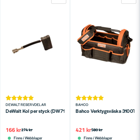
DEWALT RESERVDELAR
BAHCO
DeWalt Kol per styck (DW717 DWS780 DW708 DW712)
Bahco Verktygsväska 3100
166 kr
421 kr
274 kr
580 kr
Finns i Webblager
Finns i Webblager