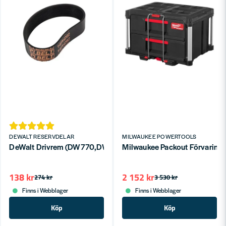
DEWALT RESERVDELAR
MILWAUKEE POWERTOOLS
DeWalt Drivrem (DW770,DW777,DW771,DWS771,DWS777)
Milwaukee Packout Förvarings
138 kr
2 152 kr
274 kr
3 530 kr
Finns i Webblager
Finns i Webblager
Köp
Köp