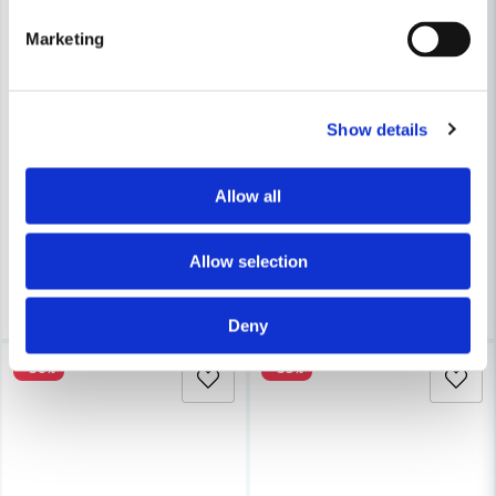
Marketing
Show details
BLACK & DECKER RESERVDELAR
MILWAUKEE POWERTOOLS
Black & Decker A6481 Trimmertrådsspole till GL4525,GL502
Milwaukee Packout Montering
Allow all
120 kr
520 kr
150 kr
853 kr
Finns i Webblager
Finns i Webblager
Allow selection
Köp
Köp
Deny
-50%
-39%