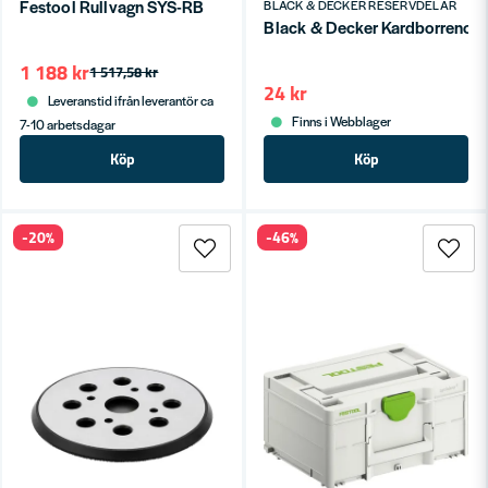
Festool Rullvagn SYS-RB
BLACK & DECKER RESERVDELAR
Black & Decker Kardborrenos
1 188 kr
1 517,58 kr
24 kr
Leveranstid ifrån leverantör ca
Finns i Webblager
7-10 arbetsdagar
Köp
Köp
-20%
-46%