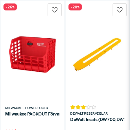
-26%
-20%
MILWAUKEE POWERTOOLS
Milwaukee PACKOUT Förvaringsställ
DEWALT RESERVDELAR
DeWalt Insats (DW700,DW70