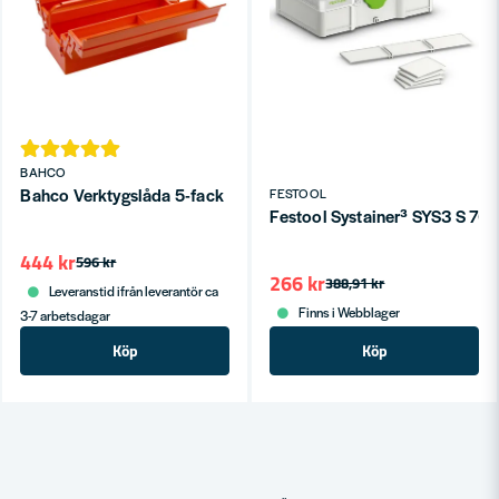
BAHCO
Bahco Verktygslåda 5-fack
FESTOOL
Festool Systainer³ SYS3 S 76 
444 kr
596 kr
266 kr
388,91 kr
Leveranstid ifrån leverantör ca
Finns i Webblager
3-7 arbetsdagar
Köp
Köp