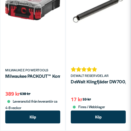
MILWAUKEE POWERTOOLS
Milwaukee PACKOUT™ Kompakt Sortimentbox 250x380x12
DEWALT RESERVDELAR
DeWalt Klingfjäder DW700, D
389 kr
638 kr
17 kr
33 kr
Leveranstid ifrån leverantör ca
Finns i Webblager
4-8 veckor
Köp
Köp