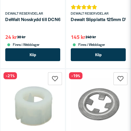
DEWALT RESERVDELAR
DEWALT RESERVDELAR
DeWalt Nosskydd till DCN680 DCN681
Dewalt Slipplatta 125mm D
24 kr
145 kr
30 kr
240 kr
Finns i Webblager
Finns i Webblager
Köp
Köp
-21%
-19%