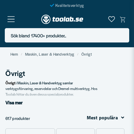
Kvalitetsverktyg
Fraktfritt över 999 SEK*
En järnhandel för alla
Sök bland 17400+ produkter..
Butik i Göteborg
Hem
Maskin, Laser & Handverktyg
Övrigt
Övrigt
Övrigt
i Maskin, Laser & Handverktyg samlar
verktygsförvaring, reservdelar och Dremel-multiverktyg. Hos
Toolab hittar du även dessa specialprodukter.
Visa mer
Vårt sortiment
Dremel
– multiverktyg och tillbehör.
Mest populära
617 produkter
Reservdelar
.
Verktygsförvaring
.