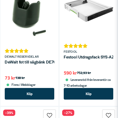
FESTOOL
Festool Utdragsfack SYS-AZ
DEWALT RESERVDELAR
DeWalt fot till sågbänk DE7023/DE7033
590 kr
752,93 kr
73 kr
138 kr
Leveranstid ifrån leverantör ca
Finns i Webblager
7-10 arbetsdagar
Köp
Köp
-39%
-27%