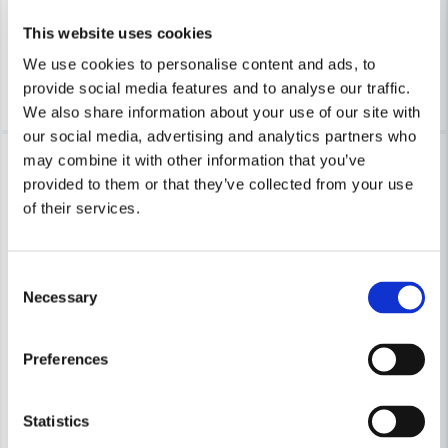
102 kr
1 383 kr
173,75 kr
2 169 kr
This website uses cookies
Finns i Webblager
Finns i Webblager
We use cookies to personalise content and ads, to
Köp
Köp
provide social media features and to analyse our traffic.
We also share information about your use of our site with
our social media, advertising and analytics partners who
-20%
-39%
may combine it with other information that you’ve
provided to them or that they’ve collected from your use
of their services.
Consent
Necessary
Selection
Preferences
Statistics