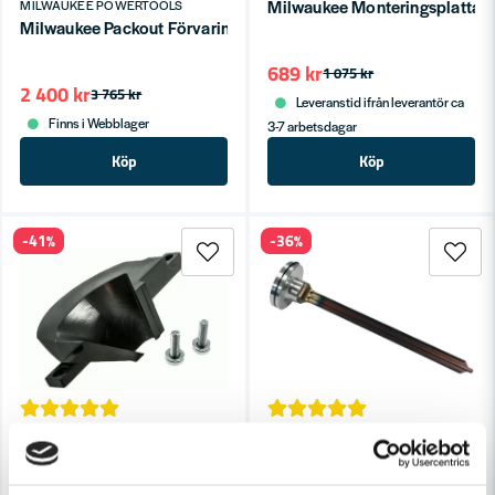
Milwaukee Monteringsplatta
MILWAUKEE POWERTOOLS
Milwaukee Packout Förvaringsbox 3 lådor
689 kr
1 075 kr
2 400 kr
3 765 kr
Leveranstid ifrån leverantör ca
Finns i Webblager
3-7 arbetsdagar
Köp
Köp
-41%
-36%
DEWALT RESERVDELAR
PASLODE / SPIT
DeWalt Insats (DW700,DW701,707,PS174,PS274)
Paslode 901078 Slagstift