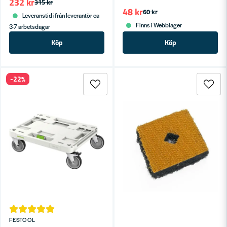
232 kr
315 kr
48 kr
60 kr
Leveranstid ifrån leverantör ca
Finns i Webblager
3-7 arbetsdagar
Köp
Köp
-22%
FESTOOL