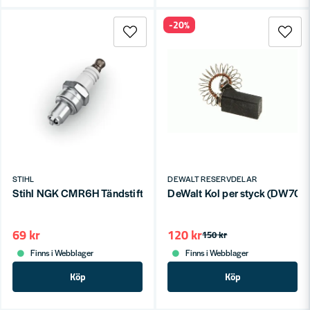
-20%
STIHL
DEWALT RESERVDELAR
Stihl NGK CMR6H Tändstift
DeWalt Kol per styck (DW700
69 kr
120 kr
150 kr
Finns i Webblager
Finns i Webblager
Köp
Köp