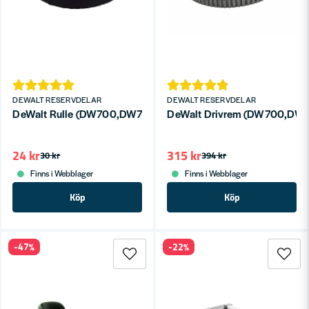
DEWALT RESERVDELAR
DEWALT RESERVDELAR
DeWalt Rulle (DW700,DW701,707,PS174,PS274)
DeWalt Drivrem (DW700,DW7
24 kr
315 kr
30 kr
394 kr
Finns i Webblager
Finns i Webblager
Köp
Köp
-47%
-22%