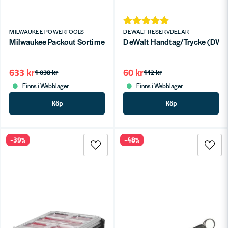
MILWAUKEE POWERTOOLS
DEWALT RESERVDELAR
Milwaukee Packout Sortimentslåda Stor 500x380x120mm
DeWalt Handtag/Trycke (DW
633 kr
60 kr
1 038 kr
112 kr
Finns i Webblager
Finns i Webblager
Köp
Köp
-39%
-48%