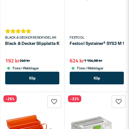
BLACK & DECKER RESERVDELAR
FESTOOL
Black & Decker Slipplatta för excenterslipar 125mm pass
Festool Systainer³ SYS3 M 
192 kr
624 kr
240 kr
1 164,98 kr
Finns i Webblager
Finns i Webblager
Köp
Köp
-26%
-32%