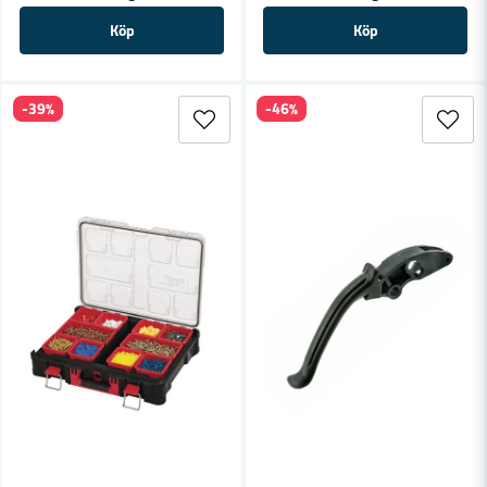
Köp
Köp
-39%
-46%