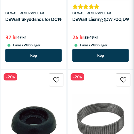
DEWALT RESERVDELAR
DEWALT RESERVDELAR
DeWalt Skyddsnos för DCN692
DeWalt Låsring (DW700,DW70
37 kr
24 kr
47 kr
29,48 kr
Finns i Webblager
Finns i Webblager
Köp
Köp
-20%
-20%