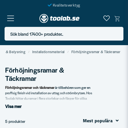
Kvalitetsverktyg
Fraktfritt över 999 SEK*
En järnhandel för alla
Sök bland 17400+ produkter..
Butik i Göteborg
El & Belysning
Installationsmaterial
Förhöjningsramar & Täckramar
Förhöjningsramar &
Täckramar
Förhöjningsramar och täckramar
är tillbehören som ger en
proffsig finish vid installation av uttag och strömbrytare. Hos
Toolab hittar du ramar i flera storlekar och färger för olika
serier.
Visa mer
Vårt sortiment
Mest populära
5 produkter
Förhöjningsramar – för djupare installation.