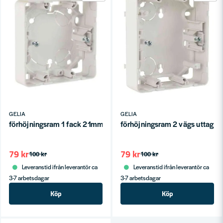
GELIA
GELIA
förhöjningsram 1 fack 21mm exxact vit blister
förhöjningsram 2 vägs uttag 2
79 kr
79 kr
100 kr
100 kr
Leveranstid ifrån leverantör ca
Leveranstid ifrån leverantör ca
3-7 arbetsdagar
3-7 arbetsdagar
Köp
Köp