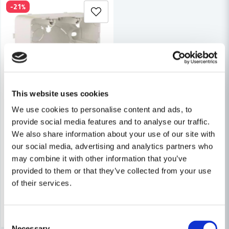
-21%
This website uses cookies
We use cookies to personalise content and ads, to
GELIA
provide social media features and to analyse our traffic.
förhöjningsram 1 fack 35mm exxact vit blister
We also share information about your use of our site with
our social media, advertising and analytics partners who
may combine it with other information that you’ve
96 kr
121 kr
provided to them or that they’ve collected from your use
Leveranstid ifrån leverantör ca
of their services.
3-7 arbetsdagar
Köp
Consent
Necessary