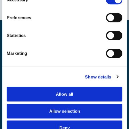
Selection
Preferences
Statistics
Nyhetsbrev
Marketing
Bli medlem i vårt nyhetsbrev och ta del av våra nyheter och erbjudande.
Show details
Mejladress
Allow all
Skicka
email
Allow selection
Deny