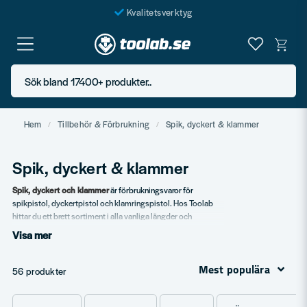
Kvalitetsverktyg
Fraktfritt över 999 SEK*
En järnhandel för alla
Sök bland 17400+ produkter..
Butik i Göteborg
Hem
Tillbehör & Förbrukning
Spik, dyckert & klammer
Spik, dyckert & klammer
Spik, dyckert och klammer
är förbrukningsvaror för
spikpistol, dyckertpistol och klamringspistol. Hos Toolab
hittar du ett brett sortiment i alla vanliga längder och
dimensioner för proffs och seriösa hemmafixare. Vi använder
Visa mer
själva produkterna dagligen och vet vilka kvaliteter som
faktiskt funkar i pistolen utan stopp.
Mest populära
56 produkter
Sortiment
Spik
i alla vanliga längder.