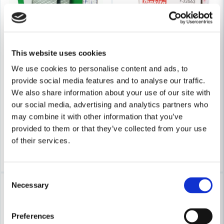
This website uses cookies
HIKOKI POWERTOOLS
We use cookies to personalise content and ads, to
HiKOKI Dyckert 1,6mm Elförzinkad
MAKITA POWERTOOLS
provide social media features and to analyse our traffic.
Makita F-32663 Klammer 10
We also share information about your use of our site with
our social media, advertising and analytics partners who
138 kr
207 kr
283 kr
may combine it with other information that you’ve
347 kr
Leveranstid ifrån leverantör ca
provided to them or that they’ve collected from your use
Finns i Webblager
3-7 arbetsdagar
of their services.
Köp
Köp
Consent
-18%
-31%
Necessary
Selection
Preferences