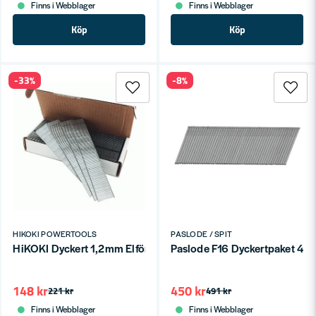
Finns i Webblager
Finns i Webblager
Köp
Köp
-33%
-8%
HIKOKI POWERTOOLS
PASLODE / SPIT
HiKOKI Dyckert 1,2mm Elförzinkad
Paslode F16 Dyckertpaket 45
148 kr
450 kr
221 kr
491 kr
Finns i Webblager
Finns i Webblager