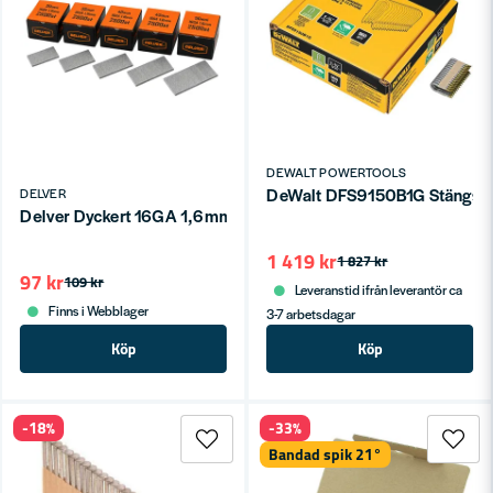
DEWALT POWERTOOLS
DeWalt DFS9150B1G Stängs
DELVER
Delver Dyckert 16GA 1,6mm 2500st
1 419 kr
1 827 kr
97 kr
109 kr
Leveranstid ifrån leverantör ca
Finns i Webblager
3-7 arbetsdagar
Köp
Köp
-18%
-33%
Bandad spik 21°