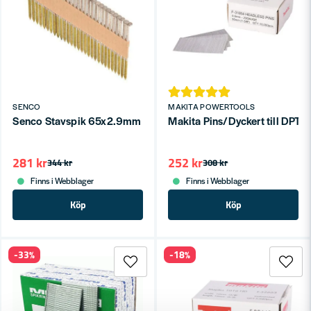
SENCO
MAKITA POWERTOOLS
Senco Stavspik 65x2.9mm VFZ Ring 34° DS Hel skalle (600st)
Makita Pins/Dyckert till DP
281 kr
252 kr
344 kr
308 kr
Finns i Webblager
Finns i Webblager
Köp
Köp
-33%
-18%