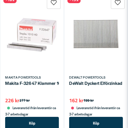
MAKITA POWERTOOLS
DEWALT POWERTOOLS
Makita F-32647 Klammer 10x10mm BST220, BST221, DST220
DeWalt Dyckert Elförzinkad 
226 kr
162 kr
277 kr
199 kr
Leveranstid ifrån leverantör ca
Leveranstid ifrån leverantör ca
3-7 arbetsdagar
3-7 arbetsdagar
Köp
Köp