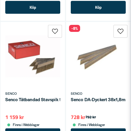
Köp
Köp
-8%
SENCO
SENCO
Senco Tätbandad Stavspik 90x3.1mm VFZ Slät DS 34° Diamant
Senco DA-Dyckert 38x1,8mm R
1 159 kr
728 kr
792 kr
Finns i Webblager
Finns i Webblager