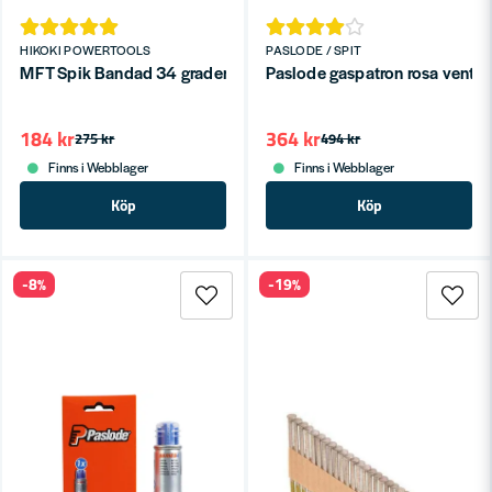
HIKOKI POWERTOOLS
PASLODE / SPIT
MFT Spik Bandad 34 graders Varmgalvad D-Skalle
184 kr
364 kr
275 kr
494 kr
Finns i Webblager
Finns i Webblager
Köp
Köp
-8%
-19%