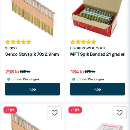
SENCO
HIKOKI POWERTOOLS
Senco Stavspik 70x2.9mm VFZ Ring 34° MS Hel skalle (600st)
MFT Spik Bandad 21 graders 
298 kr
184 kr
365 kr
275 kr
Finns i Webblager
Finns i Webblager
Köp
Köp
-18%
-18%