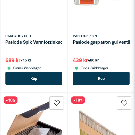
PASLODE / SPIT
PASLODE / SPIT
Paslode Spik Varmförzinkad 22x3,0mm 1000-P + 1st Gaspatro
Paslode gaspatron gul venti
689 kr
439 kr
715 kr
480 kr
Finns i Webblager
Finns i Webblager
Köp
Köp
-18%
-18%