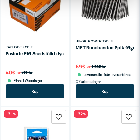
HIKOKI POWERTOOLS
MFT Rundbandad Spik 16grad
PASLODE / SPIT
Paslode F16 Snedställd dyckert 38-63mm Elförzinkad + gas
693 kr
1 342 kr
403 kr
483 kr
Leveranstid ifrån leverantör ca
Finns i Webblager
3-7 arbetsdagar
Köp
Köp
-31%
-32%