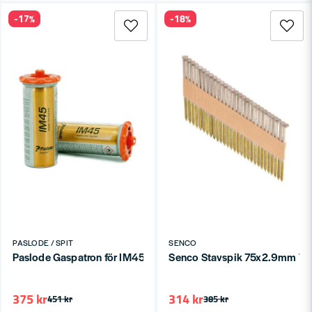
-17%
-18%
PASLODE / SPIT
SENCO
Paslode Gaspatron för IM45 (2-P)
Senco Stavspik 75x2.9mm VFZ 
375 kr
314 kr
451 kr
385 kr