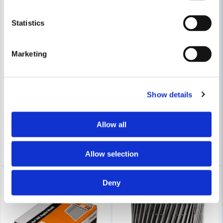
Statistics
Marketing
MAKITA POWERTOOLS
FAST
Makita dyckert, 1,2 x 35 mm, 18 Ga, 5000 st
FAST Rakbandad Dyckert 1,2m
Show details
349 kr
216 kr
428 kr
313 kr
Finns i Webblager
Finns i Webblager
Allow all
Köp
Köp
Allow selection
-17%
-48%
Deny