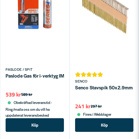
PASLODE / SPIT
Paslode Gas för i-verktyg IM90i, IM100i, PPN50i
SENCO
Senco Stavspik 50x2.9mm VFZ
539 kr
589 kr
Obekräftad leveranstid -
241 kr
297 kr
Ring/maila oss om du vill ha
Finns i Webblager
uppdaterat leveransbesked
Köp
Köp