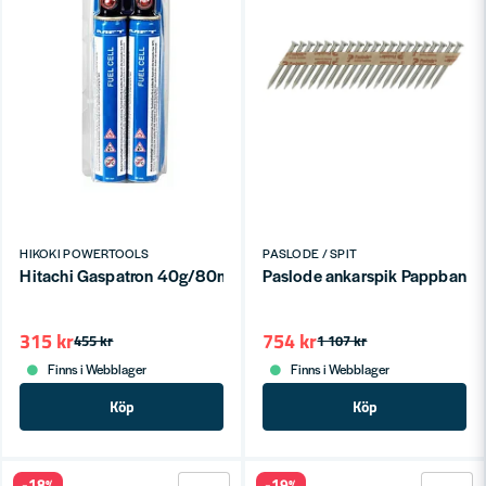
HIKOKI POWERTOOLS
PASLODE / SPIT
Hitachi Gaspatron 40g/80ml 2-pack
Paslode ankarspik Pappbandad 
315 kr
754 kr
455 kr
1 107 kr
Finns i Webblager
Finns i Webblager
Köp
Köp
-18%
-19%