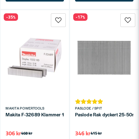
-35%
-17%
MAKITA POWERTOOLS
PASLODE / SPIT
Makita F-32689 Klammer 10x22mm BST220, BST221, DST220
Paslode Rak dyckert 25-50mm 
306 kr
346 kr
468 kr
415 kr