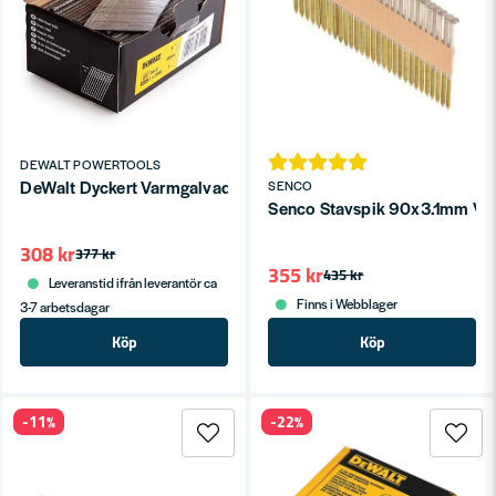
DEWALT POWERTOOLS
DeWalt Dyckert Varmgalvad 1,6mm till DC618 & DCN660
SENCO
Senco Stavspik 90x3.1mm VFZ 
308 kr
377 kr
355 kr
435 kr
Leveranstid ifrån leverantör ca
Finns i Webblager
3-7 arbetsdagar
Köp
Köp
-11%
-22%