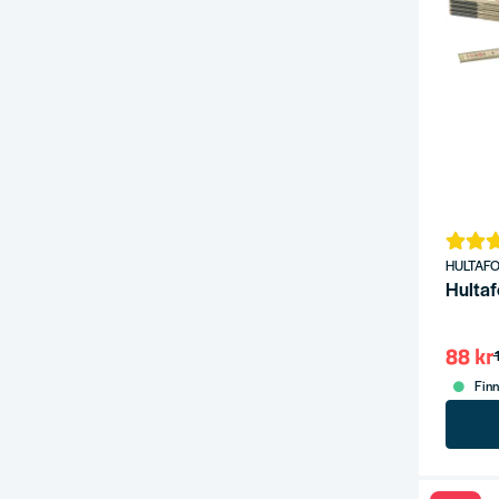
HULTAF
Hulta
88 kr
Finn