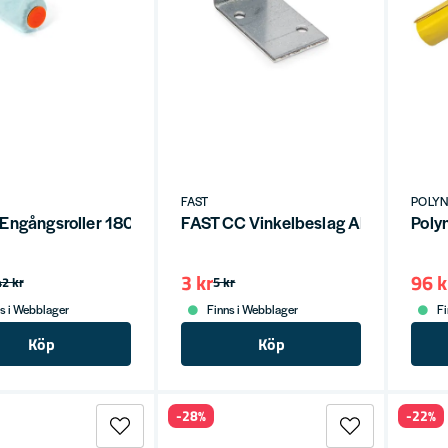
FAST
POLY
Engångsroller 180mm
FAST CC Vinkelbeslag ABL 40x40
Poly
3 kr
96 k
42 kr
5 kr
s i Webblager
Finns i Webblager
Fi
Köp
Köp
-28%
-22%