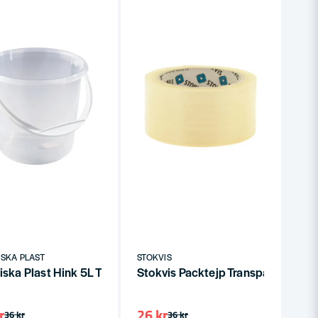
SKA PLAST
STOKVIS
6mm x 6m
iska Plast Hink 5L Transparent 1051 NPL
Stokvis Packtejp Transparant PP
r
26 kr
36 kr
36 kr