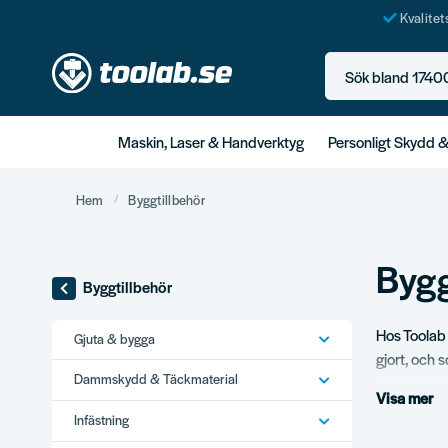
Kvalite
Sök bland 17400+ p
Maskin, Laser & Handverktyg
Personligt Skydd 
Hem
Byggtillbehör
Bygg
Byggtillbehör
Hos Toolab 
Gjuta & bygga
gjort, och 
Dammskydd & Täckmaterial
för proffs 
Visa mer
beslag, kem
Infästning
både på job