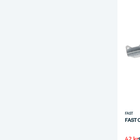
FAST
FAST 
42 kr