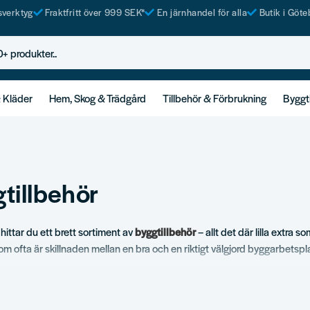
tsverktyg
Fraktfritt över 999 SEK*
En järnhandel för alla
Butik i Göte
rodukter..
& Kläder
Hem, Skog & Trädgård
Tillbehör & Förbrukning
Byggt
tillbehör
hittar du ett brett sortiment av
byggtillbehör
– allt det där lilla extra s
som ofta är skillnaden mellan en bra och en riktigt välgjord byggarbetsplat
och seriösa hemmafixare, samlat i tydliga underkategorier så att du snabb
tekniska produkt eller arbetsplatsutrustning. Eftersom vi själva anvä
bet och hemma i verkstaden vet vi vilka detaljer som faktiskt håller måt