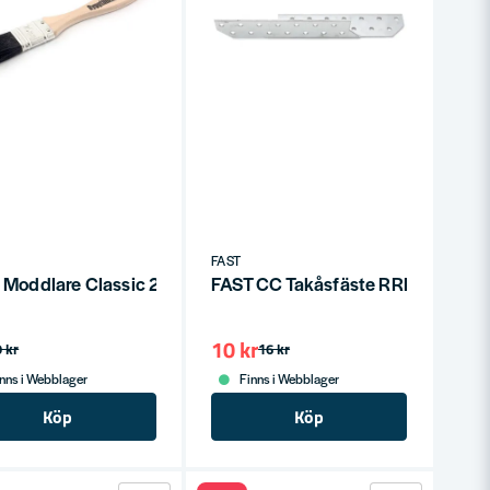
FAST
m
 Moddlare Classic 25mm
FAST CC Takåsfäste RRF
10 kr
9 kr
16 kr
nns i Webblager
Finns i Webblager
Köp
Köp