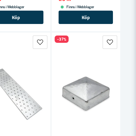
nns i Webblager
Finns i Webblager
Köp
Köp
-37%