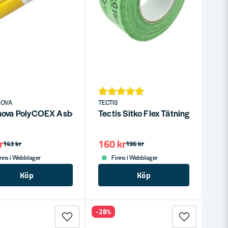
NOVA
TECTIS
x2,0x25
nova PolyCOEX Asbestsäck 240L Gul/Vit, 100% återvunnen
Tectis Sitko Flex Tätningstejp 5
r
160 kr
143 kr
196 kr
nns i Webblager
Finns i Webblager
Köp
Köp
-28%