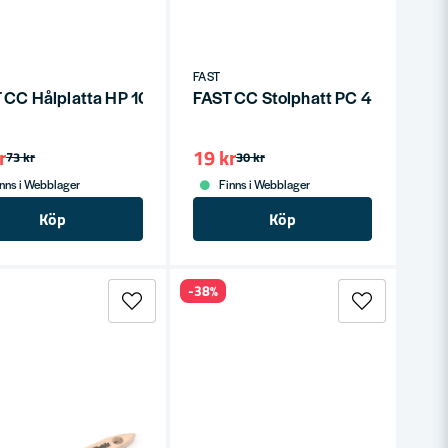
FAST
 CC Hålplatta HP 100x400x2,0
FAST CC Stolphatt PC 46x46
r
19 kr
73 kr
30 kr
nns i Webblager
Finns i Webblager
Köp
Köp
-38%