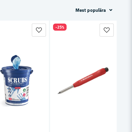
Mest populära
per för att göra det enkelt
-25%
ygget.
 stomme och grundarbete.
ydd.
.
ill tunga
ehör för just ditt projekt.
 hemmaprojektet, vilket