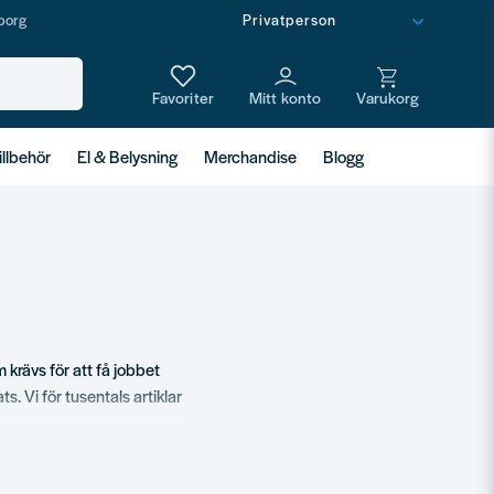
borg
illbehör
El & Belysning
Merchandise
Blogg
om krävs för att få jobbet
s. Vi för tusentals artiklar
t hittar rätt skruv,
nder många av produkterna
tet.