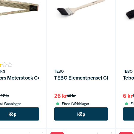
ORS
TEBO
TEBO
fors Meterstock Contact 559
TEBO Elementpensel Classic 70m
Tebo
26 kr
6 kr
117 kr
40 kr
s i Webblager
Finns i Webblager
Fi
Köp
Köp