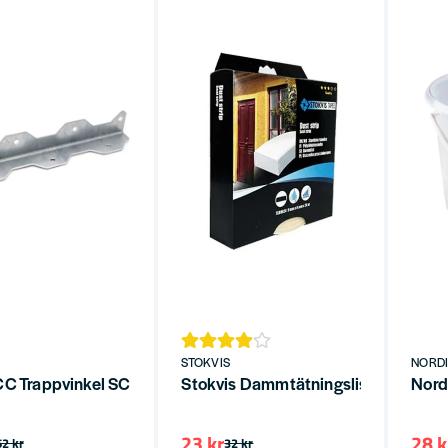
STOKVIS
NORDI
CC Trappvinkel SCO 260x41x41x2,5
Stokvis Dammtätningslist 9mm x 
Nord
23 kr
28 k
62 kr
32 kr