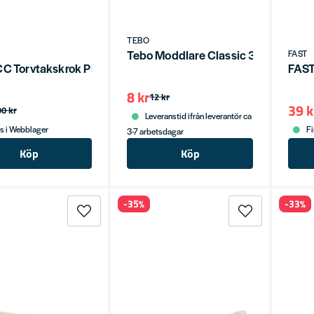
TEBO
Tebo Moddlare Classic 35mm
FAST
CC Torvtakskrok PRH 285x120x6,0x30 Svart
FAST
8 kr
12 kr
39 k
90 kr
Leveranstid ifrån leverantör ca
s i Webblager
Fi
3-7 arbetsdagar
Köp
Köp
-35%
-33%