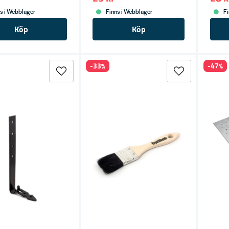
s i Webblager
Finns i Webblager
Fi
Köp
Köp
-33%
-47%