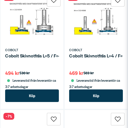
COBOLT
COBOLT
Cobolt Skivnotfräs L=5 / F=4, D=36 S=8
Cobolt Skivnotfräs L=4 / F=6
494 kr
469 kr
530 kr
503 kr
Leveranstid ifrån leverantör ca
Leveranstid ifrån leverantör ca
3-7 arbetsdagar
3-7 arbetsdagar
Köp
Köp
-7%