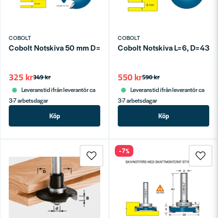
COBOLT
COBOLT
Cobolt Notskiva 50 mm D=48 Z=3
Cobolt Notskiva L=6, D=43, Z
325 kr
550 kr
349 kr
590 kr
Leveranstid ifrån leverantör ca
Leveranstid ifrån leverantör ca
3-7 arbetsdagar
3-7 arbetsdagar
Köp
Köp
-7%