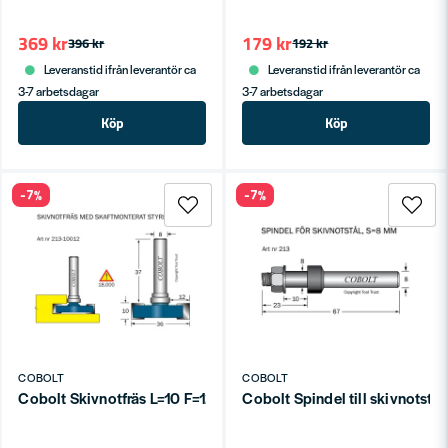
369 kr
179 kr
396 kr
192 kr
Leveranstid ifrån leverantör ca
Leveranstid ifrån leverantör ca
3-7 arbetsdagar
3-7 arbetsdagar
Köp
Köp
-7%
-7%
COBOLT
COBOLT
Cobolt Skivnotfräs L=10 F=12mm
Cobolt Spindel till skivnotst