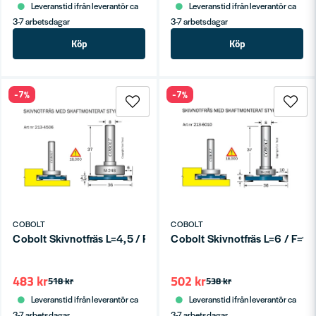
Leveranstid ifrån leverantör ca
Leveranstid ifrån leverantör ca
3-7 arbetsdagar
3-7 arbetsdagar
Köp
Köp
-7%
-7%
COBOLT
COBOLT
Cobolt Skivnotfräs L=4,5 / F=6 D=36 S=8
Cobolt Skivnotfräs L=6 / F=1
483 kr
502 kr
518 kr
538 kr
Leveranstid ifrån leverantör ca
Leveranstid ifrån leverantör ca
3-7 arbetsdagar
3-7 arbetsdagar