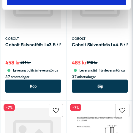
COBOLT
COBOLT
Cobolt Skivnotfräs L=3,5 / F=12 D=36 S=8
Cobolt Skivnotfräs L=4,5 / F
458 kr
483 kr
491 kr
518 kr
Leveranstid ifrån leverantör ca
Leveranstid ifrån leverantör ca
3-7 arbetsdagar
3-7 arbetsdagar
Köp
Köp
-7%
-7%