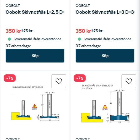
COBOLT
COBOLT
Cobolt Skivnotfräs L=2.5 D=36 S=8
Cobolt Skivnotfräs L=3 D=36 
350 kr
350 kr
375 kr
375 kr
Leveranstid ifrån leverantör ca
Leveranstid ifrån leverantör ca
3-7 arbetsdagar
3-7 arbetsdagar
Köp
Köp
-7%
-7%
COBOLT
COBOLT