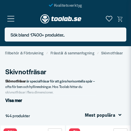
Kvalitetsverktyg
Fraktfritt över 999 SEK*
En järnhandel för alla
Sök bland 17400+ produkter..
Butik i Göteborg
Tillbehör & Förbrukning
Frässtål & sammanfogning
Skivnotfräsar
Skivnotfräsar
Skivnotfräsar
är specialfräsar för att göra horisontella spår –
ofta för ben och hyllinredningar. Hos Toolab hittar du
skivnotfräsar i flera dimensioner.
Visa mer
Vårt sortiment
Standard skivnotfräsar.
Mest populära
144 produkter
Olika skivtjocklekar.
HM-belagda.