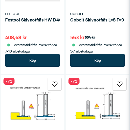
FESTOOL
COBOLT
Festool Skivnotfräs HW D40x4
Cobolt Skivnotfräs L=8 F=9 D
408,68 kr
563 kr
604 kr
Leveranstid ifrån leverantör ca
Leveranstid ifrån leverantör ca
7-10 arbetsdagar
3-7 arbetsdagar
Köp
Köp
-7%
-7%