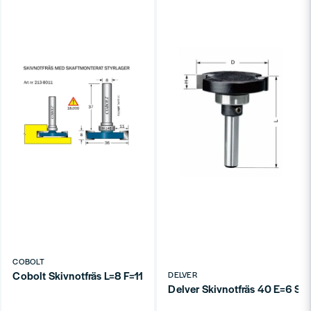
COBOLT
Cobolt Skivnotfräs L=8 F=11 D=36
DELVER
Delver Skivnotfräs 40 E=6 S=