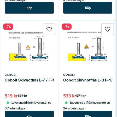
Köp
Köp
-7%
-7%
COBOLT
COBOLT
Cobolt Skivnotfräs L=7 / F=11, D=36
Cobolt Skivnotfräs L=8 F=10 
519 kr
533 kr
557 kr
571 kr
Leveranstid ifrån leverantör ca
Leveranstid ifrån leverantör ca
3-7 arbetsdagar
3-7 arbetsdagar
Köp
Köp