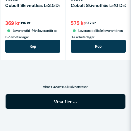
Cobolt Skivnotfräs L=3.5 D=36 S=8
Cobolt Skivnotfräs L=10 D=36
369 kr
575 kr
396 kr
617 kr
Leveranstid ifrån leverantör ca
Leveranstid ifrån leverantör ca
3-7 arbetsdagar
3-7 arbetsdagar
Köp
Köp
Visar 1-32 av 144 i Skivnotfräsar
Visa fler ...