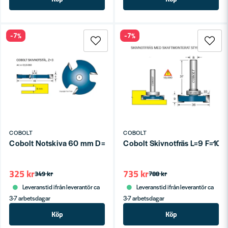
-7%
-7%
COBOLT
COBOLT
Cobolt Notskiva 60 mm D=48 Z=3
Cobolt Skivnotfräs L=9 F=10 
325 kr
735 kr
349 kr
788 kr
Leveranstid ifrån leverantör ca
Leveranstid ifrån leverantör ca
3-7 arbetsdagar
3-7 arbetsdagar
Köp
Köp