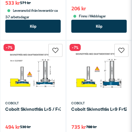
533 kr
571 kr
206 kr
Leveranstid ifrån leverantör ca
Finns i Webblager
3-7 arbetsdagar
Köp
Köp
-7%
-7%
COBOLT
COBOLT
Cobolt Skivnotfräs L=5 / F=7 D=36 S=8
Cobolt Skivnotfräs L=9 F=12 
494 kr
735 kr
530 kr
788 kr