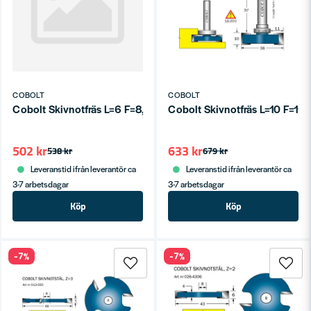
COBOLT
COBOLT
Cobolt Skivnotfräs L=6 F=8,5 / D=36 S=8
Cobolt Skivnotfräs L=10 F=11
502 kr
633 kr
538 kr
679 kr
Leveranstid ifrån leverantör ca
Leveranstid ifrån leverantör ca
3-7 arbetsdagar
3-7 arbetsdagar
Köp
Köp
-7%
-7%