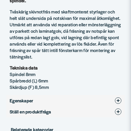
spindel.
Tvåskärig skivnotfräs med skaftmonterat styrlager och
helt slät undersida på notskivan för maximal åtkomlighet.
Utmärkt att använda vid reparation eller mönsterläggning
av parkett och laminatgolv, då fräsning av notspår kan
utföras på redan lagt golv, vid lagning där befintlig spont
används eller vid komplettering av lös fkäder. Även för
fräsning av spår tätt intill fönsterkarm för montering av
tätningslist.
Tekniska data
Spindel 8mm
Spårbredd (L) 6mm
Skärdjup (F) 8,5mm
Egenskaper
Ställ en produktfråga
Produkttyp
Notfräsar
question
Diameter (mm)
36
Fråga oss något om denna produkten...
Relaterade kategorier