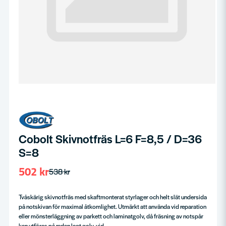
Cobolt Skivnotfräs L=6 F=8,5 / D=36
S=8
502 kr
538 kr
Tvåskärig skivnotfräs med skaftmonterat styrlager och helt slät undersida
på notskivan för maximal åtkomlighet. Utmärkt att använda vid reparation
eller mönsterläggning av parkett och laminatgolv, då fräsning av notspår
kan utföras på redan lagt golv, vid