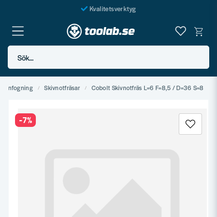
Kvalitetsverktyg
Fraktfritt över 999 SEK*
En järnhandel för alla
Sök...
Butik i Göteborg
mmanfogning
Skivnotfräsar
Cobolt Skivnotfräs L=6 F=8,5 / D=36 S=8
-
7
%