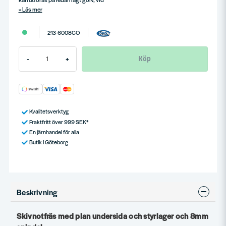
Läs mer
213-6008CO
Köp
-
+
Kvalitetsverktyg
Fraktfritt över 999 SEK*
En järnhandel för alla
Butik i Göteborg
Beskrivning
Skivnotfräs med plan undersida och styrlager och 8mm