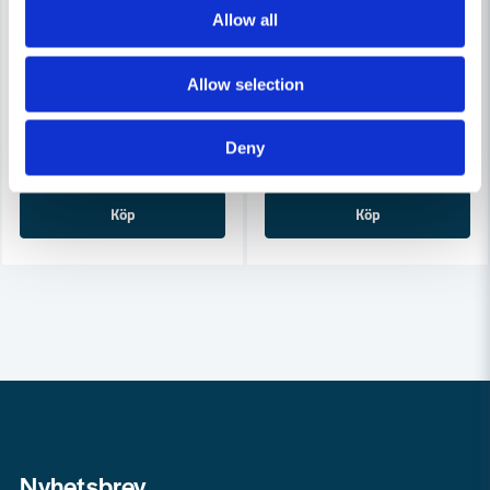
Allow all
COBOLT
COBOLT
Cobolt Skivnotfräs L=10 F=11mm
Cobolt Skivnotfräs L=10, F=8
Allow selection
633 kr
633 kr
679 kr
679 kr
Deny
Leveranstid ifrån leverantör ca
Leveranstid ifrån leverantör ca
3-7 arbetsdagar
3-7 arbetsdagar
Köp
Köp
Nyhetsbrev