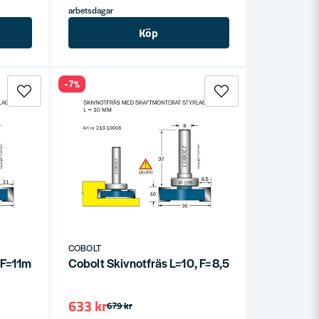
arbetsdagar
Köp
-7%
COBOLT
0 F=11mm
Cobolt Skivnotfräs L=10, F=8,5mm
633 kr
679 kr