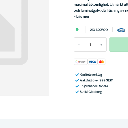
maximal åtkomlighet. Utmärkt att
och laminatgolv, då fräsning av n
Läs mer
213-6007CO
-
+
Kvalitetsverktyg
Fraktfritt över 999 SEK*
En järnhandel för alla
Butik i Göteborg