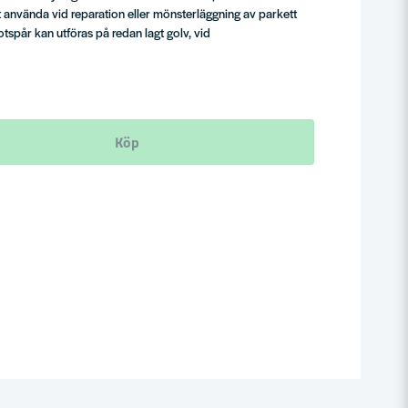
 använda vid reparation eller mönsterläggning av parkett
otspår kan utföras på redan lagt golv, vid
Köp