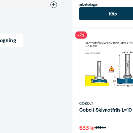
arbetsdagar
otfräsar
Köp
6
-7%
fogning
ress
COBOLT
Cobolt Skivnotfräs L=1
633 kr
679 kr