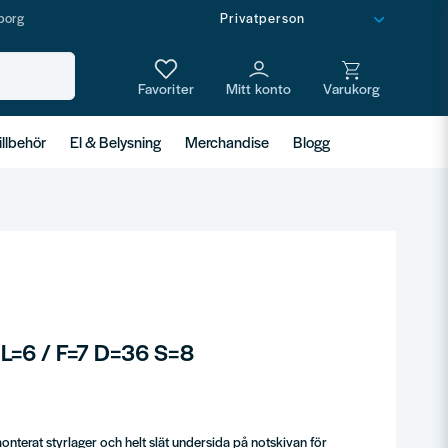
borg
illbehör
El & Belysning
Merchandise
Blogg
 L=6 / F=7 D=36 S=8
nterat styrlager och helt slät undersida på notskivan för