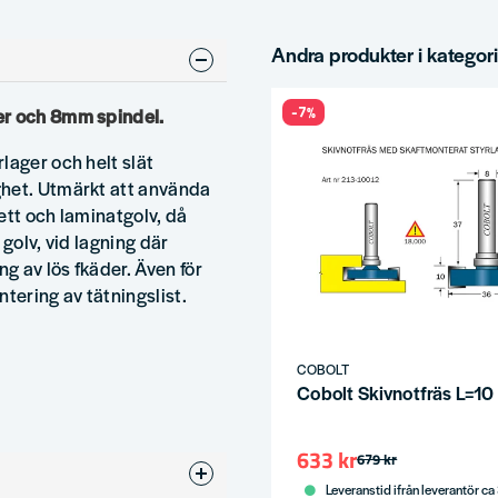
Andra produkter i kategor
-7%
er och 8mm spindel.
lager och helt slät
ghet. Utmärkt att använda
ett och laminatgolv, då
golv, vid lagning där
ng av lös fkäder. Även för
ntering av tätningslist.
COBOLT
Cobolt Skivnotfräs L=1
633 kr
679 kr
Leveranstid ifrån leverantör ca