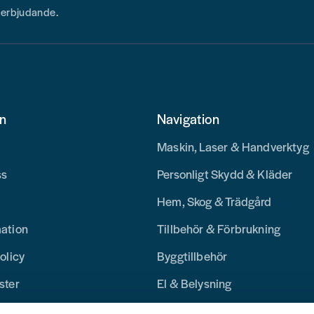
h erbjudande.
on
Navigation
Maskin, Laser & Handverktyg
ss
Personligt Skydd & Kläder
Hem, Skog & Trädgård
mation
Tillbehör & Förbrukning
olicy
Byggtillbehör
ster
El & Belysning
Merchandise