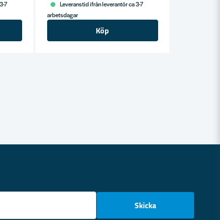
 3-7
Leveranstid ifrån leverantör ca 3-7
arbetsdagar
Köp
email
Skicka