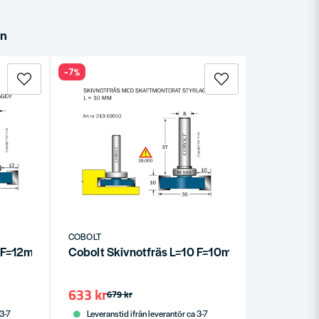
in
-7%
COBOLT
0 F=12mm
Cobolt Skivnotfräs L=10 F=10mm S=8
633 kr
679 kr
 3-7
Leveranstid ifrån leverantör ca 3-7