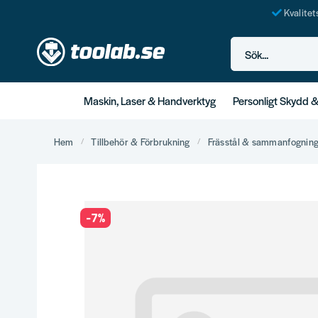
Kvalite
Sök...
Maskin, Laser & Handverktyg
Personligt Skydd 
Hem
Tillbehör & Förbrukning
Frässtål & sammanfognin
-
7
%