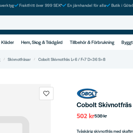
tsverktyg
Fraktfritt över 999 SEK*
En järnhandel för alla
Butik i Göte
& Kläder
Hem, Skog & Trädgård
Tillbehör & Förbrukning
Byggt
g
Skivnotfräsar
Cobolt Skivnotfräs L=6 / F=7 D=36 S=8
Cobolt Skivnotfräs
502 kr
538 kr
Tvåskärig skivnotfräs med skaftmo