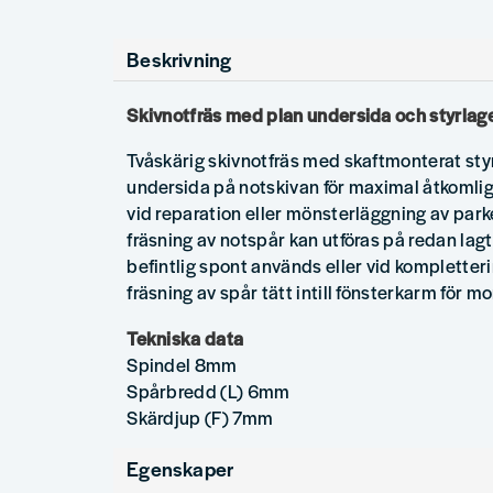
Beskrivning
Skivnotfräs med plan undersida och styrlag
Tvåskärig skivnotfräs med skaftmonterat styr
undersida på notskivan för maximal åtkomli
vid reparation eller mönsterläggning av park
fräsning av notspår kan utföras på redan lagt 
befintlig spont används eller vid kompletteri
fräsning av spår tätt intill fönsterkarm för mo
Tekniska data
Spindel 8mm
Spårbredd (L) 6mm
Skärdjup (F) 7mm
Egenskaper