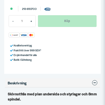
213-6507CO
Köp
-
+
Kvalitetsverktyg
Fraktfritt över 999 SEK*
En järnhandel för alla
Butik i Göteborg
Beskrivning
Skivnotfräs med plan undersida och styrlager och 8mm
spindel.