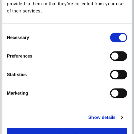
provided to them or that they’ve collected from your use
COBOLT
COBOLT
of their services.
Cobolt Skivnotfräs L=10 F=12mm
Cobolt Skivnotfräs L=10 F=1
633 kr
633 kr
Consent
679 kr
679 kr
Necessary
Selection
Leveranstid ifrån leverantör ca
Leveranstid ifrån leverantör ca
3-7 arbetsdagar
3-7 arbetsdagar
Köp
Köp
Preferences
Statistics
-7%
-7%
Marketing
Show details