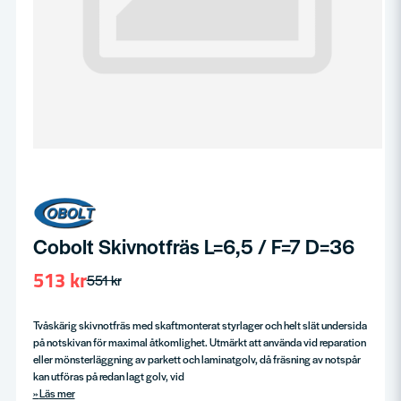
Cobolt Skivnotfräs L=6,5 / F=7 D=36
513 kr
551 kr
Tvåskärig skivnotfräs med skaftmonterat styrlager och helt slät undersida
på notskivan för maximal åtkomlighet. Utmärkt att använda vid reparation
eller mönsterläggning av parkett och laminatgolv, då fräsning av notspår
kan utföras på redan lagt golv, vid
Läs mer