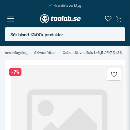
Kvalitetsverktyg
Fraktfritt över 999 SEK*
En järnhandel för alla
Sök bland 17400+ produkter..
Butik i Göteborg
 & sammanfogning
Skivnotfräsar
Cobolt Skivnotfräs L=6,5 / F=7 D=36
-
7
%