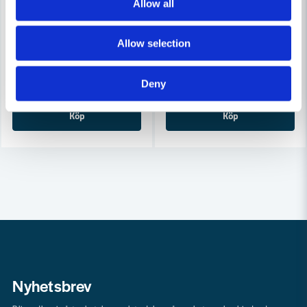
Allow all
COBOLT
COBOLT
Cobolt Skivnotfräs L=10 F=11mm
Cobolt Skivnotfräs L=10, F=8
Allow selection
633 kr
633 kr
679 kr
679 kr
Leveranstid ifrån leverantör ca
Leveranstid ifrån leverantör ca
Deny
3-7 arbetsdagar
3-7 arbetsdagar
Köp
Köp
Nyhetsbrev