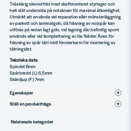
Tvåskärig skivnotfräs med skaftmonterat styrlager och
helt slät undersida på notskivan för maximal åtkomlighet.
Utmärkt att använda vid reparation eller mönsterläggning
av parkett och laminatgolv, då fräsning av notspår kan
utföras på redan lagt golv, vid lagning där befintlig spont
används eller vid komplettering av lös fkäder. Även för
fräsning av spår tätt intill fönsterkarm för montering av
tätningslist.
Tekniska data
Spindel 8mm
Spårbredd (L) 6,5mm
Skärdjup (F) 7mm
Egenskaper
Ställ en produktfråga
Produkttyp
Notfräsar
question
Diameter (mm)
36
Fråga oss något om denna produkten...
Relaterade kategorier