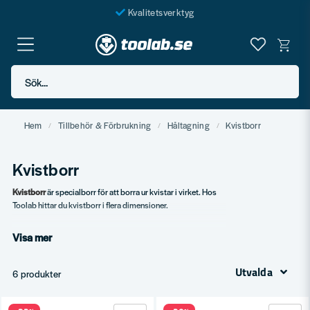
Kvalitetsverktyg
Fraktfritt över 999 SEK*
En järnhandel för alla
Sök...
Butik i Göteborg
Hem
Tillbehör & Förbrukning
Håltagning
Kvistborr
Kvistborr
Kvistborr
är specialborr för att borra ur kvistar i virket. Hos
Toolab hittar du kvistborr i flera dimensioner.
Vårt sortiment
Visa mer
Standard kvistborr.
Olika diametrar.
Utvalda
6 produkter
HM-spetsar.
Set.