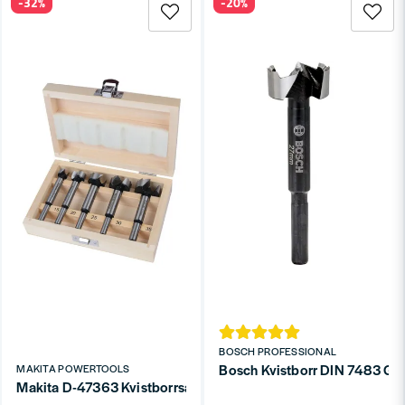
-32%
-20%
Tips
Diameter efter kvistens storlek.
Skarp spets.
Måttligt varvtal.
Komplettera med
pluggborr
.
Därför handlar du hos oss
Brett utbud.
Stor produktkunskap.
Vi använder produkterna själva.
Snabb leverans.
Se hela
Håltagning
.
Kontakta oss
.
BOSCH PROFESSIONAL
Bosch Kvistborr DIN 7483 G
MAKITA POWERTOOLS
Makita D-47363 Kvistborrsats 5-delar 15-35mm