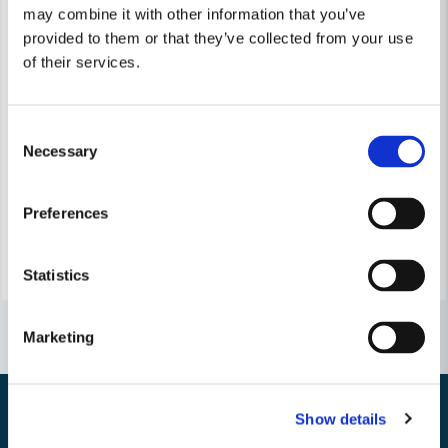
may combine it with other information that you’ve
provided to them or that they’ve collected from your use
of their services.
FESTOOL
Festool Trappborrsats GD D1
FESTOOL
Festool Reservdelsset ZFB-CE/Er-Zobo
Consent
Necessary
Selection
16 425 kr
16 753 kr
350 kr
355,24 kr
Leveranstid ifrån leverantör ca
Preferences
Finns i Webblager
7-10 arbetsdagar
Köp
Bevaka
Statistics
Marketing
Show details