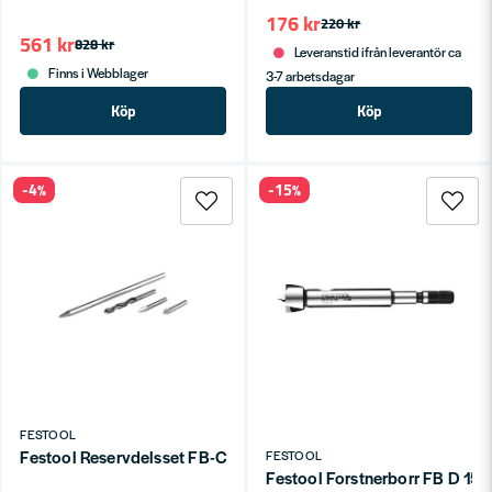
176 kr
220 kr
561 kr
828 kr
Leveranstid ifrån leverantör ca
Finns i Webblager
3-7 arbetsdagar
Köp
Köp
-4%
-15%
FESTOOL
Festool Reservdelsset FB-CE/ET-Set
FESTOOL
Festool Forstnerborr FB D 1