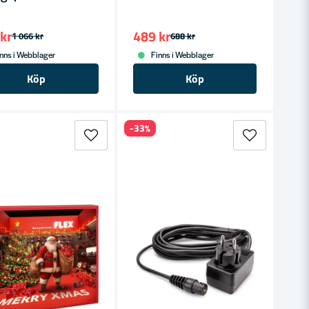
kr
489 kr
1 066 kr
688 kr
nns i Webblager
Finns i Webblager
Köp
Köp
-33%