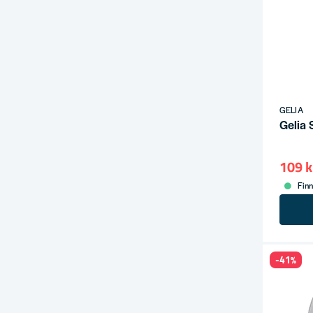
GELIA
Gelia 
109 k
Finn
-41%