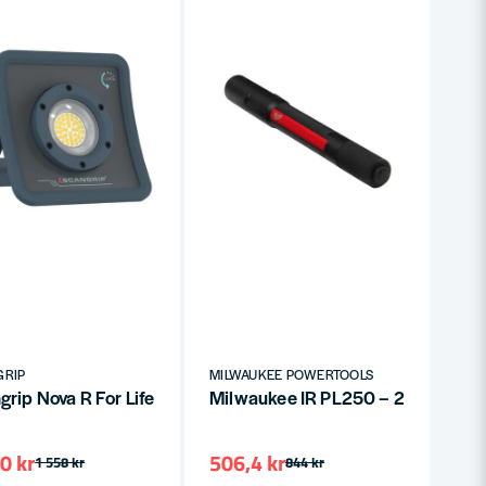
GRIP
MILWAUKEE POWERTOOLS
umen, 220° ljus, Uppladdningsbar
grip Nova R For Life – Uppladdningsbar och Robust Arbetsb
Milwaukee IR PL250 – 250 Lumen
0 kr
506,4 kr
1 558 kr
844 kr