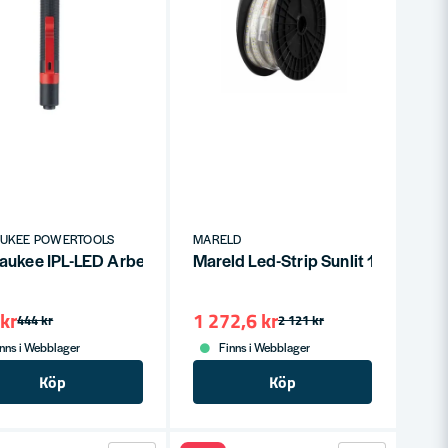
 till arbetsbelysning
AUKEE POWERTOOLS
MARELD
aukee IPL-LED Arbetsbelysning Ficklampa 100 lumens
Mareld Led-Strip Sunlit 10m
kr
1 272,6 kr
444 kr
2 121 kr
nns i Webblager
Finns i Webblager
Köp
Köp