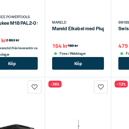
KEE POWERTOOLS
ukee M18 PAL2-0 Ställbar Områdesbelysning 18V 500-2000lm
MARELD
SWIS
Mareld Elkabel med Plug-in 1,5m
Swis
 kr
2 863 kr
164 kr
479 
189 kr
ranstid ifrån leverantör ca
Finns i Webblager
Fi
tsdagar
Köp
Köp
-36%
-12%