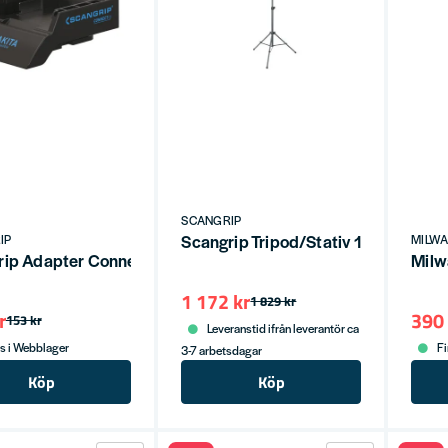
SCANGRIP
Scangrip Tripod/Stativ 1,35-3 meter
IP
MILW
rip Adapter Connect Makita
Milw
1 172 kr
1 829 kr
r
390 
153 kr
Leveranstid ifrån leverantör ca
s i Webblager
Fi
3-7 arbetsdagar
Köp
Köp