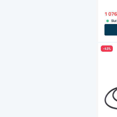
1 076
Slut
-43%