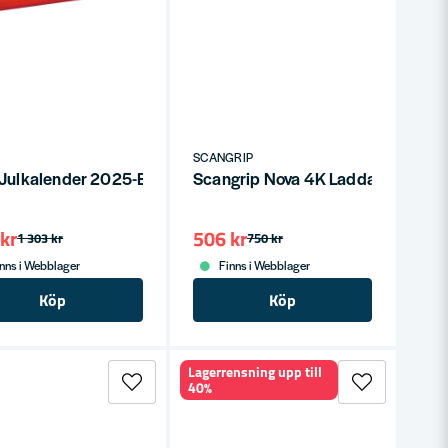
D 50W IP54 4000K
SCANGRIP
 Julkalender 2025-Edition
Scangrip Nova 4K Laddare
kr
506 kr
1 303 kr
750 kr
nns i Webblager
Finns i Webblager
Köp
Köp
Lagerrensning upp till
40%