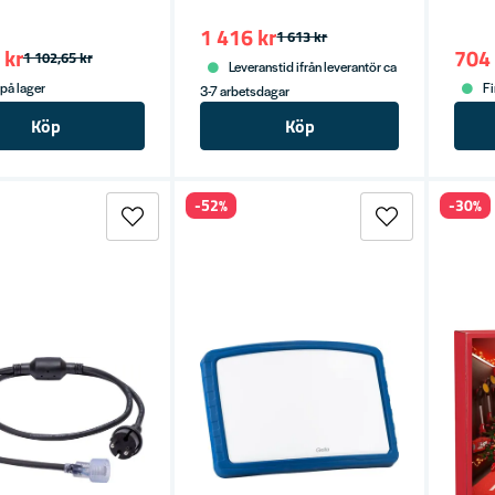
1 416 kr
1 613 kr
 kr
704 
1 102,65 kr
Leveranstid ifrån leverantör ca
 på lager
Fi
3-7 arbetsdagar
Köp
Köp
-52%
-30%