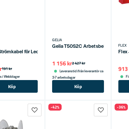
GELIA
Gelia T50S2C Arbetsbelysning LE
FLEX
Strömkabel för Ledslinga 1,5m ROPE
Flex
1 156 kr
2 427 kr
r
913 
191 kr
Leveranstid ifrån leverantör ca
s i Webblager
Fi
3-7 arbetsdagar
Köp
Köp
-42%
-36%