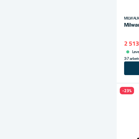
MILWAU
Milwa
2 513
Leve
3-7 arbe
-23%