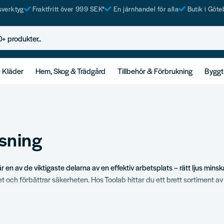
tsverktyg
Fraktfritt över 999 SEK*
En järnhandel för alla
Butik i Göte
rodukter..
& Kläder
Hem, Skog & Trädgård
Tillbehör & Förbrukning
Byggt
sning
r en av de viktigaste delarna av en effektiv arbetsplats – rätt ljus minska
et och förbättrar säkerheten. Hos Toolab hittar du ett brett sortiment a
ing, pannlampor och ficklampor för proffs och hobbyanvändare. Vi an
gen och hemma och vet vilka modeller som faktiskt klarar tuff hantering