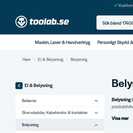
Kvalite
Sök bland 17400+ p
Maskin, Laser & Handverktyg
Personligt Skydd 
Hem
El & Belysning
Belysning
Bely
El & Belysning
Belysning
ä
Batterier
produktivit
Skarvsladdar, Kabelvindor & kontakter
byggbelysn
Visa mer
både på byg
Belysning