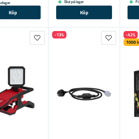
Slut på lager
Fi
tsdagar
Köp
Köp
-13%
-42%
1000 