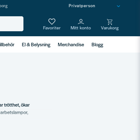
borg
illbehör
El & Belysning
Merchandise
Blogg
r trötthet, ökar
v arbetslampor,
vänder själva produkterna
 år efter år.