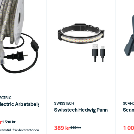
ECTRIC
lectric Arbetsbelysning LED slinga 10m på plastrulle
SWISSTECH
SCAN
Swisstech Hedwig Pannlampa 400 L
Scan
r
1 590 kr
389 kr
1 00
669 kr
ranstid ifrån leverantör ca