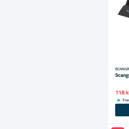
SCANGR
Scang
118 k
Finn