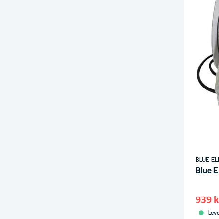
BLUE EL
Blue E
939 k
Leve