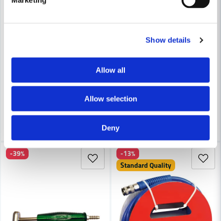
Show details
DEWALT POWERTOOLS
PELA TOOLS
DeWalt DPN1664PP Dyckertpistol 25-64mm (1,6mm)
PELA Nippel för tryckluft 1/4
Allow all
2 422 kr
13 kr
3 307 kr
15,2 kr
Allow selection
Finns i Webblager
Finns i Webblager
Köp
Köp
Deny
-39%
-13%
Standard Quality