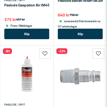
Paslode batteri NiMH IM350
PASLODE / SPIT
Paslode Gaspatron för IM45 (2-P)
640 kr
750 kr
375 kr
451 kr
Leveranstid ifrån leverantör ca
Finns i Webblager
3-7 arbetsdagar
Köp
Köp
-8%
-23%
PASLODE / SPIT