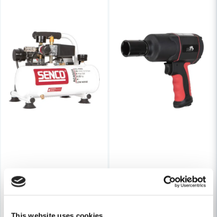
SENCO
PELA TOOLS
Senco AC4504 Kompressor 8 bar "Tyst" Oljefri
PELA Mutterdragare 1/2" inkl. 
This website uses cookies