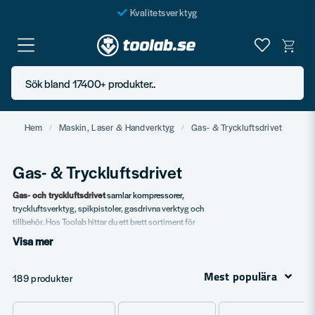
Kvalitetsverktyg
Fraktfritt över 999 SEK*
En järnhandel för alla
Sök bland 17400+ produkter..
Butik i Göteborg
Hem
Maskin, Laser & Handverktyg
Gas- & Tryckluftsdrivet
Gas- & Tryckluftsdrivet
Gas- och tryckluftsdrivet
samlar kompressorer,
tryckluftsverktyg, spikpistoler, gasdrivna verktyg och
tillbehör. Hos Toolab hittar du ett brett sortiment för
proffsbruk. Vi använder produkterna själva och vet vilka
Visa mer
modeller som klarar daglig drift.
Mest populära
Vårt sortiment
189 produkter
Kompressorer
i flera storlekar.
Spikpistoler
och
Dyckertpistoler
.