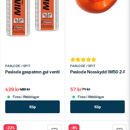
PASLODE / SPIT
PASLODE / SPIT
Paslode gaspatron gul ventil för IM50/IM65/IM200/IM250 2-P
Paslode Nosskydd IM50 2-P
439 kr
57 kr
480 kr
71 kr
Finns i Webblager
Finns i Webblager
Köp
Köp
-22%
-8%