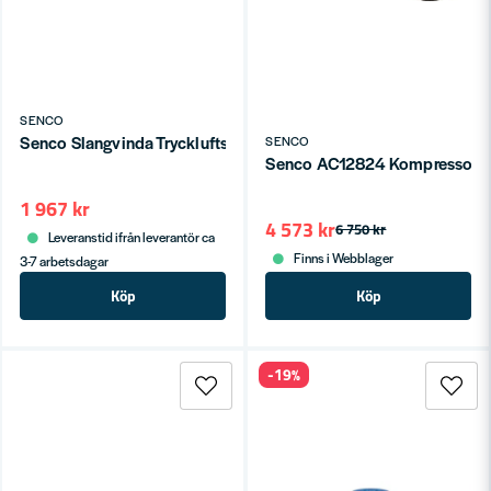
SENCO
Senco Slangvinda Tryckluftsslang Universal PU 30 m x 8mm (in
SENCO
Senco AC12824 Kompressor 9ba
1 967 kr
4 573 kr
6 750 kr
Leveranstid ifrån leverantör ca
Finns i Webblager
3-7 arbetsdagar
Köp
Köp
-19%