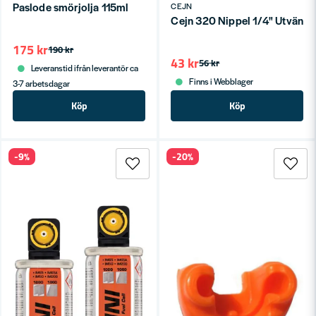
Paslode smörjolja 115ml
CEJN
Cejn 320 Nippel 1/4" Utvändi
175 kr
190 kr
43 kr
56 kr
Leveranstid ifrån leverantör ca
Finns i Webblager
3-7 arbetsdagar
Köp
Köp
-9%
-20%