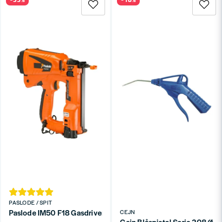
PASLODE / SPIT
Paslode IM50 F18 Gasdriven Dyckertpistol 1,2mm
CEJN
Cejn Blåspistol Serie 208 (1