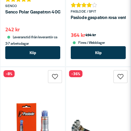
SENCO
Senco Polar Gaspatron 40G -18°C 2-P
PASLODE / SPIT
242 kr
364 kr
494 kr
Leveranstid ifrån leverantör ca
Finns i Webblager
3-7 arbetsdagar
Köp
Köp
-8%
-36%