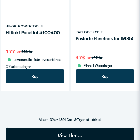
HIKOKI POWERTOOLS
HiKoki Panelfot 4100400
PASLODE / SPIT
Paslode Panelnos för IM350+
177 kr
204 kr
373 kr
448 kr
Leveranstid ifrån leverantör ca
Finns i Webblager
3-7 arbetsdagar
Köp
Köp
Visar 1-32 av 189 i Gas- & Tryckluftsdrivet
Visa fler ...