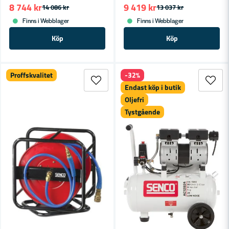
8 744 kr
9 419 kr
14 086 kr
13 037 kr
Finns i Webblager
Finns i Webblager
Köp
Köp
Proffskvalitet
-32%
Endast köp i butik
Oljefri
Tystgående