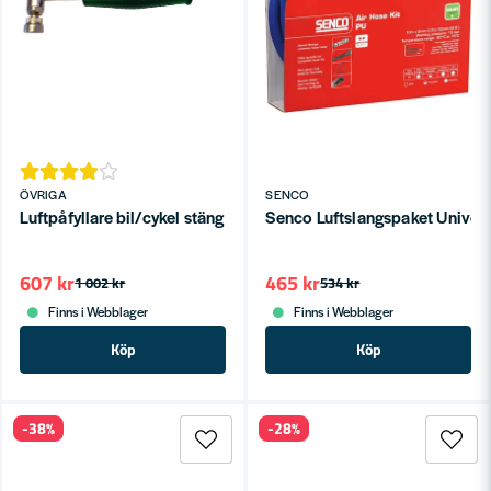
ÖVRIGA
SENCO
Luftpåfyllare bil/cykel stäng
Senco Luftslangspaket Univer
607 kr
465 kr
1 002 kr
534 kr
Finns i Webblager
Finns i Webblager
Köp
Köp
-38%
-28%