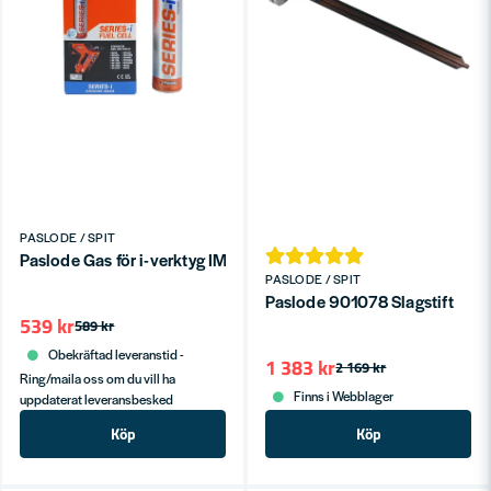
PASLODE / SPIT
Paslode Gas för i-verktyg IM90i, IM100i, PPN50i
PASLODE / SPIT
Paslode 901078 Slagstift
539 kr
589 kr
Obekräftad leveranstid -
1 383 kr
2 169 kr
Ring/maila oss om du vill ha
Finns i Webblager
uppdaterat leveransbesked
Köp
Köp