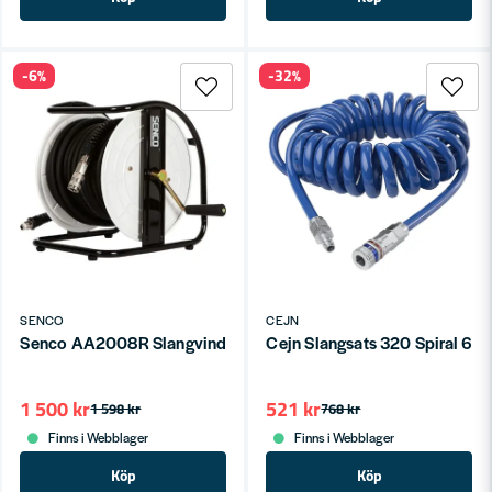
-6%
-32%
SENCO
CEJN
Senco AA2008R Slangvinda Tryckluft Ø12mm 20m
Cejn Slangsats 320 Spiral 6,
1 500 kr
521 kr
1 598 kr
768 kr
Finns i Webblager
Finns i Webblager
Köp
Köp