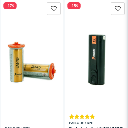
-17%
-15%
PASLODE / SPIT