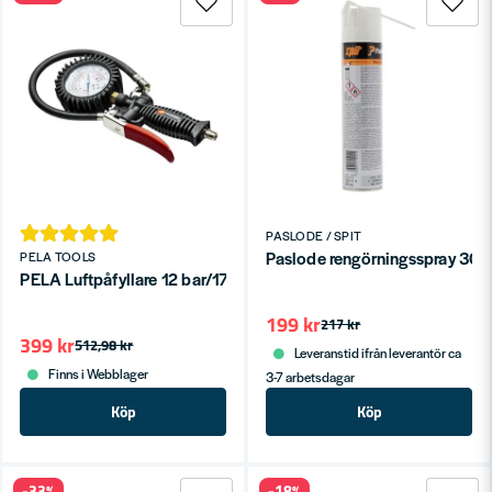
PASLODE / SPIT
Paslode rengörningsspray 30
PELA TOOLS
PELA Luftpåfyllare 12 bar/170 psi
199 kr
217 kr
399 kr
512,98 kr
Leveranstid ifrån leverantör ca
Finns i Webblager
3-7 arbetsdagar
Köp
Köp
-33%
-18%