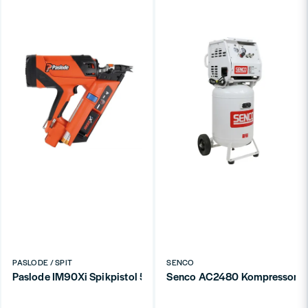
PASLODE / SPIT
SENCO
Paslode IM90Xi Spikpistol 50-90mm 34° Gasdriven
Senco AC2480 Kompressor Olj