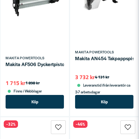
MAKITA POWERTOOLS
Makita AN454 Takpappspistol
MAKITA POWERTOOLS
Makita AF506 Dyckertpistol 1,2mm
3 732 kr
4 131 kr
1 715 kr
1 898 kr
Leveranstid ifrån leverantör ca
Finns i Webblager
3-7 arbetsdagar
Köp
Köp
-32%
-46%