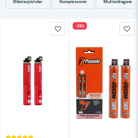
Blästerpistoler
Kompressorer
Mutterdragare
Klammerpistoler
.
Mutterdragare
tryckluftsdrivna.
Slipmaskiner
tryckluftsdrivna.
-26%
Blästerpistoler
och
Spärrskaft
.
Tryckluftsslangar
och
tillbehör
.
Tips inför ditt köp
Kompressorkapacitet matcha mot verktygens
luftbehov.
Oljefri kompressor för måleri och livsmedel.
Underhåll luftfilter och kondensvatten
regelbundet.
Komplettera med
personligt skydd
.
Varför handla hos Toolab?
Brett utbud för proffsbruk.
Stor produktkunskap.
Vi använder produkterna själva.
Snabb leverans direkt från lager.
Se hela
Maskin, Laser & Handverktyg
.
Kontakta oss
.