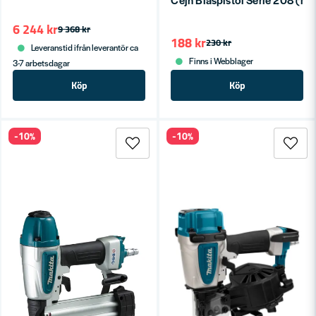
6 244 kr
9 368 kr
188 kr
230 kr
Leveranstid ifrån leverantör ca
Finns i Webblager
3-7 arbetsdagar
Köp
Köp
-10%
-10%