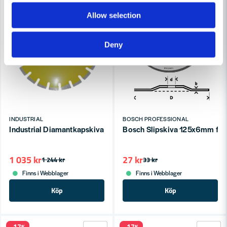
Allow selection
Deny
INDUSTRIAL
BOSCH PROFESSIONAL
Industrial Diamantkapskiva Asfalt 350 mm
Bosch Slipskiva 125x6mm för 
1 035 kr
27 kr
1 244 kr
33 kr
Finns i Webblager
Finns i Webblager
Köp
Köp
-17%
-17%