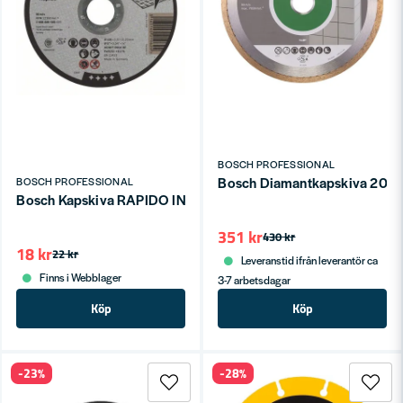
BOSCH PROFESSIONAL
Bosch Diamantkapskiva 20
BOSCH PROFESSIONAL
Bosch Kapskiva RAPIDO INOX 125x1x22,2mm för Rostfritt
351 kr
430 kr
18 kr
22 kr
Leveranstid ifrån leverantör ca
Finns i Webblager
3-7 arbetsdagar
Köp
Köp
-23%
-28%