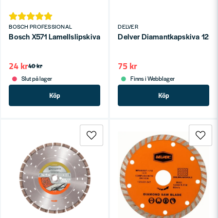
BOSCH PROFESSIONAL
DELVER
Bosch X571 Lamellslipskiva 125 mm - Högpresterande PRO-ser
Delver Diamantkapskiva 125mm
24 kr
75 kr
40 kr
Slut på lager
Finns i Webblager
Köp
Köp