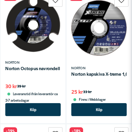
NORTON
Norton Octopus navrondell för vinkelslipmaskiner
NORTON
Norton kapskiva X-treme 1,0
30 kr
39 kr
25 kr
33 kr
Leveranstid ifrån leverantör ca
Finns i Webblager
3-7 arbetsdagar
Köp
Köp
-19%
-18%