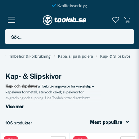
Kvalitetsverktyg
Fraktfritt över 999 SEK*
En järnhandel för alla
Sök...
Butik i Göteborg
m
Tillbehör & Förbrukning
Kapa, slipa & polera
Kap- & Slipskivor
Kap- & Slipskivor
Kap- och slipskivor
är förbrukningsvaror för vinkelslip –
kapskivor för metall, sten och kakel; slipskivor för
avgradning och slipning. Hos Toolab hittar du ett brett
sortiment.
Visa mer
Vårt sortiment
Mest populära
106 produkter
Kapskivor för metall.
Kapskivor för sten.