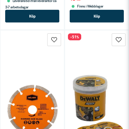
Leveranstid ifrån leverantör ca
Finns i Webblager
3-7 arbetsdagar
Köp
Köp
-51%