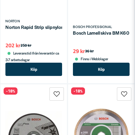
NORTON
Norton Rapid Strip slipnylonrondell
BOSCH PROFESSIONAL
Bosch Lamellskiva BM K60
202 kr
250 kr
29 kr
36 kr
Leveranstid ifrån leverantör ca
Finns i Webblager
3-7 arbetsdagar
Köp
Köp
-18%
-18%