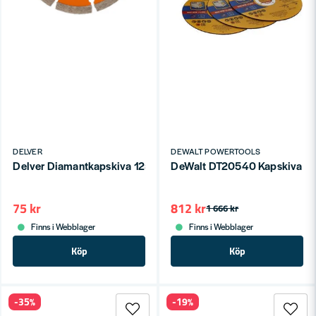
DELVER
DEWALT POWERTOOLS
Delver Diamantkapskiva 125mm Segmenterad
DeWalt DT20540 Kapskiva 12
75 kr
812 kr
1 666 kr
Finns i Webblager
Finns i Webblager
Köp
Köp
-35%
-19%