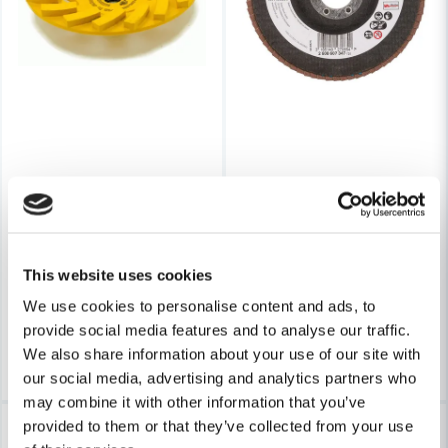
DEWALT POWERTOOLS
BOSCH PROFESSIONAL
DeWalt DT3797 Diamantslipskål 125mm (Turbo)
Bosch Lamellslipskiva BM 
This website uses cookies
760 kr
29 kr
1 107 kr
36 kr
We use cookies to personalise content and ads, to
Finns i Webblager
Finns i Webblager
provide social media features and to analyse our traffic.
Köp
Köp
We also share information about your use of our site with
our social media, advertising and analytics partners who
may combine it with other information that you’ve
-17%
-25%
provided to them or that they’ve collected from your use