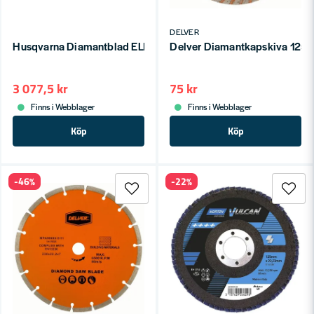
DELVER
Husqvarna Diamantblad ELITE-CUT S35 EXO-GRIT
Delver Diamantkapskiva 125
3 077,5 kr
75 kr
Finns i Webblager
Finns i Webblager
Köp
Köp
-46%
-22%