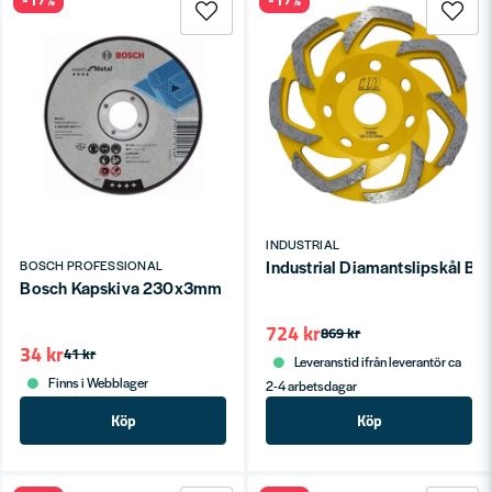
INDUSTRIAL
Industrial Diamantslipskål 
BOSCH PROFESSIONAL
Bosch Kapskiva 230x3mm för Metall - RAK
724 kr
869 kr
34 kr
41 kr
Leveranstid ifrån leverantör ca
Finns i Webblager
2-4 arbetsdagar
Köp
Köp