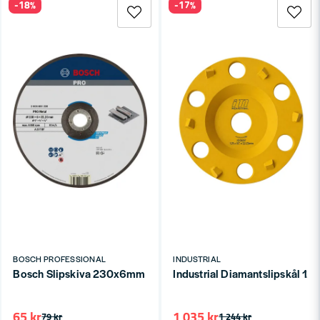
-18%
-17%
BOSCH PROFESSIONAL
INDUSTRIAL
Bosch Slipskiva 230x6mm för Metall
Industrial Diamantslipskål 
65 kr
1 035 kr
79 kr
1 244 kr