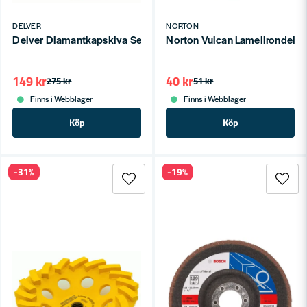
DELVER
NORTON
Delver Diamantkapskiva Segmenterad 230mm
Norton Vulcan Lamellrondell
149 kr
40 kr
275 kr
51 kr
Finns i Webblager
Finns i Webblager
Köp
Köp
-31%
-19%