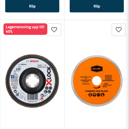
Köp
Köp
Lagerrensning upp till
40%