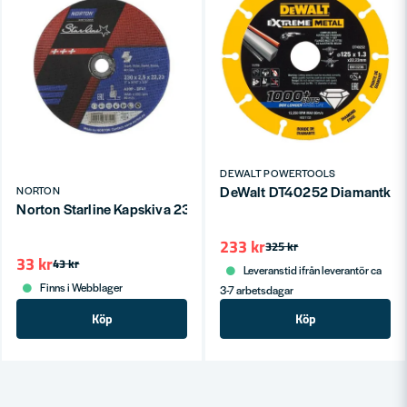
DEWALT POWERTOOLS
DeWalt DT40252 Diamantkapsk
NORTON
Norton Starline Kapskiva 230x1,9mm
233 kr
325 kr
33 kr
43 kr
Leveranstid ifrån leverantör ca
Finns i Webblager
3-7 arbetsdagar
Köp
Köp