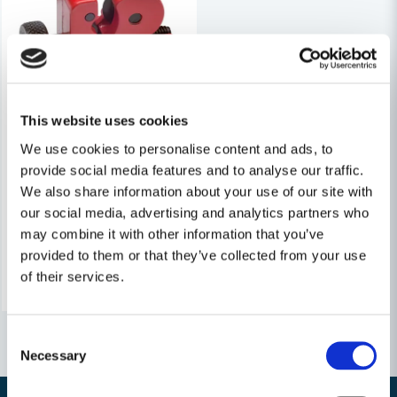
This website uses cookies
ETC
We use cookies to personalise content and ads, to
ETC Röravskärare 3-16mm
provide social media features and to analyse our traffic.
We also share information about your use of our site with
48 kr
our social media, advertising and analytics partners who
78 kr
may combine it with other information that you’ve
Finns i Webblager
provided to them or that they’ve collected from your use
Köp
of their services.
Consent
Necessary
Selection