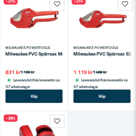
-25%
-25%
MILWAUKEE POWERTOOLS
MILWAUKEE POWERTOOLS
Milwaukee PVC Spärrsax Med Spärrfunktion 42mm
Milwaukee PVC Spärrsax 63
831 kr
1 119 kr
1 108 kr
1 488 kr
Leveranstid ifrån leverantör ca
Leveranstid ifrån leverantör ca
3-7 arbetsdagar
3-7 arbetsdagar
Köp
Köp
-38%