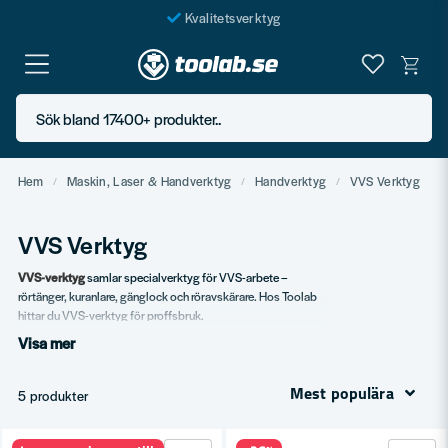
Kvalitetsverktyg
Fraktfritt över 999 SEK*
En järnhandel för alla
Sök bland 17400+ produkter..
Butik i Göteborg
Hem
Maskin, Laser & Handverktyg
Handverktyg
VVS Verktyg
VVS Verktyg
VVS-verktyg
samlar specialverktyg för VVS-arbete –
rörtänger, kuranlare, gänglock och röravskärare. Hos Toolab
hittar du VVS-verktyg för proffsbruk.
Visa mer
Vårt sortiment
Rörtänger.
Mest populära
5 produkter
Röravskärare.
Gänglock.