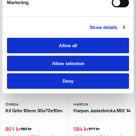
Marketing
Finns i Webblager
3-7 arbetsdagar
Köp
Köp
Show details
-18%
-36%
Allow all
Allow selection
Deny
ÖVRIGA
HARPUN
Kil Grön 10mm 30x70x10mm (1000st/frp)
Harpun Justerbricka MIX 140s
801 kr
584 kr
982 kr
911 kr