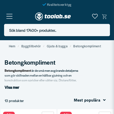
Kvalitetsverktyg
Fraktfritt över 999 SEK*
En järnhandel för alla
Sök bland 17400+ produkter..
Butik i Göteborg
Hem
Byggtillbehör
Gjuta & bygga
Betongkompliment
Betongkompliment
Betongkompliment
är de små men avgörande detaljerna
som gör skillnaden mellan en hållbar gjutning och en
konstruktion som spricker eller sätter sig. Distansfötter,
armeringsstöd, formstöd och kantlister är produkterna som
Visa mer
inte syns i slutresultatet men som avgör hela konstruktionens
livslängd. Hos Toolab hittar du ett brett sortiment av
Mest populära
betongkompliment för plattor, väggar och pelare. Vi
13 produkter
använder själva produkterna i grundarbeten och vet vilka
kvaliteter som faktiskt håller måttet när lasten kommer.