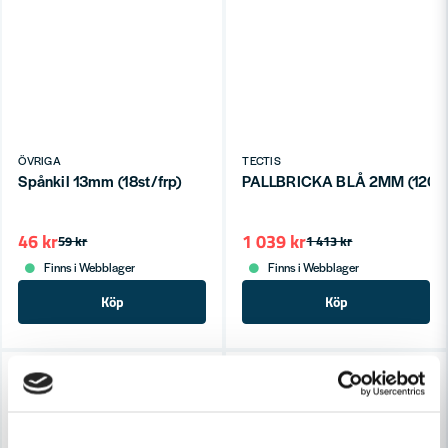
ÖVRIGA
TECTIS
Spånkil 13mm (18st/frp)
PALLBRICKA BLÅ 2MM (1200
46 kr
1 039 kr
59 kr
1 413 kr
Finns i Webblager
Finns i Webblager
Köp
Köp
-30%
-26%