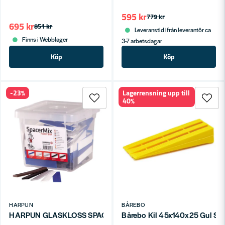
595 kr
779 kr
695 kr
851 kr
Leveranstid ifrån leverantör ca
Finns i Webblager
3-7 arbetsdagar
Köp
Köp
-23%
Lagerrensning upp till
40%
HARPUN
BÅREBO
HARPUN GLASKLOSS SPACERMIX 200ST
Bårebo Kil 45x140x25 Gul SB