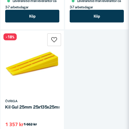
Leveranstid ifrån leverantör ca
Leveranstid ifrån leverantör ca
3-7 arbetsdagar
3-7 arbetsdagar
Köp
Köp
-18%
ÖVRIGA
Kil Gul 25mm 25x135x25mm (250st/frp)
1 357 kr
1 662 kr