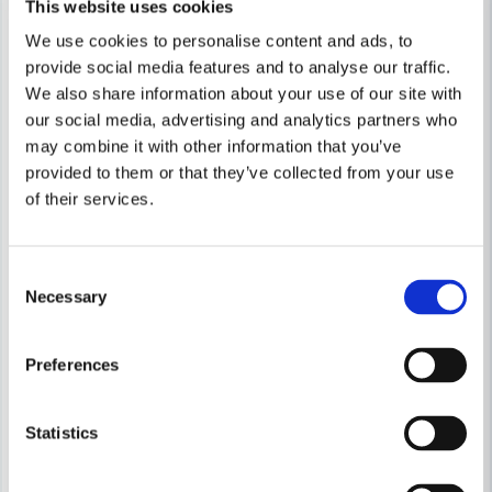
This website uses cookies
We use cookies to personalise content and ads, to
provide social media features and to analyse our traffic.
We also share information about your use of our site with
our social media, advertising and analytics partners who
may combine it with other information that you’ve
provided to them or that they’ve collected from your use
of their services.
Consent
Necessary
Selection
Preferences
HARPUN
HARPUN PLASTKIL MIX 240 LÅD=240ST
TECTIS
PALLBRICKA GRÖN 5MM (50
Statistics
547 kr
779 kr
798 kr
1 085 kr
Leveranstid ifrån leverantör ca