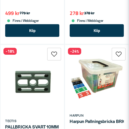
tjocklek.
Vibrera betongen. En vibrator tar bort luftfickor
499 kr
278 kr
779 kr
378 kr
och ger en tätare, starkare betong.
Finns i Webblager
Finns i Webblager
Härdning är allt. Håll betongen fuktig de första
Köp
Köp
dagarna för full hållfasthet.
Därför handlar proffsen hos oss
Brett utbud i alla vanliga dimensioner.
-18%
-24%
Stor produktkunskap – vi vet vad som behövs
för olika konstruktioner.
Vi använder produkterna själva i grundarbeten.
Snabb leverans direkt från lager.
Komplettera med
betongblandare
och
stämpar & stöttor
i
kategorin
Gjuta & bygga
.
Kontakta oss
för
projektrådgivning.
HARPUN
Harpun Pallningsbricka BRI
TECTIS
PALLBRICKA SVART 10MM (300 ST/FRP)