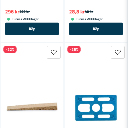
296 kr
28,8 kr
382 kr
48 kr
Finns i Webblager
Finns i Webblager
Köp
Köp
-22%
-26%