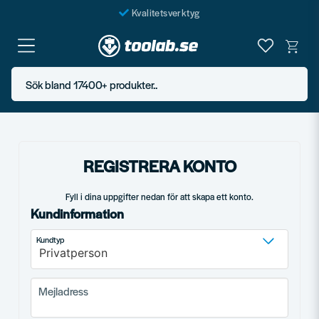
Kvalitetsverktyg
Fraktfritt över 999 SEK*
En järnhandel för alla
Sök bland 17400+ produkter..
Butik i Göteborg
REGISTRERA KONTO
Fyll i dina uppgifter nedan för att skapa ett konto.
Kundinformation
frontend.form.customer_type
frontend.form.customr-type
Kundtyp
Mejladress
Mejladress