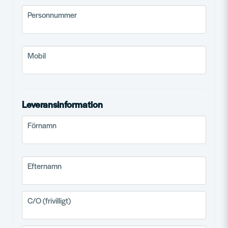
Personnummer
Personnummer
Mobil
Mobil
Leveransinformation
frontend.form.billing_address.firstname
Förnamn
frontend.form.billing_address.lastname
Efternamn
frontend.form.billing_address.co_address
C/O (frivilligt)