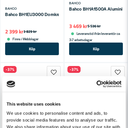
BAHCO
Bahco BH1A1500A Aluminiumd
BAHCO
Bahco BH1EU3000 Domkraft Kompakt (3000kg)
3 469 kr
5 536 kr
2 399 kr
3 829 kr
Leveranstid ifrån leverantör ca
Finns i Webblager
3-7 arbetsdagar
Köp
Köp
-37%
-37%
This website uses cookies
We use cookies to personalise content and ads, to
provide social media features and to analyse our traffic.
We also share information about your use of our site with