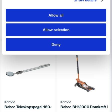
Show details
5 211 kr
5 155 kr
8 317 kr
8 227 kr
Leveranstid ifrån leverantör ca
Leveranstid ifrån leverantör ca
Allow all
7-10 arbetsdagar
3-7 arbetsdagar
Köp
Köp
Allow selection
Deny
-37%
-37%
BAHCO
BAHCO
Bahco Teleskopspegel 180-655 mm
Bahco BH12000 Domkraft Lå