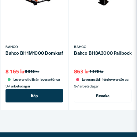
BAHCO
BAHCO
Bahco BH1M1000 Domkraft Allround (1000kg)
Bahco BH3A3000 Pallbockar m
8 165 kr
863 kr
8 818 kr
1 378 kr
Leveranstid ifrån leverantör ca
Leveranstid ifrån leverantör ca
3-7 arbetsdagar
3-7 arbetsdagar
Köp
Bevaka