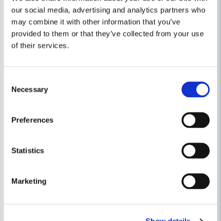
our social media, advertising and analytics partners who
may combine it with other information that you’ve
provided to them or that they’ve collected from your use
of their services.
Consent
Necessary
Selection
Preferences
Statistics
Marketing
BAHCO
BAHCO
Bahco BH1A2500A Aluminiumdomkraft 2,5 T
Bahco B