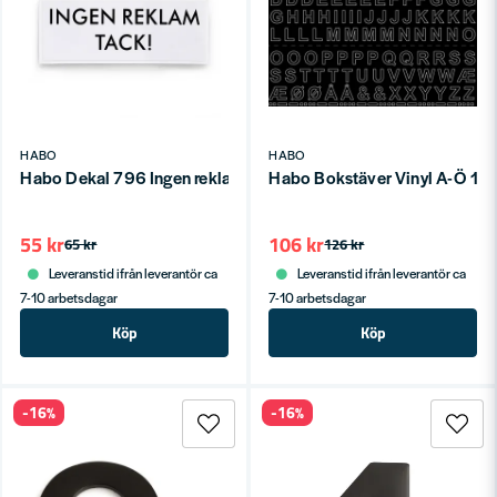
HABO
HABO
Habo Dekal 796 Ingen reklam Vit SB
Habo Bokstäver Vinyl A-Ö 13
55 kr
106 kr
65 kr
126 kr
Leveranstid ifrån leverantör ca
Leveranstid ifrån leverantör ca
7-10 arbetsdagar
7-10 arbetsdagar
Köp
Köp
-16%
-16%