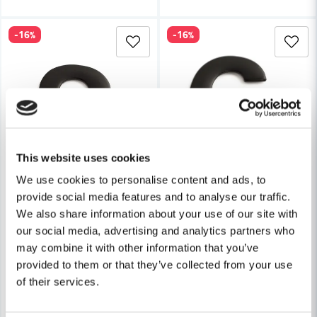
-16%
-16%
This website uses cookies
We use cookies to personalise content and ads, to
provide social media features and to analyse our traffic.
HABO
HABO
We also share information about your use of our site with
Habo Siffra Rostfritt 50mm Svart 3 SB
Habo Siffra Rostfritt 50mm Sv
our social media, advertising and analytics partners who
may combine it with other information that you’ve
73 kr
73 kr
87 kr
87 kr
provided to them or that they’ve collected from your use
of their services.
Leveranstid ifrån leverantör ca
Leveranstid ifrån leverantör ca
7-10 arbetsdagar
7-10 arbetsdagar