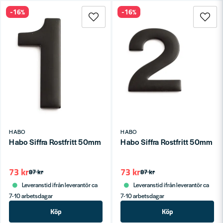
-16%
-16%
HABO
HABO
Habo Siffra Rostfritt 50mm Svart 1 SB
Habo Siffra Rostfritt 50mm Sv
73 kr
73 kr
87 kr
87 kr
Leveranstid ifrån leverantör ca
Leveranstid ifrån leverantör ca
7-10 arbetsdagar
7-10 arbetsdagar
Köp
Köp