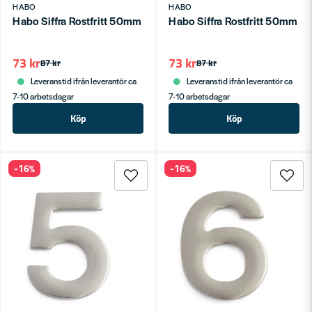
HABO
HABO
Habo Siffra Rostfritt 50mm 3 SB
Habo Siffra Rostfritt 50mm 4
73 kr
73 kr
87 kr
87 kr
Leveranstid ifrån leverantör ca
Leveranstid ifrån leverantör ca
7-10 arbetsdagar
7-10 arbetsdagar
Köp
Köp
-16%
-16%