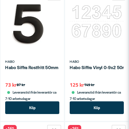
HABO
HABO
Habo Siffra Rostfritt 50mm Svart 5 SB
Habo Siffra Vinyl 0-9x2 50mm
73 kr
125 kr
87 kr
149 kr
Leveranstid ifrån leverantör ca
Leveranstid ifrån leverantör ca
7-10 arbetsdagar
7-10 arbetsdagar
Köp
Köp
-16%
-16%