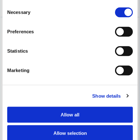
Köp
Köp
Consent
Necessary
Selection
-16%
-16%
Preferences
Statistics
Marketing
Show details
HABO
HABO
Habo Siffra Rostfritt 50mm Svart 7 SB
Habo Siffra Rostfritt 50mm Sv
Allow all
73 kr
73 kr
87 kr
87 kr
Allow selection
Leveranstid ifrån leverantör ca
Leveranstid ifrån leverantör ca