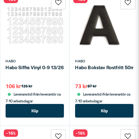
HABO
HABO
Habo Siffra Vinyl 0-9 13/26mm Vit SB
Habo Bokstav Rostfritt 50mm
106 kr
73 kr
126 kr
87 kr
Leveranstid ifrån leverantör ca
Leveranstid ifrån leverantör ca
7-10 arbetsdagar
7-10 arbetsdagar
Köp
Köp
-16%
-16%