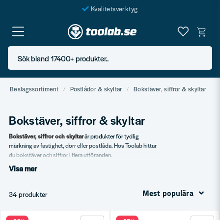
Kvalitetsverktyg
Fraktfritt över 999 SEK*
En järnhandel för alla
Sök bland 17400+ produkter..
Butik i Göteborg
Beslagssortiment
Postlådor & skyltar
Bokstäver, siffror & skyltar
Bokstäver, siffror & skyltar
Bokstäver, siffror och skyltar
är produkter för tydlig
märkning av fastighet, dörr eller postlåda. Hos Toolab hittar
du bokstäver och siffror i flera utföranden.
Visa mer
Vårt sortiment
Husnummer i flera storlekar.
Mest populära
34 produkter
Bokstäver för namn.
Skyltar för informativ märkning.