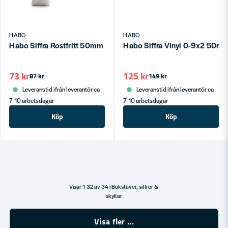
HABO
HABO
Habo Siffra Rostfritt 50mm 7 SB
Habo Siffra Vinyl 0-9x2 50mm
73 kr
125 kr
87 kr
149 kr
Leveranstid ifrån leverantör ca
Leveranstid ifrån leverantör ca
7-10 arbetsdagar
7-10 arbetsdagar
Köp
Köp
Visar 1-32 av 34 i Bokstäver, siffror &
skyltar
Visa fler ...