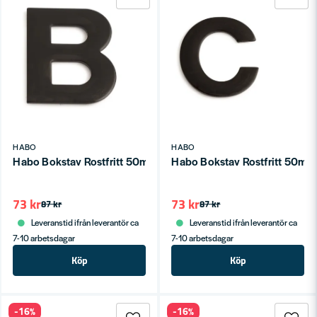
HABO
HABO
Habo Bokstav Rostfritt 50mm Svart B SB
Habo Bokstav Rostfritt 50mm
73 kr
73 kr
87 kr
87 kr
Leveranstid ifrån leverantör ca
Leveranstid ifrån leverantör ca
7-10 arbetsdagar
7-10 arbetsdagar
Köp
Köp
-16%
-16%