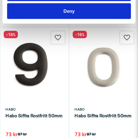
7-10 arbetsdagar
7-10 arbetsdagar
Deny
Köp
Köp
-16%
-16%
HABO
HABO
Habo Siffra Rostfritt 50mm Svart 9 SB
Habo Siffra Rostfritt 50mm 0
73 kr
73 kr
87 kr
87 kr