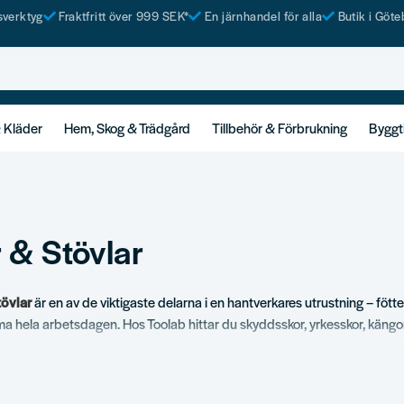
tsverktyg
Fraktfritt över 999 SEK*
En järnhandel för alla
Butik i Göte
& Kläder
Hem, Skog & Trädgård
Tillbehör & Förbrukning
Byggt
 & Stövlar
tövlar
är en av de viktigaste delarna i en hantverkares utrustning – föt
 hela arbetsdagen. Hos Toolab hittar du skyddsskor, yrkesskor, kängor, 
 Vi använder produkterna själva och vet vilka modeller som klarar både 
.