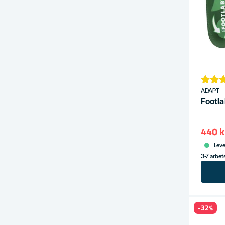
ADAPT
Footla
440 k
Leve
3-7 arbe
-32%