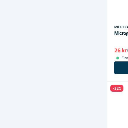
Stor produ
Vi använder
Snabb lever
Se hela
Per
MICRO
Micro
26 kr
Finn
-32%