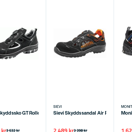
SIEVI
MONI
Skyddssko GT Roller+ S3
Sievi Skyddssandal Air Roller XL S1
Moni
 kr
2 489 kr
1 62
3 632 kr
3 398 kr