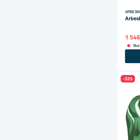
ARBESK
Arbes
1 546
Slut
-32%