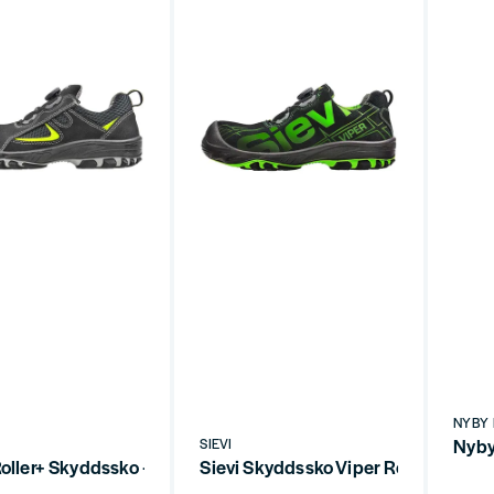
NYBY
Nyby
SIEVI
Roller+ Skyddssko – BOA-snörning, Kompositskydd, ESD
Sievi Skyddssko Viper Roller+ S3 B