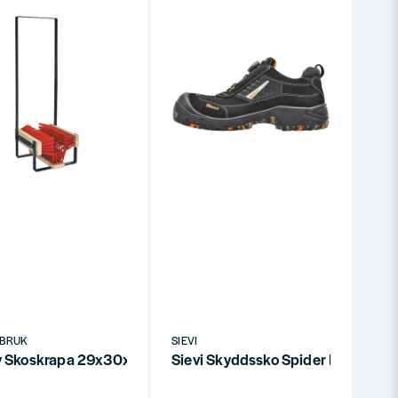
 BRUK
SIEVI
 Skoskrapa 29x30x80cm
Sievi Skyddssko Spider Roller XL
OA