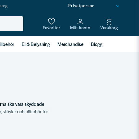
borg
illbehör
El & Belysning
Merchandise
Blogg
terna ska vara skyddade
stövlar och tillbehör för
slitage och långa