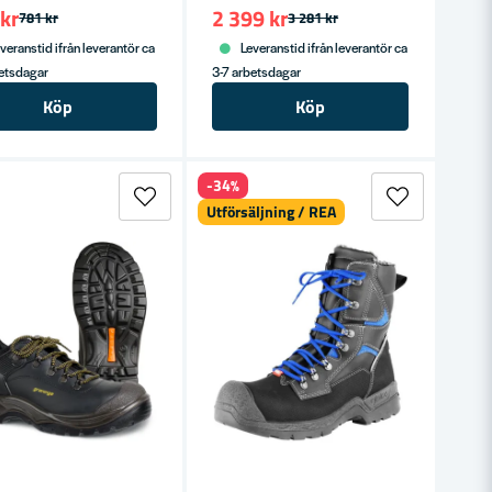
kr
2 399 kr
781 kr
3 281 kr
veranstid ifrån leverantör ca
Leveranstid ifrån leverantör ca
betsdagar
3-7 arbetsdagar
Köp
Köp
-34%
Utförsäljning / REA