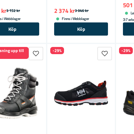
501 
 kr
2 374 kr
3 152 kr
3 046 kr
Le
s i Webblager
Finns i Webblager
3-7 ar
Köp
Köp
sning upp till
-29%
-29%