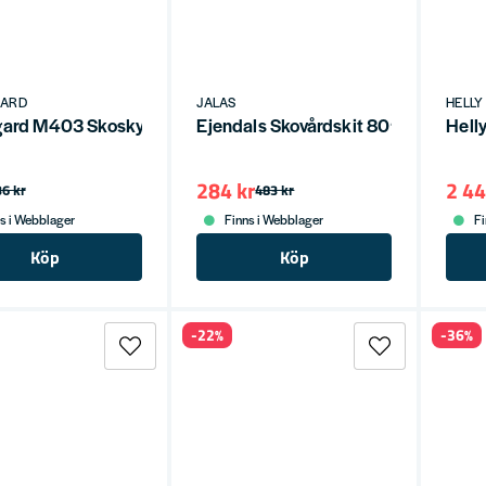
ktkunskap.
 produkterna själva.
ans direkt från lager.
sonligt Skydd & Kläder
.
Kontakta oss
.
GARD
JALAS
HELLY
gard M403 Skoskydd Vit 2st
Ejendals Skovårdskit 8019-1
Hell
284 kr
2 44
36 kr
483 kr
s i Webblager
Finns i Webblager
Fi
Köp
Köp
-22%
-36%