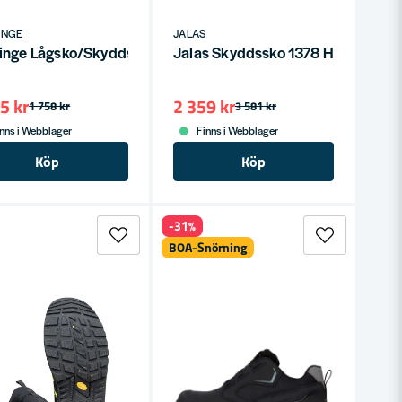
INGE
JALAS
umtåhätta
on 2 S1P BOA
inge Lågsko/Skyddssko 2701 S3
Jalas Skyddssko 1378 Heavy Duty
5 kr
2 359 kr
1 758 kr
3 581 kr
nns i Webblager
Finns i Webblager
Köp
Köp
-31%
BOA-Snörning