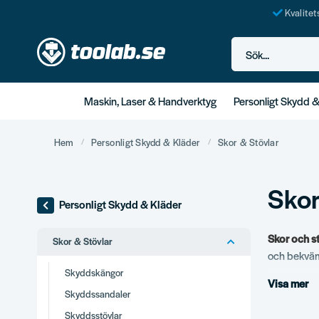
Kvalite
Sök...
Maskin, Laser & Handverktyg
Personligt Skydd 
Hem
Personligt Skydd & Kläder
Skor & Stövlar
Skor
Personligt Skydd & Kläder
Skor och s
Skor & Stövlar
och bekväma
proffsbruk.
Skyddskängor
Visa mer
arbetspass
Skyddssandaler
Skyddsstövlar