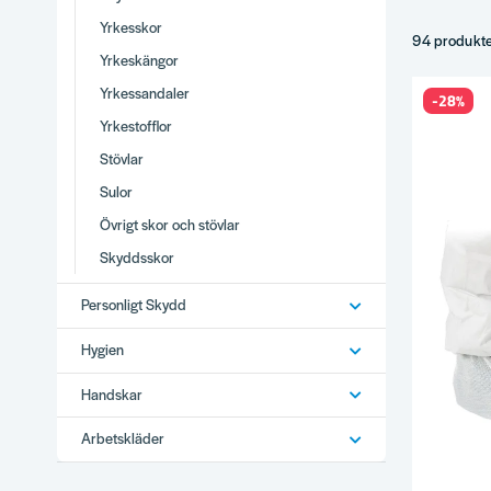
Vårt s
Yrkesskor
Skyddssko
94 produkt
Yrkeskängor
Skyddskän
Skyddssan
Yrkessandaler
-28%
Skyddsstö
Yrkestofflor
Yrkesskor
Stövlar
Yrkessanda
Sulor
Stövlar
för
Sulor
och i
Övrigt skor och stövlar
Övrigt skor
Skyddsskor
Tips in
Personligt Skydd
Skyddsklass
Stålhätta el
Hygien
Inläggssulo
Handskar
Storlek – vä
Varför
Arbetskläder
Brett utbud