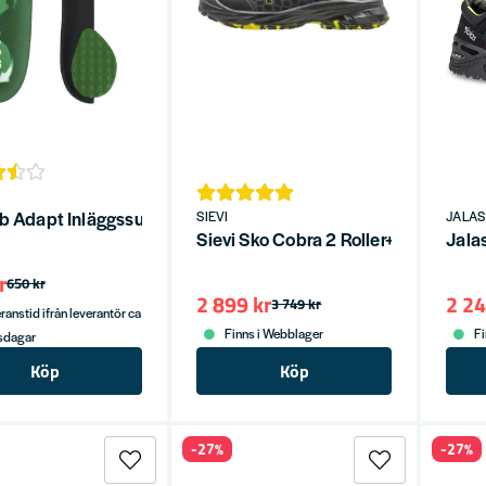
b Adapt Inläggssula Stable Track Neutral
SIEVI
JALAS
Sievi Sko Cobra 2 Roller+ BOA Sk
Jala
r
650 kr
2 899 kr
2 24
3 749 kr
ranstid ifrån leverantör ca
Finns i Webblager
Fi
tsdagar
Köp
Köp
-27%
-27%