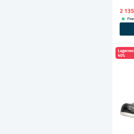
2 135
Finn
Lagerren
40%