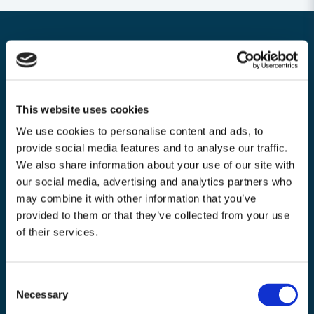
Nyhetsbrev
Bli medlem i vårt nyhetsbrev och ta del av våra nyheter och erbjudande.
This website uses cookies
We use cookies to personalise content and ads, to
provide social media features and to analyse our traffic.
We also share information about your use of our site with
Mejladress
our social media, advertising and analytics partners who
Skicka
may combine it with other information that you’ve
provided to them or that they’ve collected from your use
email
of their services.
Consent
Necessary
Selection