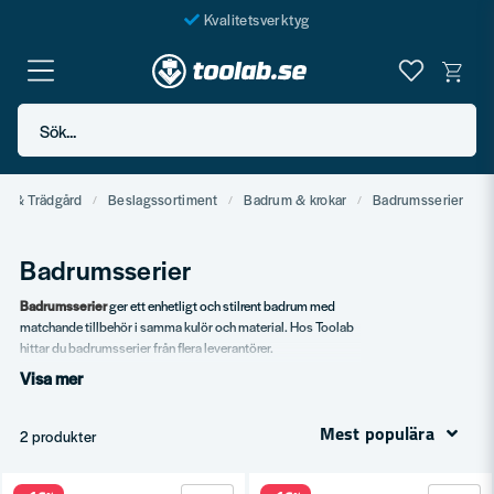
Kvalitetsverktyg
Fraktfritt över 999 SEK*
En järnhandel för alla
Sök...
Butik i Göteborg
g & Trädgård
Beslagssortiment
Badrum & krokar
Badrumsserier
Badrumsserier
Badrumsserier
ger ett enhetligt och stilrent badrum med
matchande tillbehör i samma kulör och material. Hos Toolab
hittar du badrumsserier från flera leverantörer.
Visa mer
Vårt sortiment
Klassiska kromserier.
Mest populära
2 produkter
Moderna svarta serier.
Borstad nickel och krom.