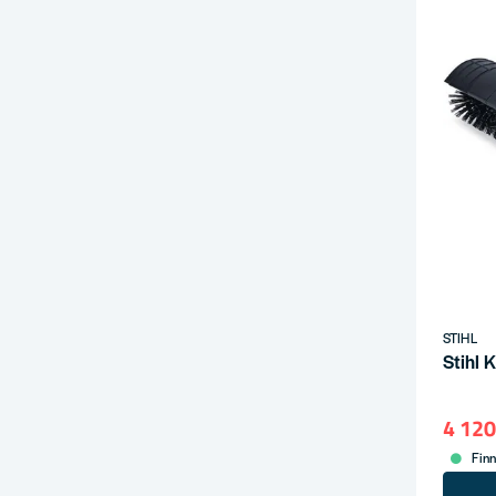
STIHL
Stihl 
4 120
Finn