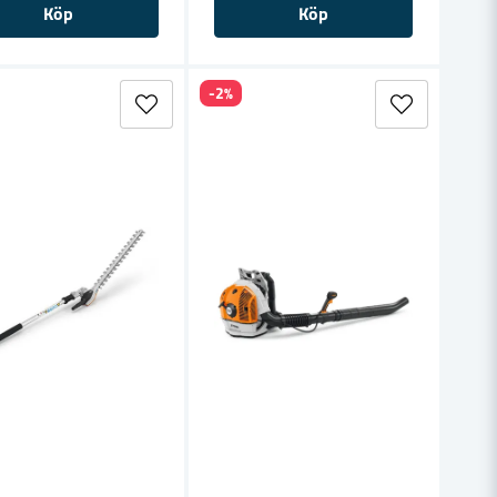
Köp
Köp
-2%