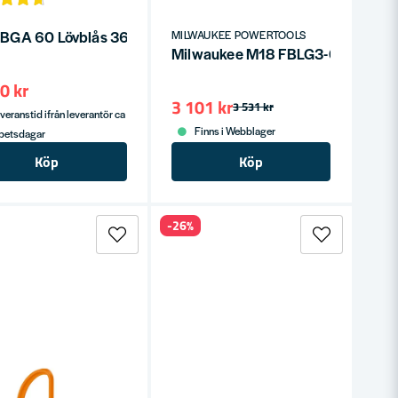
l BGA 60 Lövblås 36V (utan batterier)
MILWAUKEE POWERTOOLS
Milwaukee M18 FBLG3-0 Lövblås 18
0 kr
3 101 kr
3 531 kr
veranstid ifrån leverantör ca
Finns i Webblager
rbetsdagar
Köp
Köp
-26%