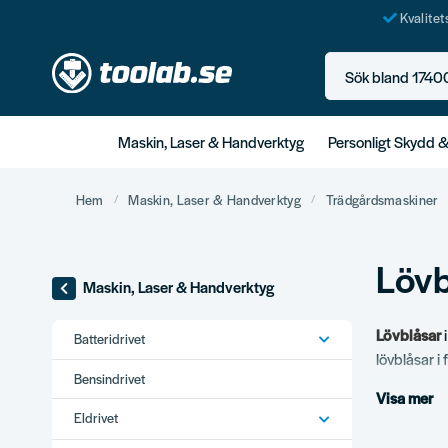
Kvalite
Sök bland 17400+ p
Maskin, Laser & Handverktyg
Personligt Skydd 
Hem
Maskin, Laser & Handverktyg
Trädgårdsmaskiner
Lövb
Maskin, Laser & Handverktyg
Lövblåsar
i
Batteridrivet
lövblåsar i 
Bensindrivet
Visa mer
Vårt s
Eldrivet
Bensindrivn