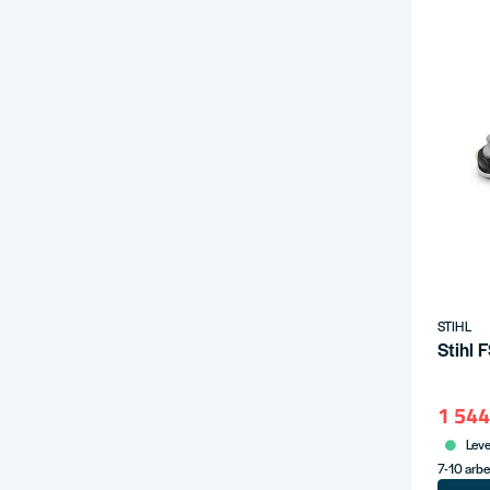
STIHL
Stihl
1 544
Leve
7-10 arb