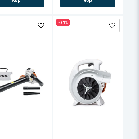
Köp
Köp
-21%