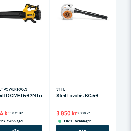
0, BR 350, BR 500, BR 550, BR 600)
LT POWERTOOLS
STIHL
lt DCMBL562N Lövblås 18V XR (Utan batteri)
Stihl Lövblås BG 56
4 kr
3 850 kr
3 079 kr
3 990 kr
nns i Webblager
Finns i Webblager