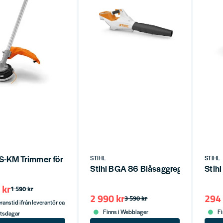
 FS-KM Trimmer för Kombimaskiner KM/KMA
STIHL
STIHL
Stihl BGA 86 Blåsaggregat 36V utan
Stih
 kr
1 590 kr
2 990 kr
294 
3 590 kr
ranstid ifrån leverantör ca
Finns i Webblager
Fi
etsdagar