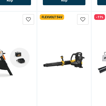
Köp
Köp
FLEXVOLT 54V
-11%