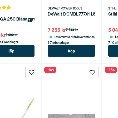
DEWALT POWERTOOLS
STIHL
DeWalt DCMBL777X1 Lövblås 54V X
Stih
BGA 250 Blåsaggregat 36V utan batterier
7 255 kr
5 04
7 733 kr
 kr
4 690 kr
Leveranstid ifrån leverantör ca
Le
s i Webblager
3-7 arbetsdagar
7-10 a
Köp
Köp
-14%
-35%