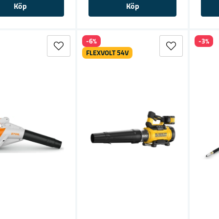
Köp
Köp
-6%
-3%
FLEXVOLT 54V