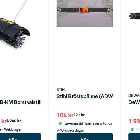
STIHL
Stihl Bröstspänne (ADVANCE,BR 20
DEWA
KB-KM Borstvalstillsats för Kombimaskiner KM/KMA
DeWa
104 kr
121 kr
 kr
1 99
4 240 kr
Leveranstid ifrån leverantör ca
s i Webblager
Fi
7-10 arbetsdagar