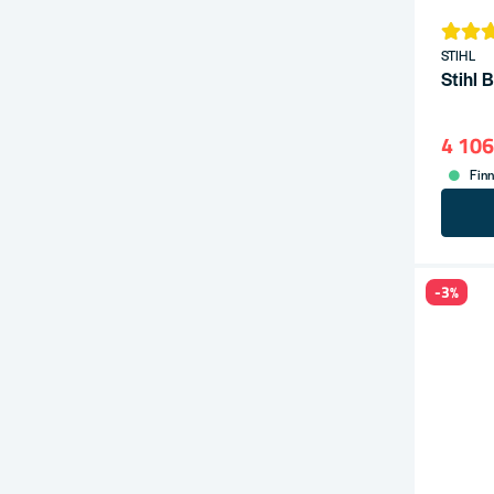
STIHL
Stihl 
4 106
Finn
-3%