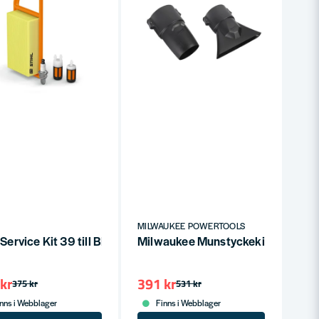
MILWAUKEE POWERTOOLS
 batterier
l Service Kit 39 till BR 500 550 600 700
Milwaukee Munstyckekit för Lövbl
kr
391 kr
375 kr
531 kr
nns i Webblager
Finns i Webblager