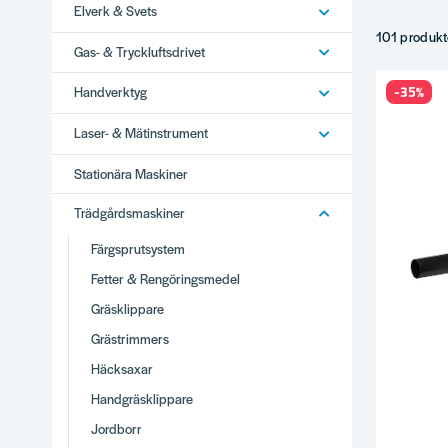
Elverk & Svets
Eldrivna mo
Batteridriv
101 produkt
Gas- & Tryckluftsdrivet
Ryggburna 
Tips
-35%
Handverktyg
Effekt och 
Laser- & Mätinstrument
Hörselkåpor
Batteridriv
Stationära Maskiner
Komplette
Trädgårdsmaskiner
Varför
Färgsprutsystem
Brett utbud
Fetter & Rengöringsmedel
Stor produ
Vi använder
Gräsklippare
Snabb lever
Grästrimmers
Se hela
Tr
Häcksaxar
Handgräsklippare
Jordborr