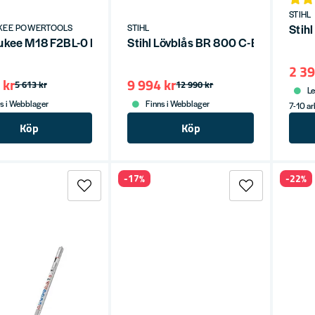
STIHL
Stih
KEE POWERTOOLS
STIHL
kee M18 F2BL-0 Lövblåsare 18V (utan batterier)
Stihl Lövblås BR 800 C-E inkl. styre
2 39
 kr
9 994 kr
5 613 kr
12 990 kr
Le
s i Webblager
Finns i Webblager
7-10 a
Köp
Köp
-17%
-22%