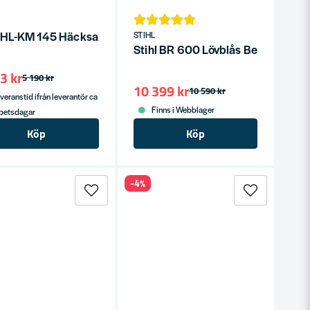
R FLEXVOLT (1x9,0ah)
l HL-KM 145 Häcksax 60cm för Kombimaskiner KM/KMA
STIHL
Stihl BR 600 Lövblås Bensindrive
3 kr
5 190 kr
10 399 kr
10 590 kr
veranstid ifrån leverantör ca
Finns i Webblager
rbetsdagar
Köp
Köp
-4%