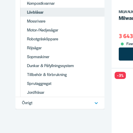
Kompostkvarnar
MILWAU
Lövblåsar
Milwau
Mossrivare
Motor-/Kedjesågar
3 643
Robotgräsklippare
Finn
Röjsågar
Sopmaskiner
Dunkar & Påfyllningssystem
Tillbehör & förbrukning
-3%
Sprutaggregat
Jordfräsar
Övrigt