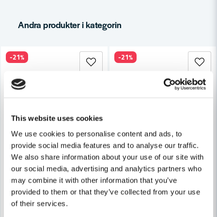
Andra produkter i kategorin
-21%
-21%
Skicka fråga
This website uses cookies
We use cookies to personalise content and ads, to
provide social media features and to analyse our traffic.
We also share information about your use of our site with
STIHL
STIHL
our social media, advertising and analytics partners who
Stihl Munstycke Rakt Till BR 450
Stihl Munstycke Rakt Till BR 
may combine it with other information that you’ve
provided to them or that they’ve collected from your use
110 kr
107 kr
of their services.
140 kr
136 kr
Leveranstid ifrån leverantör ca
Leveranstid ifrån leverantör ca