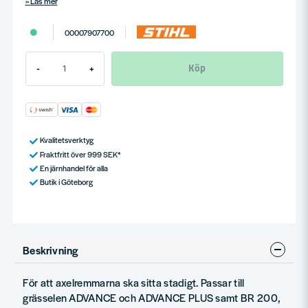
Läs mer
00007907700
Köp
-
+
Kvalitetsverktyg
Fraktfritt över 999 SEK*
En järnhandel för alla
Butik i Göteborg
Beskrivning
För att axelremmarna ska sitta stadigt. Passar till
grässelen ADVANCE och ADVANCE PLUS samt BR 200,