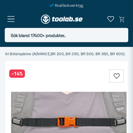
Kvalitetsverktyg
Fraktfritt över 999 SEK*
En järnhandel för alla
Sök bland 17400+ produkter..
Butik i Göteborg
Stihl Bröstspänne (ADVANCE,BR 200, BR 350, BR 500, BR 550, BR 600)
-
14
%