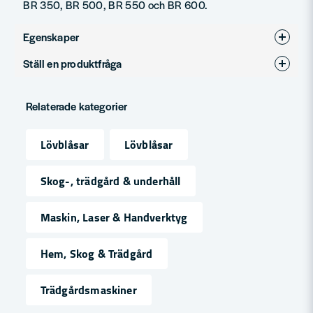
BR 350, BR 500, BR 550 och BR 600.
Egenskaper
Ställ en produktfråga
Produkttyp
Tillbehör
question
Fråga oss något om denna produkten...
Relaterade kategorier
Lövblåsar
Lövblåsar
name
Namn
Skog-, trädgård & underhåll
Maskin, Laser & Handverktyg
email
Mejladress
Hem, Skog & Trädgård
Trädgårdsmaskiner
Ja, ni får publicera min fråga