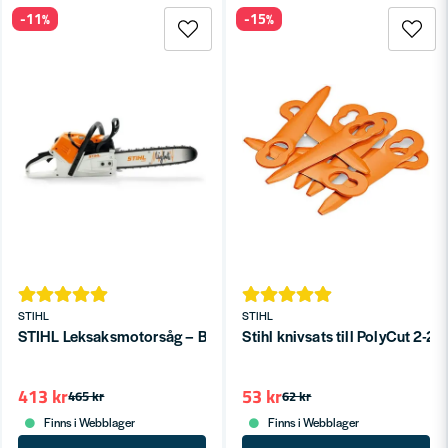
-11%
-15%
STIHL
STIHL
STIHL Leksaksmotorsåg – Batteridriven och Realistisk för Barn
Stihl knivsats till PolyCut 2-2 
413 kr
53 kr
465 kr
62 kr
Finns i Webblager
Finns i Webblager