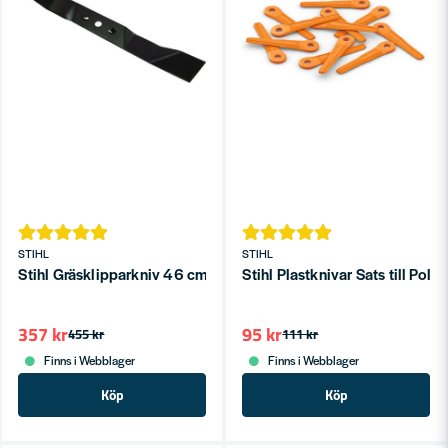
STIHL
STIHL
Stihl Gräsklipparkniv 46 cm – För RM 2 R, RM 2 RT, RM 2 RC o
Stihl Plastknivar Sats till Pol
357 kr
95 kr
455 kr
111 kr
Finns i Webblager
Finns i Webblager
Köp
Köp