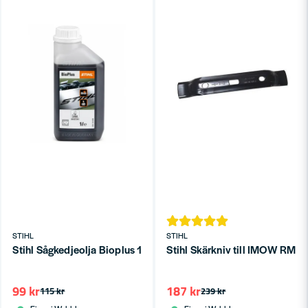
STIHL
STIHL
Stihl Sågkedjeolja Bioplus 1L
99 kr
187 kr
115 kr
239 kr