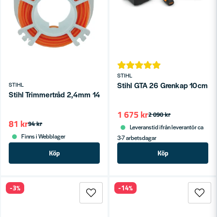
STIHL
Stihl GTA 26 Grenkap 10cm 10
STIHL
Stihl Trimmertråd 2,4mm 14m
1 675 kr
2 090 kr
81 kr
94 kr
Leveranstid ifrån leverantör ca
Finns i Webblager
3-7 arbetsdagar
Köp
Köp
-3%
-14%