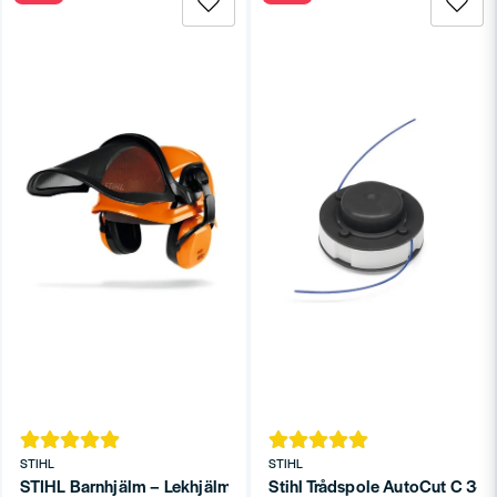
STIHL
STIHL
STIHL Barnhjälm – Lekhjälm för barn från 3 år, justerbar storlek
Stihl Trådspole AutoCut C 3-2