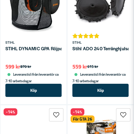
STIHL
STIHL
STIHL DYNAMIC GPA Röjpaket med nätvisir i polyamid
Stihl ADO 240 Terränghjulsat
599 kr
559 kr
870 kr
615 kr
Leveranstid ifrån leverantör ca
Leveranstid ifrån leverantör ca
7-10 arbetsdagar
7-10 arbetsdagar
Köp
Köp
-14%
-14%
För GTA 26