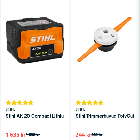
STIHL
STIHL
Stihl AK 20 Compact Lithium Batteri 36V 4,0ah
Stihl Trimmerhuvud PolyCut 6
1 635 kr
244 kr
1 690 kr
285 kr