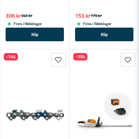
306 kr
153 kr
345 kr
179 kr
Finns i Webblager
Finns i Webblager
Köp
Köp
-14%
-15%