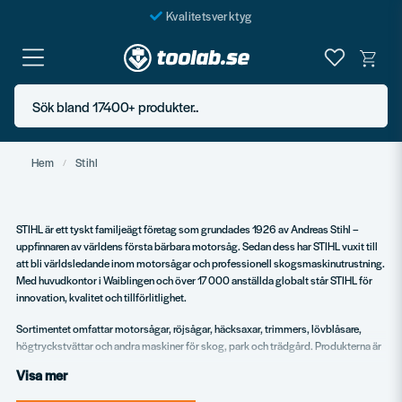
Kvalitetsverktyg
Fraktfritt över 999 SEK*
En järnhandel för alla
Sök bland 17400+ produkter..
Butik i Göteborg
Hem
Stihl
STIHL är ett tyskt familjeägt företag som grundades 1926 av Andreas Stihl –
uppfinnaren av världens första bärbara motorsåg. Sedan dess har STIHL vuxit till
att bli världsledande inom motorsågar och professionell skogsmaskinutrustning.
Med huvudkontor i Waiblingen och över 17 000 anställda globalt står STIHL för
innovation, kvalitet och tillförlitlighet.
Sortimentet omfattar motorsågar, röjsågar, häcksaxar, trimmers, lövblåsare,
högtryckstvättar och andra maskiner för skog, park och trädgård. Produkterna är
kända för sin hållbarhet, ergonomi och höga prestanda – något som gör STIHL till
Visa mer
ett självklart val för både yrkesanvändare och kvalitetsmedvetna privatpersoner