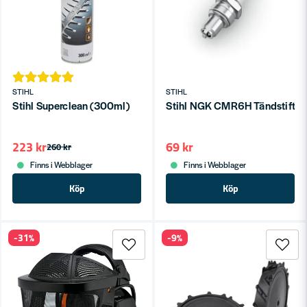
STIHL
STIHL
Stihl Superclean (300ml)
Stihl NGK CMR6H Tändstift
223 kr
69 kr
260 kr
Finns i Webblager
Finns i Webblager
Köp
Köp
-31%
-9%