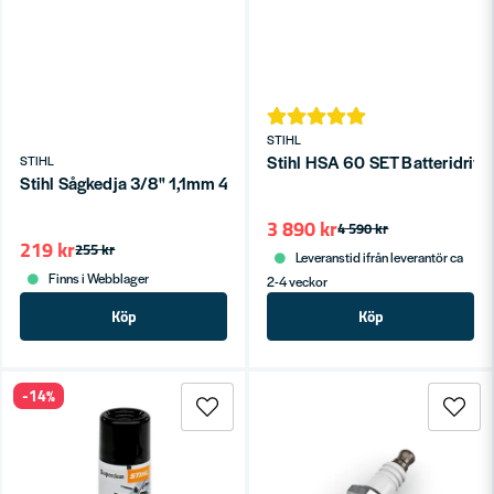
STIHL
Stihl HSA 60 SET Batteridriv
STIHL
Stihl Sågkedja 3/8" 1,1mm 44 länkar PMM3
3 890 kr
4 590 kr
219 kr
255 kr
Leveranstid ifrån leverantör ca
Finns i Webblager
2-4 veckor
Köp
Köp
-14%