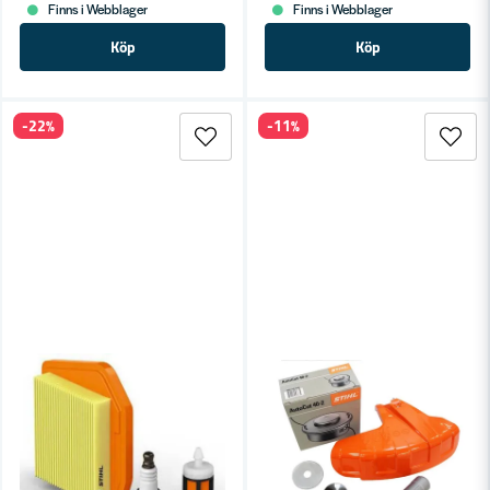
Finns i Webblager
Finns i Webblager
Köp
Köp
-22%
-11%