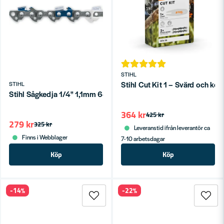
STIHL
Stihl Cut Kit 1 – Svärd och ked
STIHL
Stihl Sågkedja 1/4" 1,1mm 64 länkar PM3
364 kr
425 kr
279 kr
325 kr
Leveranstid ifrån leverantör ca
Finns i Webblager
7-10 arbetsdagar
Köp
Köp
-14%
-22%