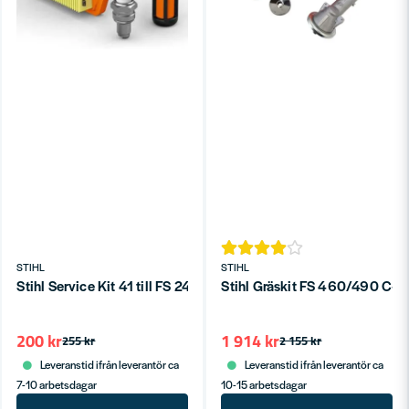
STIHL
STIHL
Stihl Service Kit 41 till FS 240, FS 360, FS 410 och FS 460
Stihl Gräskit FS 460/490 C-E
200 kr
1 914 kr
255 kr
2 155 kr
Leveranstid ifrån leverantör ca
Leveranstid ifrån leverantör ca
7-10 arbetsdagar
10-15 arbetsdagar