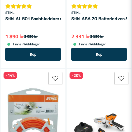
STIHL
STIHL
Stihl AL 501 Snabbladdare med Aktiv Kylning - För AP & AR Bat
Stihl ASA 20 Batteridriven Se
1 890 kr
2 331 kr
2 090 kr
2 590 kr
Finns i Webblager
Finns i Webblager
Köp
Köp
-14%
-20%