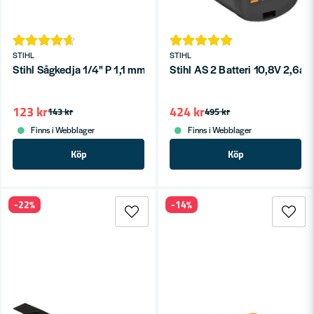
STIHL
STIHL
Stihl Sågkedja 1/4" P 1,1 mm (PM3) till GTA 26
Stihl AS 2 Batteri 10,8V 2,6ah
123 kr
424 kr
143 kr
495 kr
Finns i Webblager
Finns i Webblager
Köp
Köp
-22%
-14%