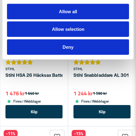
Allow all
Allow selection
Deny
STIHL
STIHL
Stihl HSA 26 Häcksax Batteridriven (1x2,6ah)
Stihl Snabbladdare AL 301
1 476 kr
1 244 kr
1 640 kr
1 590 kr
Finns i Webblager
Finns i Webblager
Köp
Köp
-11%
-15%