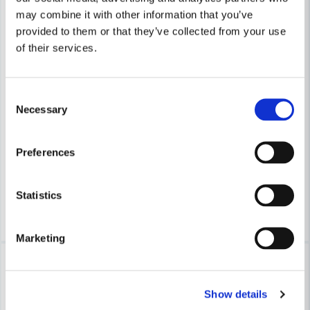
may combine it with other information that you’ve
provided to them or that they’ve collected from your use
of their services.
Consent
STIHL
Necessary
Stihl FSA 30 Batteridriven Gr
STIHL
Selection
Stihl Sats för FS-verktyg GC BC WC
1 635 kr
Preferences
1 940 kr
110 kr
140 kr
Leveranstid ifrån leverantör ca
Finns i Webblager
7-10 arbetsdagar
Statistics
Köp
Köp
Marketing
-10%
-22%
Show details