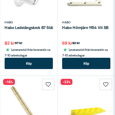
HABO
HABO
Habo Ledstångskrok 87 Stål Varmgalv SB
Habo Hörnjärn 1154 Vit SB
82 kr
69 kr
97 kr
82 kr
Leveranstid ifrån leverantör ca
Leveranstid ifrån leverantör ca
7-10 arbetsdagar
7-10 arbetsdagar
Köp
Köp
-16%
-33%