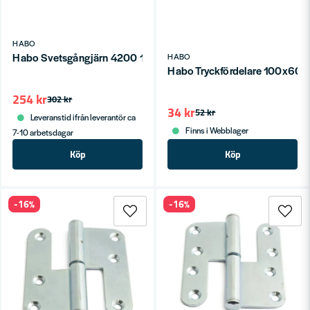
HABO
Habo Svetsgångjärn 4200 180mm Stål SB
HABO
Habo Tryckfördelare 100x60m
254 kr
302 kr
34 kr
52 kr
Leveranstid ifrån leverantör ca
Finns i Webblager
7-10 arbetsdagar
Köp
Köp
-16%
-16%