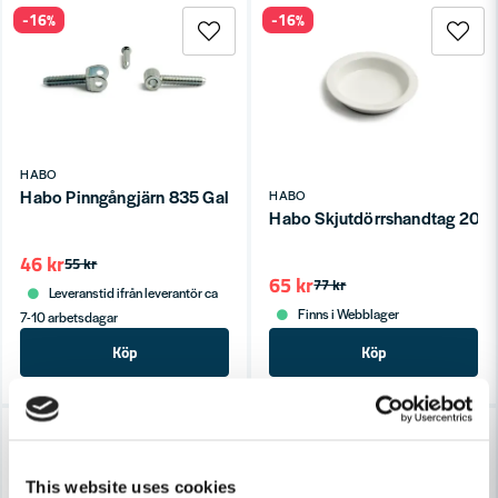
-16%
-16%
HABO
Habo Pinngångjärn 835 Galv SB
HABO
Habo Skjutdörrshandtag 200 
46 kr
55 kr
65 kr
77 kr
Leveranstid ifrån leverantör ca
Finns i Webblager
7-10 arbetsdagar
Köp
Köp
-16%
-16%
This website uses cookies