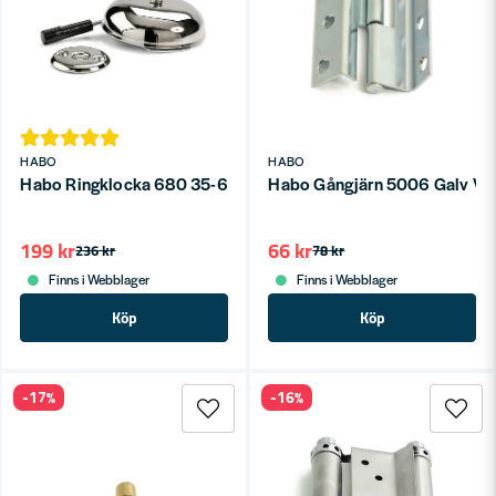
HABO
HABO
Habo Ringklocka 680 35-65mm Mäss Förn SB
Habo Gångjärn 5006 Galv Vän
199 kr
66 kr
236 kr
78 kr
Finns i Webblager
Finns i Webblager
Köp
Köp
-17%
-16%