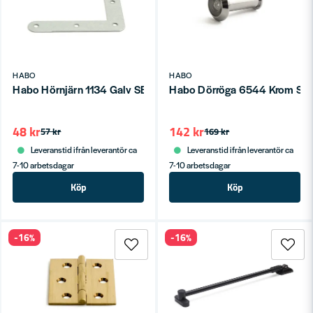
HABO
HABO
Habo Hörnjärn 1134 Galv SB
Habo Dörröga 6544 Krom SB
48 kr
142 kr
57 kr
169 kr
Leveranstid ifrån leverantör ca
Leveranstid ifrån leverantör ca
7-10 arbetsdagar
7-10 arbetsdagar
Köp
Köp
-16%
-16%