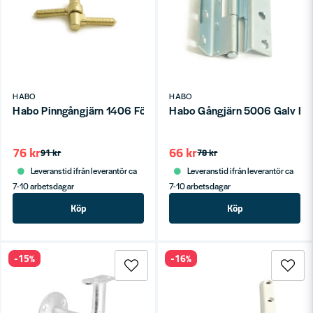
HABO
HABO
Habo Pinngångjärn 1406 Förm SB
Habo Gångjärn 5006 Galv Hö
76 kr
66 kr
91 kr
78 kr
Leveranstid ifrån leverantör ca
Leveranstid ifrån leverantör ca
7-10 arbetsdagar
7-10 arbetsdagar
Köp
Köp
-15%
-16%