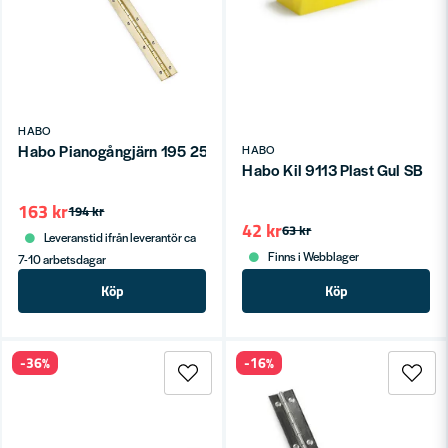
HABO
Habo Pianogångjärn 195 25x560 Matt mässing SB
HABO
Habo Kil 9113 Plast Gul SB
163 kr
194 kr
42 kr
63 kr
Leveranstid ifrån leverantör ca
Finns i Webblager
7-10 arbetsdagar
Köp
Köp
-36%
-16%