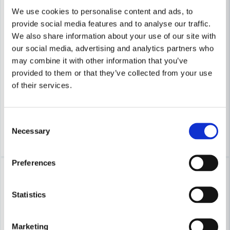
We use cookies to personalise content and ads, to
provide social media features and to analyse our traffic.
We also share information about your use of our site with
our social media, advertising and analytics partners who
HABO
HABO
Habo Gångjärn 1705 Galv SB
Habo Gångjärn 1165 30x25mm
may combine it with other information that you’ve
provided to them or that they’ve collected from your use
of their services.
57 kr
85 kr
68 kr
101 kr
Leveranstid ifrån leverantör ca
Leveranstid ifrån leverantör ca
7-10 arbetsdagar
7-10 arbetsdagar
Consent
Necessary
Köp
Köp
Selection
Preferences
-16%
-16%
Statistics
Marketing