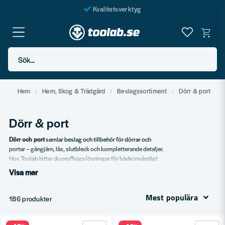
Kvalitetsverktyg
Fraktfritt över 999 SEK*
En järnhandel för alla
Sök...
Butik i Göteborg
Hem
Hem, Skog & Trädgård
Beslagssortiment
Dörr & port
Dörr & port
Dörr och port
samlar beslag och tillbehör för dörrar och
portar – gångjärn, lås, slutbleck och kompletterande detaljer.
Hos Toolab hittar du proffsiga lösningar för både invändigt
och utvändigt bruk.
Visa mer
Vårt sortiment
Mest populära
186 produkter
Gångjärn i flera utföranden.
Slutbleck och lås.