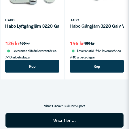
HABO
HABO
Habo Lyftgångjärn 3220 Galv Höger 98mm SB
Habo Gångjärn 3228 Galv Vä
126 kr
156 kr
150 kr
186 kr
Leveranstid ifrån leverantör ca
Leveranstid ifrån leverantör ca
7-10 arbetsdagar
7-10 arbetsdagar
Köp
Köp
Visar 1-32 av 186 i Dörr & port
Visa fler ...