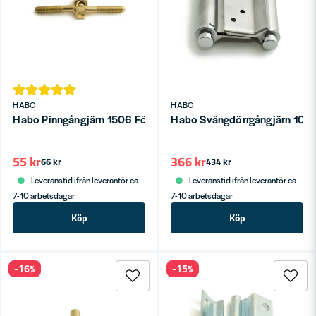
HABO
HABO
Habo Pinngångjärn 1506 Förm SB
Habo Svängdörrgångjärn 10 
55 kr
366 kr
66 kr
434 kr
Leveranstid ifrån leverantör ca
Leveranstid ifrån leverantör ca
7-10 arbetsdagar
7-10 arbetsdagar
Köp
Köp
-16%
-15%