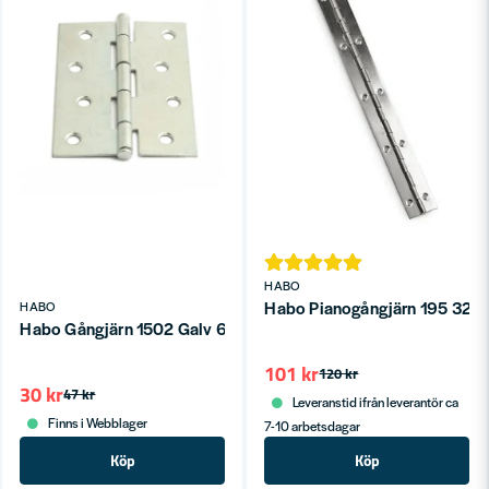
HABO
Habo Pianogångjärn 195 32x
HABO
Habo Gångjärn 1502 Galv 63mm SB
101 kr
120 kr
30 kr
47 kr
Leveranstid ifrån leverantör ca
Finns i Webblager
7-10 arbetsdagar
Köp
Köp