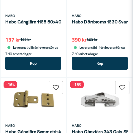
HABO
HABO
Habo Gångjärn 1165 50x40mm Matt mässing SB
Habo Dörrbroms 1630 Svart 
137 kr
390 kr
163 kr
463 kr
Leveranstid ifrån leverantör ca
Leveranstid ifrån leverantör ca
7-10 arbetsdagar
7-10 arbetsdagar
Köp
Köp
-16%
-15%
HABO
HABO
Habo Gångjärn Symmetriskt 2465 Guldepoxy SB
Habo Gångjärn 343 Galv SB