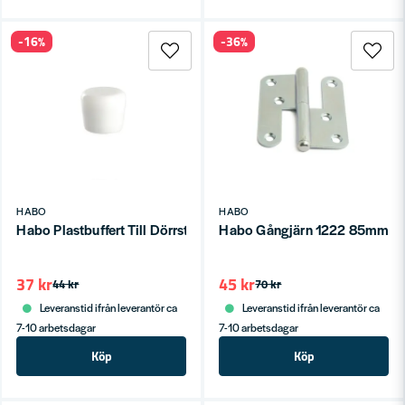
-16%
-36%
HABO
HABO
Habo Plastbuffert Till Dörrstopp 7470 SB
Habo Gångjärn 1222 85mm Ga
37 kr
45 kr
44 kr
70 kr
Leveranstid ifrån leverantör ca
Leveranstid ifrån leverantör ca
7-10 arbetsdagar
7-10 arbetsdagar
Köp
Köp