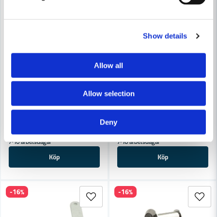
Show details
Allow all
HABO
HABO
Habo Fästbricka 1102 Vit SB
Habo Lyftgångjärn 3228 Galv
Allow selection
47 kr
156 kr
56 kr
186 kr
Deny
Leveranstid ifrån leverantör ca
Leveranstid ifrån leverantör ca
7-10 arbetsdagar
7-10 arbetsdagar
Köp
Köp
-16%
-16%