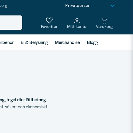
borg
illbehör
El & Belysning
Merchandise
Blogg
ng, tegel eller lättbetong
bt, säkert och ekonomiskt.
terna i listjobb och vet