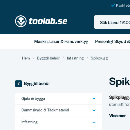
Kvalite
Sök bland 17400+ p
Maskin, Laser & Handverktyg
Personligt Skydd 
Hem
Byggtillbehör
Infästning
Spikplugg
Spi
Byggtillbehör
Spikplugg
Gjuta & bygga
utan att fö
Dammskydd & Täckmaterial
Hos Toolab 
Visa mer
vilka modell
Infästning