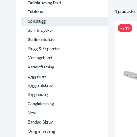
Vårt s
Trallskruvning Dold
Standard s
1 produkter
Träskruv
Försänkt hu
Spikplugg
Synligt huv
-21%
Spik & Dyckert
Specialdim
Sortimentslådor
Tips f
Plugg & Expander
Borra rätt d
Montageband
Djup minst
Karminfästning
Slå rakt – 
Använd allt
Byggskruv
Därför
Byggplåtskruv
Brett utbud
Byggbeslag
Stor produk
Gänginfästning
Vi använder
Nitar
Snabb lever
Bandad Skruv
Se hela
Inf
Övrig infästning