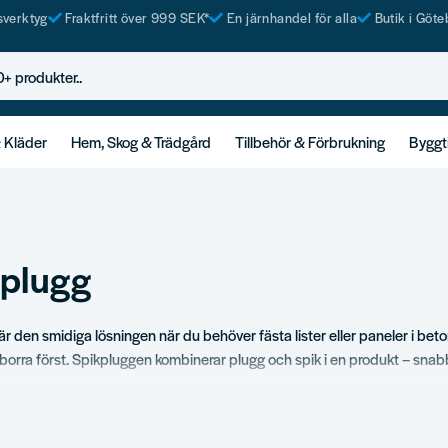
tsverktyg
Fraktfritt över 999 SEK*
En järnhandel för alla
Butik i Göte
rodukter..
& Kläder
Hem, Skog & Trädgård
Tillbehör & Förbrukning
Byggt
kplugg
är den smidiga lösningen när du behöver fästa lister eller paneler i beto
rborra först. Spikpluggen kombinerar plugg och spik i en produkt – snab
hittar du spikplugg i alla vanliga dimensioner. Vi använder själva produk
er som faktiskt sätter sig ordentligt i underlaget.