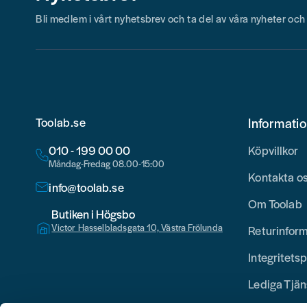
Bli medlem i vårt nyhetsbrev och ta del av våra nyheter oc
Toolab.se
Informati
010 - 199 00 00
Köpvillkor
Måndag-Fredag 08.00-15:00
Kontakta o
info@toolab.se
Om Toolab
Butiken i Högsbo
Victor Hasselbladsgata 10, Västra Frölunda
Returinfor
Integritetsp
Lediga Tjän