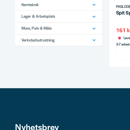
Kemteknik
PASLODE
Spit 
Lager & Arbetsplats
Mura, Puts & Måla
161 k
Leve
Verkstadsutrustning
3-7 arbe
Nyhetsbrev