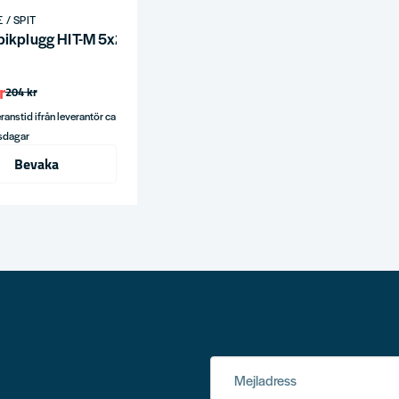
 / SPIT
Spikplugg HIT-M 5x25mm (200st/frp)
r
204 kr
ranstid ifrån leverantör ca
tsdagar
Bevaka
Mejladress