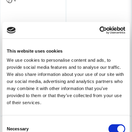
This website uses cookies
BOSCH PROFESSIONAL
MAKITA POWERTOOLS
Bosch GRW 18/2 E Omrörare 1150W
Makita P-22012 Blandare 120
We use cookies to personalise content and ads, to
provide social media features and to analyse our traffic.
We also share information about your use of our site with
7 522 kr
409 kr
8 936 kr
603 kr
our social media, advertising and analytics partners who
Leveranstid ifrån leverantör ca
Leveranstid ifrån leverantör ca
may combine it with other information that you’ve
3-7 arbetsdagar
3-7 arbetsdagar
provided to them or that they’ve collected from your use
Köp
Köp
of their services.
-6%
-2%
Consent
Necessary
Selection