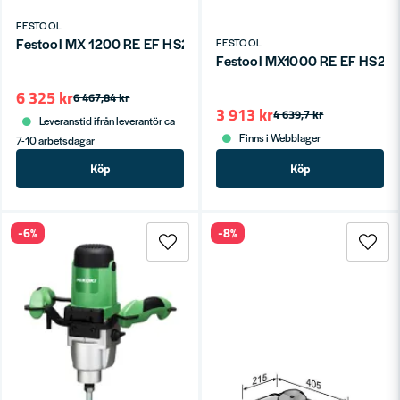
FESTOOL
Festool MX 1200 RE EF HS2 Omrörare FastFix 1200W
FESTOOL
Festool MX1000 RE EF HS2 Om
6 325 kr
6 467,84 kr
3 913 kr
4 639,7 kr
Leveranstid ifrån leverantör ca
Finns i Webblager
7-10 arbetsdagar
Köp
Köp
-6%
-8%