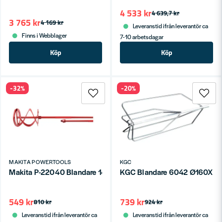
4 533 kr
4 639,7 kr
3 765 kr
4 169 kr
Leveranstid ifrån leverantör ca
Finns i Webblager
7-10 arbetsdagar
Köp
Köp
-32%
-20%
MAKITA POWERTOOLS
KGC
Makita P-22040 Blandare 140 x 590 mm - M14
KGC Blandare 6042 Ø160X
549 kr
739 kr
810 kr
924 kr
Leveranstid ifrån leverantör ca
Leveranstid ifrån leverantör ca