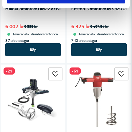
HIKOKI POWERTOOLS
FESTOOL
Hikoki omrörare UM22VYST 1800W dubbel
Festool Omrörare MX 1200 R
6 002 kr
6 325 kr
6 398 kr
6 467,84 kr
Leveranstid ifrån leverantör ca
Leveranstid ifrån leverantör ca
3-7 arbetsdagar
7-10 arbetsdagar
Köp
Köp
-2%
-6%