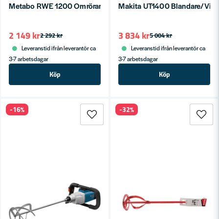
Metabo RWE 1200 Omrörare 1200W M14
Makita UT1400 Blandare/Vi
2 149 kr
3 834 kr
2 292 kr
5 004 kr
Leveranstid ifrån leverantör ca
Leveranstid ifrån leverantör ca
3-7 arbetsdagar
3-7 arbetsdagar
Köp
Köp
-16%
-32%