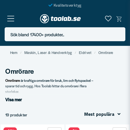
Kvalitetsverktyg
Fraktfritt över 999 SEK*
En järnhandel för alla
Sök bland 17400+ produkter..
Butik i Göteborg
Hem
Maskin, Laser & Handverktyg
Eldrivet
Omrörare
Omrörare
Omrörare
är kraftiga omrörare för bruk, lim och flytspackel –
sparar tid och rygg. Hos Toolab hittar du omrörare i flera
storlekar.
Visa mer
Vårt sortiment
Standard omrörare.
Mest populära
19 produkter
Tunga omrörare.
Tillbehör – omrörarstavar.