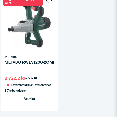
40%
METABO
METABO RWEV1200-2OMRÖRARE
2 722,2 kr
4 537 kr
Leveranstid ifrån leverantör ca
3-7 arbetsdagar
Bevaka