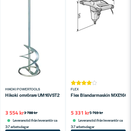
HIKOKI POWERTOOLS
FLEX
Hikoki omrörare UM16VST2 1600W
Flex Blandarmaskin MXE1602
3 554 kr
5 331 kr
3 788 kr
5 769 kr
Leveranstid ifrån leverantör ca
Leveranstid ifrån leverantör ca
3-7 arbetsdagar
3-7 arbetsdagar