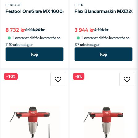
FESTOOL
FLEX
Festool Omrörare MX 1600/2 RE EF HS3R
Flex Blandarmaskin MXE1202
8 732 kr
3 944 kr
8 934,26 kr
4 194 kr
Leveranstid ifrån leverantör ca
Leveranstid ifrån leverantör ca
7-10 arbetsdagar
3-7 arbetsdagar
Köp
Köp
-10%
-8%