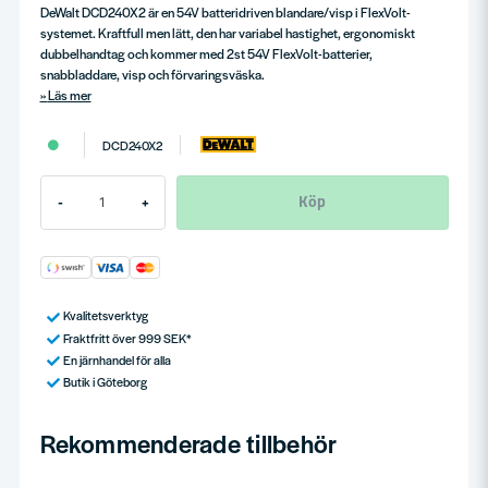
DeWalt DCD240X2 är en 54V batteridriven blandare/visp i FlexVolt-
systemet. Kraftfull men lätt, den har variabel hastighet, ergonomiskt
dubbelhandtag och kommer med 2st 54V FlexVolt-batterier,
snabbladdare, visp och förvaringsväska.
Läs mer
DCD240X2
Köp
-
+
Kvalitetsverktyg
Fraktfritt över 999 SEK*
En järnhandel för alla
Butik i Göteborg
Rekommenderade tillbehör