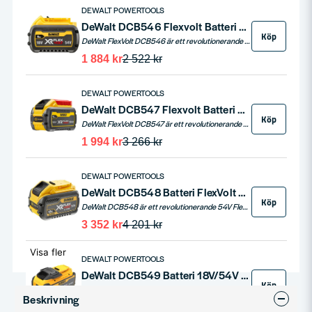
DEWALT POWERTOOLS
DeWalt DCB546 Flexvolt Batteri 54V/18V (2,0/6,0ah)
Köp
DeWalt FlexVolt DCB546 är ett revolutionerande batteri som erbjuder 54V 2,0Ah och automatiskt växlar till 18V 6,0Ah för 18V XR-maskiner. Det ger exceptionell driftstid och prestanda, perfekt för en rad olika verktyg.
1 884 kr
2 522 kr
DEWALT POWERTOOLS
DeWalt DCB547 Flexvolt Batteri 54V 9,0ah
Köp
DeWalt FlexVolt DCB547 är ett revolutionerande batteri som erbjuder 54V och 3,0Ah för högpresterande verktyg, och automatiskt anpassar sig till 18V 9,0Ah för 18V XR-maskiner. Lätt, kraftfullt och mångsidigt, perfekt för en rad olika verktyg.
1 994 kr
3 266 kr
DEWALT POWERTOOLS
DeWalt DCB548 Batteri FlexVolt 54V 12,0/4,0ah
Köp
DeWalt DCB548 är ett revolutionerande 54V FlexVolt batteri som erbjuder exceptionell kraft och flexibilitet. Fungerar som ett 12,0Ah batteri på 18V verktyg och som 4,0Ah på 54V FlexVolt verktyg, vilket gör det till en mångsidig energikälla för alla dina verktyg.
3 352 kr
4 201 kr
Visa fler
DEWALT POWERTOOLS
DeWalt DCB549 Batteri 18V/54V XR FlexVolt 15,0Ah
Köp
DeWalt FlexVolt DCB549 är ett högkapacitetsbatteri som erbjuder enastående 54V kraft och 18V kompatibilitet. Med en imponerande 15Ah kapacitet och 270Wh energi, är detta batteri idealiskt för kraftkrävande verktyg och långvariga projekt.
Beskrivning
5 230 kr
5 575 kr