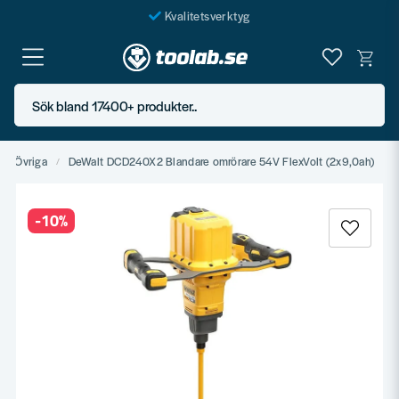
Kvalitetsverktyg
Fraktfritt över 999 SEK*
En järnhandel för alla
Sök bland 17400+ produkter..
Butik i Göteborg
Övriga
DeWalt DCD240X2 Blandare omrörare 54V FlexVolt (2x9,0ah)
-
10
%