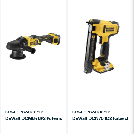
DEWALT POWERTOOLS
DEWALT POWERTOOLS
DeWalt DCM848P2 Polermaskin Dual Action 18V XR (2x5,0Ah)