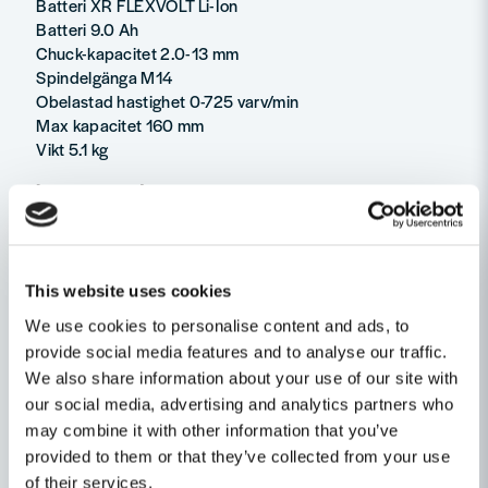
Batteri XR FLEXVOLT Li-Ion
Batteri 9.0 Ah
Chuck-kapacitet 2.0-13 mm
Spindelgänga M14
Obelastad hastighet 0-725 varv/min
Max kapacitet 160 mm
Vikt 5.1 kg
Levereras med
2x 54V/18V 3,0/9,0 Ah Li-Ion batterier
1x XR 8A Fast Charger
160 mm visp
Förvaringsbag
This website uses cookies
We use cookies to personalise content and ads, to
Egenskaper
provide social media features and to analyse our traffic.
Ställ en produktfråga
We also share information about your use of our site with
Varumärke
DeWalt
our social media, advertising and analytics partners who
question
may combine it with other information that you’ve
Produkttyp
Omrörare
Fråga oss något om denna produkten...
Relaterade kategorier
provided to them or that they’ve collected from your use
Spänning
54V
of their services.