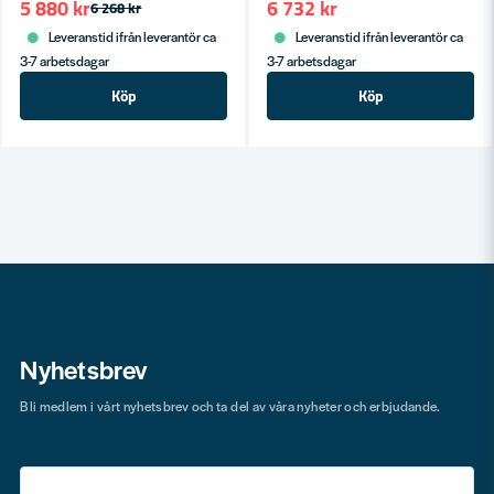
5 880 kr
6 732 kr
6 268 kr
Leveranstid ifrån leverantör ca
Leveranstid ifrån leverantör ca
3-7 arbetsdagar
3-7 arbetsdagar
Köp
Köp
Nyhetsbrev
Bli medlem i vårt nyhetsbrev och ta del av våra nyheter och erbjudande.