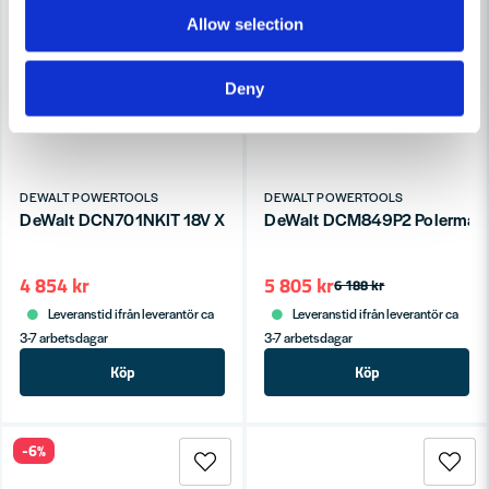
Allow selection
Deny
DEWALT POWERTOOLS
DEWALT POWERTOOLS
DeWalt DCN701NKIT 18V XR Verktygskit (utan batteri)
DeWalt DCM849P2 Polermask
4 854 kr
5 805 kr
6 188 kr
Leveranstid ifrån leverantör ca
Leveranstid ifrån leverantör ca
3-7 arbetsdagar
3-7 arbetsdagar
Köp
Köp
-6%