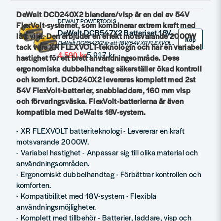
DeWalt DCD240X2 blandare/visp är en del av 54V
DEWALT POWERTOOLS
FlexVolt-systemet, som kombinerar extrem kraft med
DeWalt DCB547X2 Batteriset 18V/54V XR FV (2x9,0Ah)
lätt vikt. Den erbjuder en effekt motsvarande 2000W
Köp
DeWalt DCB547X2 är ett 18V/54V XR FLEXVOLT batteriset som automatiskt anpassar spänningen efter verktyget du använder. Med inbyggd LED-laddningsindikator och kompatibilitet med alla 54V XR FLEXVOLT- och 18V XR-verktyg och laddare, levererar batteriet maximal körtid och prestanda.
tack vare XR FLEXVOLT-teknologin och har en variabel
4 590 kr
5 917 kr
hastighet för ett brett användningsområde. Dess
ergonomiska dubbelhandtag säkerställer ökad kontroll
och komfort. DCD240X2 levereras komplett med 2st
54V FlexVolt-batterier, snabbladdare, 160 mm visp
och förvaringsväska. FlexVolt-batterierna är även
kompatibla med DeWalts 18V-system.
- XR FLEXVOLT batteriteknologi - Levererar en kraft
motsvarande 2000W.
- Variabel hastighet - Anpassar sig till olika material och
användningsområden.
- Ergonomiskt dubbelhandtag - Förbättrar kontrollen och
komforten.
- Kompatibilitet med 18V-system - Flexibla
användningsmöjligheter.
- Komplett med tillbehör - Batterier, laddare, visp och