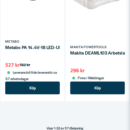
METABO
Metabo PA 14.4V-18 LED-USB Adapter
MAKITA POWERTOOLS
Makita DEAML103 Arbetslamp
527 kr
562 kr
296 kr
Leveranstid ifrån leverantör ca
Finns i Webblager
3-7 arbetsdagar
Köp
Köp
Visar 1-32 av 57 i Belysning