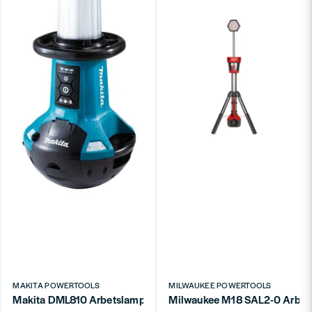
MAKITA POWERTOOLS
MILWAUKEE POWERTOOLS
Makita DML810 Arbetslampa LXT® 18V/AC 5500 Lumen (utan ba
Milwaukee M18 SAL2-0 Arbetsl