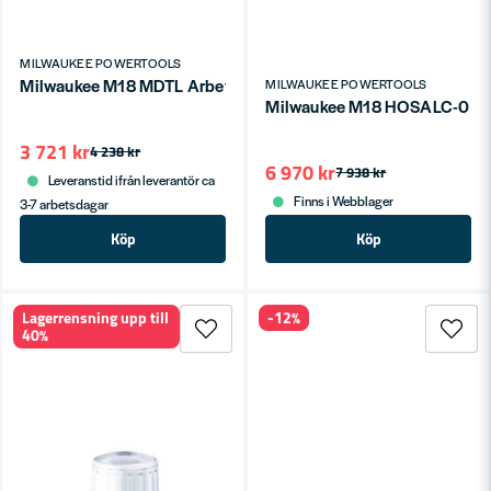
MILWAUKEE POWERTOOLS
Milwaukee M18 MDTL Arbetslampa 4500lm LED 18V
MILWAUKEE POWERTOOLS
Milwaukee M18 HOSALC-0 Stati
3 721 kr
4 238 kr
6 970 kr
7 938 kr
Leveranstid ifrån leverantör ca
Finns i Webblager
3-7 arbetsdagar
Köp
Köp
Lagerrensning upp till
-12%
40%