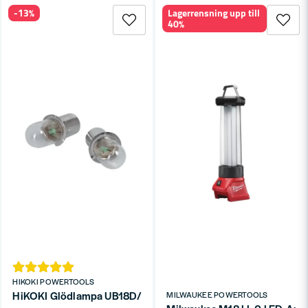
-13%
Lagerrensning upp till
40%
HIKOKI POWERTOOLS
HiKOKI Glödlampa UB18D/UB18DAL 14,4/18V (2-P)
MILWAUKEE POWERTOOLS