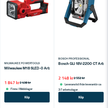
BOSCH PROFESSIONAL
Bosch GLI 18V-2200 CT Arbets
MILWAUKEE POWERTOOLS
Milwaukee M18 SLED-0 Arbetslampa 18v 1250 lumens (Utan bat
2 148 kr
2 552 kr
1 847 kr
2 438 kr
Leveranstid ifrån leverantör ca
Finns i Webblager
3-7 arbetsdagar
Köp
Köp