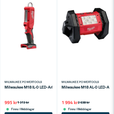
MILWAUKEE POWERTOOLS
MILWAUKEE POWERTOOLS
Milwaukee M18 IL-0 LED-Arbetsbelysning 18V (Naken)
Milwaukee M18 AL-0 LED-Arb
995 kr
1 994 kr
1 313 kr
2 638 kr
Finns i Webblager
Finns i Webblager