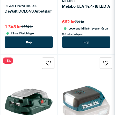
METABO
Metabo ULA 14.4-18 LED Arbe
DEWALT POWERTOOLS
DeWalt DCL043 Arbetslampa 1000lumen LED (18V XR)
662 kr
706 kr
1 348 kr
1 476 kr
Leveranstid ifrån leverantör ca
Finns i Webblager
3-7 arbetsdagar
Köp
Köp
-6%