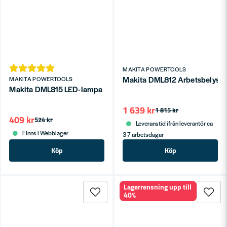
MAKITA POWERTOOLS
Makita DML812 Arbetsbelysnin
MAKITA POWERTOOLS
Makita DML815 LED-lampa LXT 18V (utan batteri)
1 639 kr
1 815 kr
409 kr
524 kr
Leveranstid ifrån leverantör ca
Finns i Webblager
3-7 arbetsdagar
Köp
Köp
Lagerrensning upp till
40%