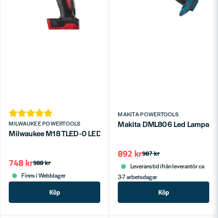
MAKITA POWERTOOLS
Makita DML806 Led Lampa 6
MILWAUKEE POWERTOOLS
Milwaukee M18 TLED-0 LED-Arbetslampa 18V (utan batterier)
892 kr
987 kr
748 kr
988 kr
Leveranstid ifrån leverantör ca
Finns i Webblager
3-7 arbetsdagar
Köp
Köp