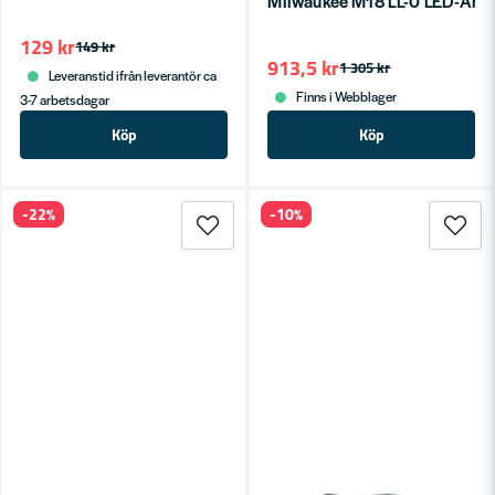
Milwaukee M18 LL-0 LED-Arbe
129 kr
149 kr
913,5 kr
1 305 kr
Leveranstid ifrån leverantör ca
Finns i Webblager
3-7 arbetsdagar
Köp
Köp
-22%
-10%