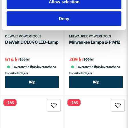
Allow selection
Deny
DEWALT POWERTOOLS
MILWAUKEE POWERTOOLS
DeWalt DCL040 LED-Lampa 18V XR 18V
Milwaukee Lampa 2-P M12
614 kr
209 kr
855 kr
306 kr
Leveranstid ifrån leverantör ca
Leveranstid ifrån leverantör ca
3-7 arbetsdagar
3-7 arbetsdagar
Köp
Köp
-24%
-24%