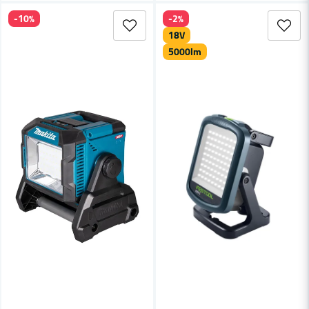
-10%
-2%
18V
5000lm