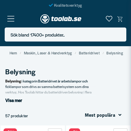
Kvalitetsverktyg
Fraktfritt över 999 SEK*
En järnhandel för alla
Sök bland 17400+ produkter..
Butik i Göteborg
Hem
Maskin, Laser & Handverktyg
Batteridrivet
Belysning
Belysning
Belysning
i kategorin Batteridrivet är arbetslampor och
ficklampor som drivs av samma batterisystem som dina
verktyg. Hos Toolab hittar du batteridriven belysning i flera
utföranden.
Visa mer
Vårt sortiment
Mest populära
57 produkter
Arbetslampor på batteri.
Stativlampor.