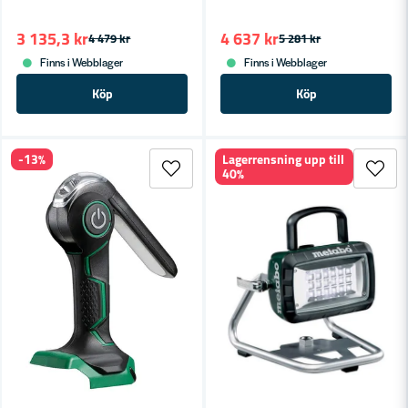
3 135,3 kr
4 637 kr
4 479 kr
5 281 kr
Finns i Webblager
Finns i Webblager
Köp
Köp
-13%
Lagerrensning upp till
40%