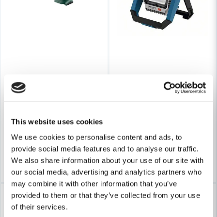
METABO
BOSCH PROFESSIONAL
Metabo SLA 14.4-18 LED Arbetslampa (Naken)
Bosch GLI 18V-1900 Strålkast
662 kr
1 661 kr
706 kr
1 973 kr
This website uses cookies
Leveranstid ifrån leverantör ca
Leveranstid ifrån leverantör ca
We use cookies to personalise content and ads, to
3-7 arbetsdagar
3-7 arbetsdagar
provide social media features and to analyse our traffic.
Köp
Köp
We also share information about your use of our site with
our social media, advertising and analytics partners who
may combine it with other information that you’ve
-28%
-32%
provided to them or that they’ve collected from your use
of their services.