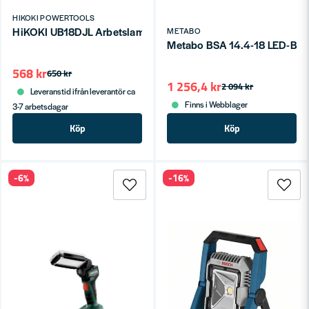
HIKOKI POWERTOOLS
HiKOKI UB18DJL Arbetslampa 14,4-18V (Utan batterier)
METABO
Metabo BSA 14.4-18 LED-Bygg
568 kr
650 kr
1 256,4 kr
2 094 kr
Leveranstid ifrån leverantör ca
Finns i Webblager
3-7 arbetsdagar
Köp
Köp
-6%
-16%