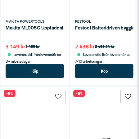
MAKITA POWERTOOLS
FESTOOL
Makita ML005G Uppladdningsbar arbetslampa 14,4V/18V/40V
Festool Batteridriven byggla
3 149 kr
2 438 kr
3 486 kr
2 499,34 kr
Leveranstid ifrån leverantör ca
Leveranstid ifrån leverantör ca
3-7 arbetsdagar
7-10 arbetsdagar
Köp
Köp
-9%
-6%