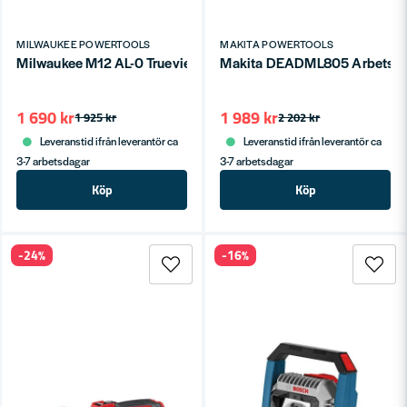
MILWAUKEE POWERTOOLS
MAKITA POWERTOOLS
Milwaukee M12 AL-0 Trueview 12V (Naken)
Makita DEADML805 Arbetsbe
1 690 kr
1 989 kr
1 925 kr
2 202 kr
Leveranstid ifrån leverantör ca
Leveranstid ifrån leverantör ca
3-7 arbetsdagar
3-7 arbetsdagar
Köp
Köp
-24%
-16%