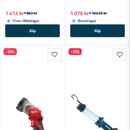
1 412 kr
1 076 kr
1 863 kr
1 102,65 kr
Finns i Webblager
Slut på lager
Köp
Köp
-24%
-10%