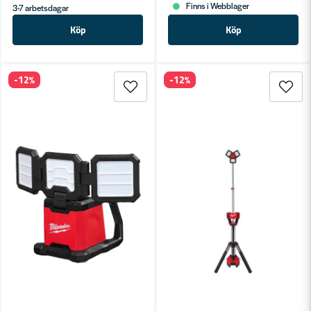
Finns i Webblager
3-7 arbetsdagar
Köp
Köp
-12%
-12%